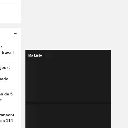
r
 travail
Ma Liste
jour :
rade
ns de 5
t
vancent
des 114