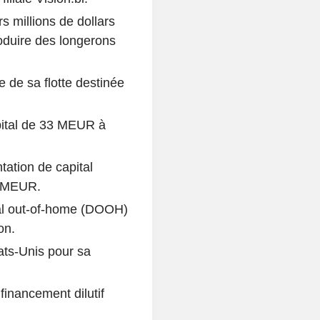
s millions de dollars
oduire des longerons
e de sa flotte destinée
ital de 33 MEUR à
ation de capital
0 MEUR.
tal out-of-home (DOOH)
on.
ats-Unis pour sa
inancement dilutif