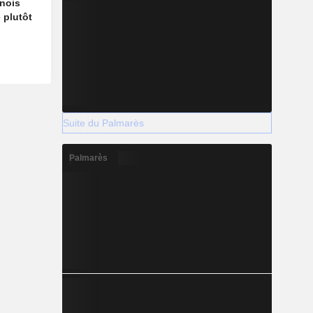
nois
 plutôt
Suite du Palmarès
Palmarès