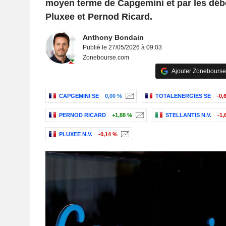
moyen terme de Capgemini et par les débo
Pluxee et Pernod Ricard.
Anthony Bondain
Publié le 27/05/2026 à 09:03
Zonebourse.com
Ajouter Zonebourse
CAPGEMINI SE
0,00 %
TOTALENERGIES SE
-0,
PERNOD RICARD
+1,88 %
STELLANTIS N.V.
-1,
PLUXEE N.V.
-0,14 %