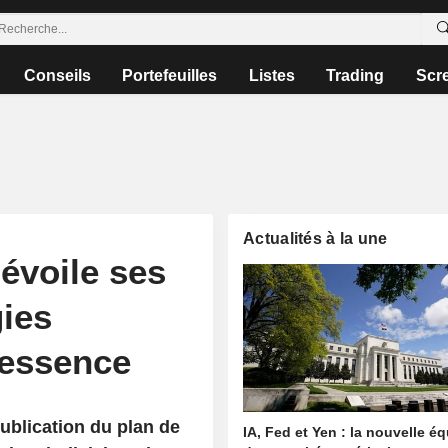
Conseils
Portefeuilles
Listes
Trading
Scr
Actualités à la une
évoile ses
gies
l'essence
publication du plan de
IA, Fed et Yen : la nouvelle é