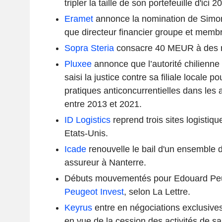
tripler la taille de son portefeuille d'ici 2
Eramet
annonce la nomination de Simo
que directeur financier groupe et membr
Sopra Steria
consacre 40 MEUR à des ra
Pluxee
annonce que l’autorité chilienne
saisi la justice contre sa filiale locale 
pratiques anticoncurrentielles dans les
entre 2013 et 2021.
ID Logistics
reprend trois sites logistiq
Etats-Unis.
Icade
renouvelle le bail d'un ensemble 
assureur à Nanterre.
Débuts mouvementés pour Edouard Peug
Peugeot Invest
, selon La Lettre.
Keyrus
entre en négociations exclusives
en vue de la cession des activités de sa f