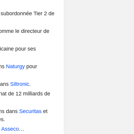
 subordonnée Tier 2 de
mme le directeur de
icaine pour ses
ans
Naturgy
pour
 dans
Siltronic
.
hat de 12 milliards de
ions dans
Securitas
et
es.
:
Asseco
…