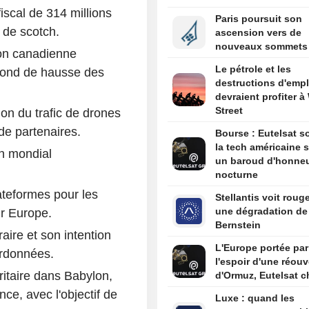
scal de 314 millions
Paris poursuit son
s de scotch.
ascension vers de
nouveaux sommets
ion canadienne
Le pétrole et les
 fond de hausse des
destructions d'empl
devraient profiter à 
Street
on du trafic de drones
de partenaires.
Bourse : Eutelsat so
la tech américaine s
n mondial
un baroud d'honne
nocturne
ateformes pour les
Stellantis voit roug
une dégradation de
r Europe.
Bernstein
ire et son intention
L'Europe portée par
ordonnées.
l'espoir d'une réouv
ritaire dans Babylon,
d'Ormuz, Eutelsat c
ce, avec l'objectif de
Luxe : quand les