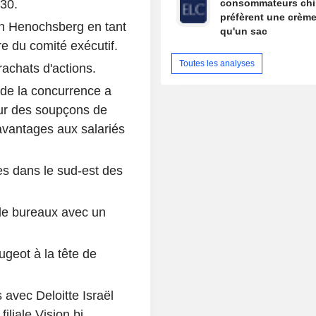
030.
consommateurs chi
préfèrent une crème
n Henochsberg en tant
qu'un sac
e du comité exécutif.
Toutes les analyses
chats d'actions.
 de la concurrence a
pour des soupçons de
 avantages aux salariés
ues dans le sud-est des
de bureaux avec un
eot à la tête de
 avec Deloitte Israël
iliale Vision.bi.