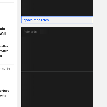
Espace mes listes
ois
Palmarès
Wall
uffre,
'offre
ur
e après
erture
hute