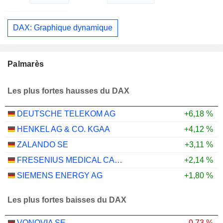
DAX: Graphique dynamique
Palmarès
Les plus fortes hausses du DAX
DEUTSCHE TELEKOM AG
+6,18 %
HENKEL AG & CO. KGAA
+4,12 %
ZALANDO SE
+3,11 %
FRESENIUS MEDICAL CARE AG
+2,14 %
SIEMENS ENERGY AG
+1,80 %
Les plus fortes baisses du DAX
VONOVIA SE
-0,73 %