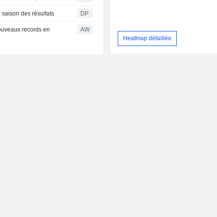
a saison des résultats
DP
ouveaux records en
AW
Heatmap détaillée