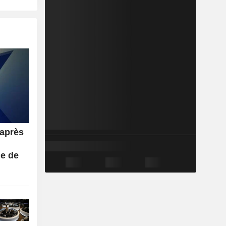
 après
ne de