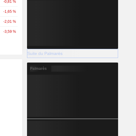
-0,81 %
-1,65 %
-2,01 %
-3,59 %
Suite du Palmarès
Palmarès