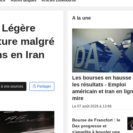
dice
Autres langues
Articles Zonebourse
A la une
 Légère
ture malgré
ns en Iran
Les bourses en hausse
les résultats - Emploi
 à vos sources
Partager
américain et Iran en lig
mire
Le 07 août 2026 à 13:46
Bourse de Francfort : le
Dax progresse et
s'apprête à boucler une