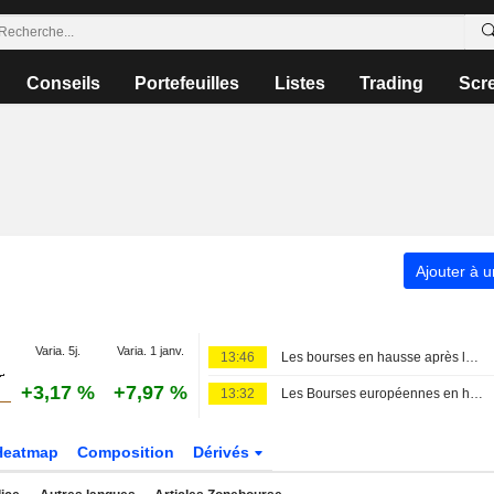
Conseils
Portefeuilles
Listes
Trading
Scr
Ajouter à u
Varia. 5j.
Varia. 1 janv.
13:46
Les bourses en hausse après les résultats - Emploi américain et Iran en ligne de mire
+3,17 %
+7,97 %
13:32
Les Bourses européennes en hausse dans l'attente des chiffres de l'emploi US
Heatmap
Composition
Dérivés