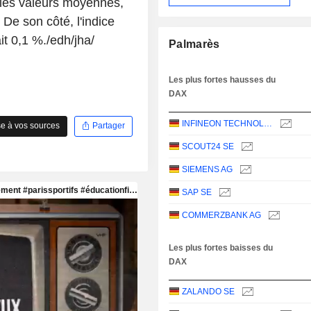
les valeurs moyennes,
De son côté, l'indice
it 0,1 %./edh/jha/
Palmarès
Les plus fortes hausses du
DAX
INFINEON TECHNOLOGIES AG
e à vos sources
Partager
SCOUT24 SE
SIEMENS AG
SAP SE
COMMERZBANK AG
Les plus fortes baisses du
DAX
ZALANDO SE