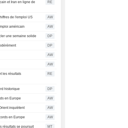
ain et Iran en ligne de
RE
iffres de l'emploi US
AW
emploi américain
AW
ucler une semaine solide
DP
modérément
DP
AW
AW
t les résultats
RE
rd historique
DP
ords en Europe
AW
Orient inquiètent
AW
cords en Europe
AW
 résultats se poursuit
MT