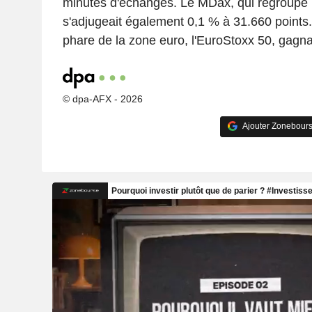
minutes d'echanges. Le MDax, qui regroupe 
s'adjugeait également 0,1 % à 31.660 points. 
phare de la zone euro, l'EuroStoxx 50, gagna
© dpa-AFX - 2026
Ajouter Zonebours