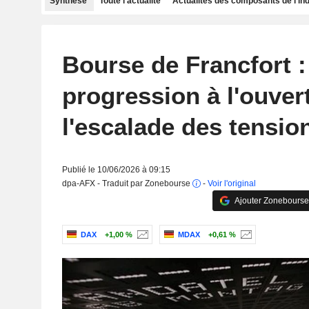
Synthèse
Toute l'actualité
Actualités des composants de l'in
Bourse de Francfort :
progression à l'ouver
l'escalade des tensio
Publié le 10/06/2026 à 09:15
dpa-AFX - Traduit par Zonebourse
-
Voir l'original
Ajouter Zonebourse
DAX
+1,00 %
MDAX
+0,61 %