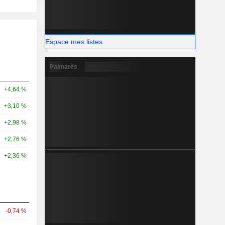
Espace mes listes
Palmarès
+4,64 %
+3,10 %
+2,98 %
+2,76 %
+2,36 %
-0,74 %