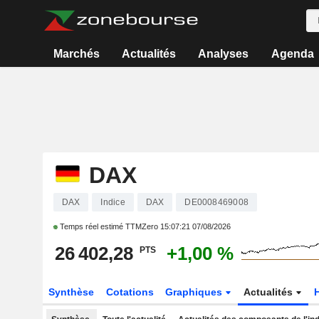
Marchés
Actualités
Analyses
Agenda
DAX
DAX
Indice
DAX
DE0008469008
Temps réel estimé TTMZero
15:07:21 07/08/2026
26 402,28
+1,00 %
PTS
Synthèse
Cotations
Graphiques
Actualités