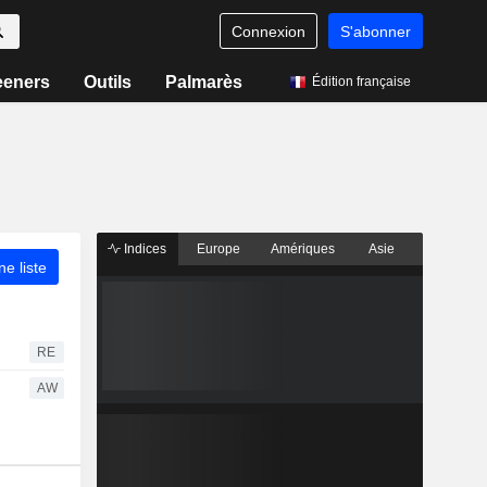
Connexion
S'abonner
eeners
Outils
Palmarès
Édition française
Indices
Europe
Amériques
Asie
ne liste
RE
AW