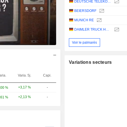
DEUTSCHE TELEKOM AG
BEIERSDORF
MUNICH RE
DAIMLER TRUCK HOLDING AG
Voir le palmarès
Variations secteurs
aria.
Varia. 5j.
Capi.
+3,17 %
-
,00 %
+2,13 %
-
,61 %