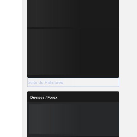
Suite du Palmarès
Devises / Forex