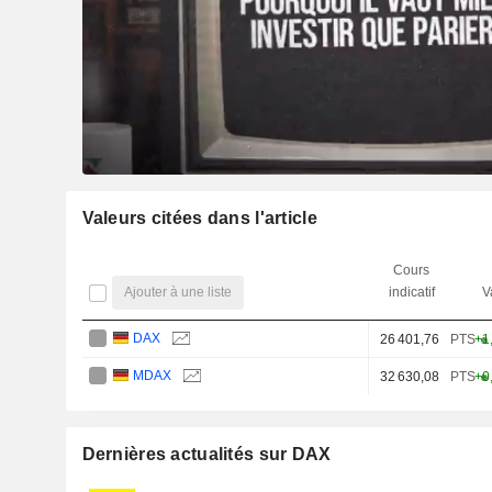
Valeurs citées dans l'article
Cours
Ajouter à une liste
indicatif
V
DAX
26 401,76
PTS
+1
MDAX
32 630,08
PTS
+0
Dernières actualités sur DAX