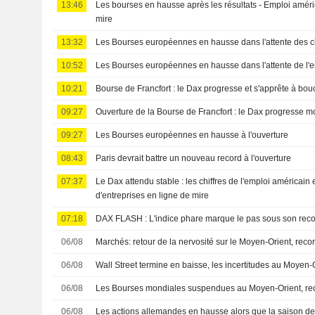
13:46
Les bourses en hausse après les résultats - Emploi améric
mire
13:32
Les Bourses européennes en hausse dans l'attente des ch
10:52
Les Bourses européennes en hausse dans l'attente de l'
10:21
Bourse de Francfort : le Dax progresse et s'apprête à bo
09:27
Ouverture de la Bourse de Francfort : le Dax progresse 
09:27
Les Bourses européennes en hausse à l'ouverture
08:43
Paris devrait battre un nouveau record à l'ouverture
07:37
Le Dax attendu stable : les chiffres de l'emploi américain e
d'entreprises en ligne de mire
07:18
DAX FLASH : L'indice phare marque le pas sous son reco
06/08
Marchés: retour de la nervosité sur le Moyen-Orient, rec
06/08
Wall Street termine en baisse, les incertitudes au Moyen-
06/08
Les Bourses mondiales suspendues au Moyen-Orient, re
06/08
Les actions allemandes en hausse alors que la saison des