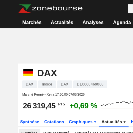
Marchés
Actualités
Analyses
Agenda
DAX
DAX
Indice
DAX
DE0008469008
Marché Fermé - Xetra
17:50:00 07/08/2026
26 319,45
+0,69 %
PTS
Synthèse
Cotations
Graphiques
Actualités