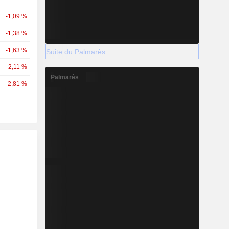
-1,09 %
-1,38 %
-1,63 %
Suite du Palmarès
-2,11 %
Palmarès
-2,81 %