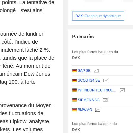
 points. La tentative de
longé - s'est ainsi
DAX: Graphique dynamique
ournée de lundi en
Palmarès
côté, l'indice de
 finalement lâché 2 %.
Les plus fortes hausses du
 tandis que la place de
DAX
r férié. Au moment de
SAP SE
e américain Dow Jones
SCOUT24 SE
daq 100, à forte
INFINEON TECHNOLOGIES AG
SIEMENS AG
n provenance du Moyen-
BMW AG
des fluctuations de
eas Lipkow, analyste
Les plus fortes baisses du
kets. Les volumes
DAX