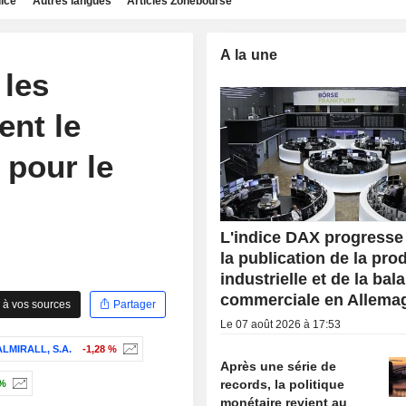
dice
Autres langues
Articles Zonebourse
A la une
 les
ent le
 pour le
L'indice DAX progresse
la publication de la pro
industrielle et de la bal
commerciale en Allema
 à vos sources
Partager
Le 07 août 2026 à 17:53
ALMIRALL, S.A.
-1,28 %
Après une série de
records, la politique
 %
monétaire revient au