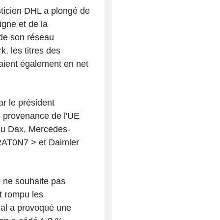
sticien DHL a plongé de
gne et de la
 de son réseau
k, les titres des
aient également en net
r le président
n provenance de l'UE
 du Dax, Mercedes-
AT0N7 > et Daimler
p ne souhaite pas
t rompu les
dal a provoqué une