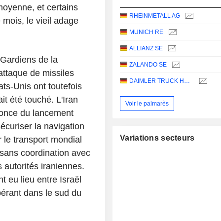
moyenne, et certains
RHEINMETALL AG
mois, le vieil adage
MUNICH RE
ALLIANZ SE
Gardiens de la
ZALANDO SE
 attaque de missiles
DAIMLER TRUCK HOLDING AG
ts-Unis ont toutefois
t été touché. L'Iran
Voir le palmarès
nnonce du lancement
sécuriser la navigation
Variations secteurs
 le transport mondial
 sans coordination avec
s autorités iraniennes.
t eu lieu entre Israël
opérant dans le sud du