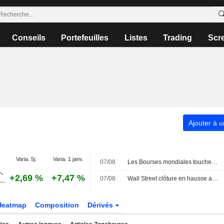
Conseils
Portefeuilles
Listes
Trading
Scr
Ajouter à u
Varia. 5j.
Varia. 1 janv.
07/08
Les Bourses mondiales touchent des sommets après l'emploi américain
+2,69 %
+7,47 %
07/08
Wall Street clôture en hausse après l'emploi américain
Heatmap
Composition
Dérivés