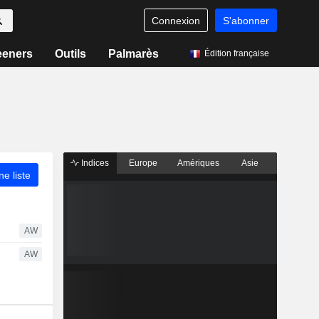
Connexion
S'abonner
eeners
Outils
Palmarès
Édition française
Indices
Europe
Amériques
Asie
ne liste
AW
AW