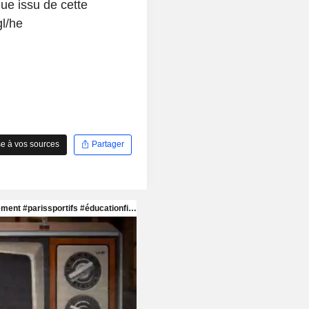
ue issu de cette
gl/he
e à vos sources
Partager