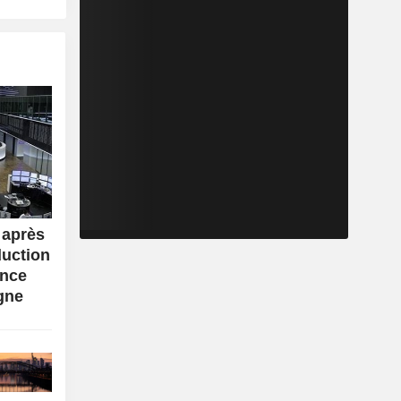
 après
duction
ance
gne