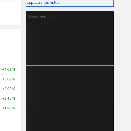
Espace mes listes
Palmarès
+4,08 %
+3,62 %
+2,92 %
+2,45 %
+1,98 %