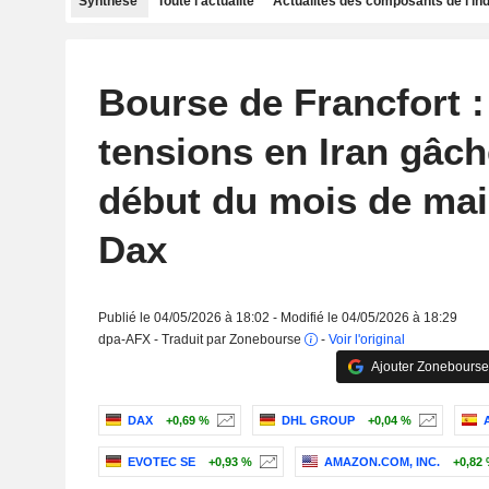
Synthèse
Toute l'actualité
Actualités des composants de l'in
Bourse de Francfort :
tensions en Iran gâch
début du mois de mai
Dax
Publié le 04/05/2026 à 18:02 - Modifié le 04/05/2026 à 18:29
dpa-AFX - Traduit par Zonebourse
-
Voir l'original
Ajouter Zonebourse
DAX
+0,69 %
DHL GROUP
+0,04 %
EVOTEC SE
+0,93 %
AMAZON.COM, INC.
+0,82