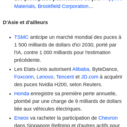
Materials
,
Brookfield Corporation
…
D'Asie et d'ailleurs
TSMC
anticipe un marché mondial des puces à
1 500 milliards de dollars d'ici 2030, porté par
l'IA, contre 1 000 milliards pour l'estimation
précédente.
Les Etats-Unis autorisent
Alibaba
, ByteDance,
Foxconn
,
Lenovo
,
Tencent
et
JD.com
à acquérir
des puces Nvidia H200, selon Reuters.
Honda
enregistre sa première perte annuelle,
plombé par une charge de 9 milliards de dollars
liée aux véhicules électriques.
Eneos
va racheter la participation de
Chevron
dans Singapore Refining et d'autres actifs pour