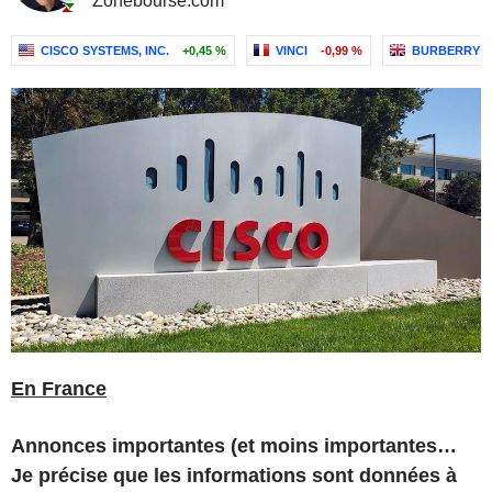
Zonebourse.com
CISCO SYSTEMS, INC.
+0,45 %
VINCI
-0,99 %
BURBERRY G
En France
Annonces importantes (et moins importantes…
Je précise que les informations sont données à