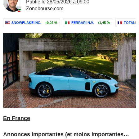
Publié le 28/05/2026 à 09:00
Zonebourse.com
SNOWFLAKE INC.
+0,02 %
FERRARI N.V.
+1,45 %
TOTALEN
En France
Annonces importantes (et moins importantes…