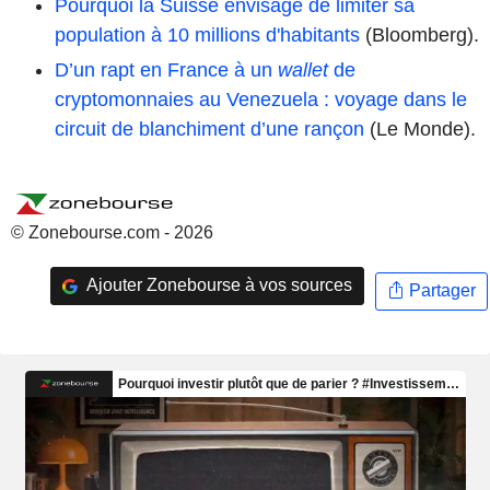
Pourquoi la Suisse envisage de limiter sa
population à 10 millions d'habitants
(Bloomberg).
D’un rapt en France à un
wallet
de
cryptomonnaies au Venezuela : voyage dans le
circuit de blanchiment d’une rançon
(Le Monde).
© Zonebourse.com - 2026
Ajouter Zonebourse à vos sources
Partager