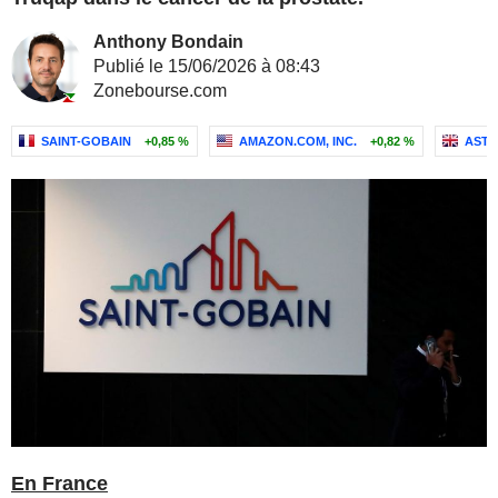
Anthony Bondain
Publié le 15/06/2026 à 08:43
Zonebourse.com
SAINT-GOBAIN
+0,85 %
AMAZON.COM, INC.
+0,82 %
ASTR
En France