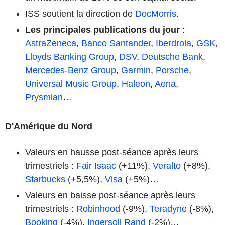
ISS soutient la direction de
DocMorris
.
Les principales publications du jour
:
AstraZeneca
,
Banco Santander
,
Iberdrola
,
GSK
,
Lloyds Banking Group
,
DSV
,
Deutsche Bank
,
Mercedes-Benz Group
,
Garmin
,
Porsche
,
Universal Music Group
,
Haleon
,
Aena
,
Prysmian
…
D'Amérique du Nord
Valeurs en hausse post-séance après leurs
trimestriels :
Fair Isaac
(+11%),
Veralto
(+8%),
Starbucks
(+5,5%),
Visa
(+5%)…
Valeurs en baisse post-séance après leurs
trimestriels :
Robinhood
(-9%),
Teradyne
(-8%),
Booking
(-4%),
Ingersoll Rand
(-2%)…