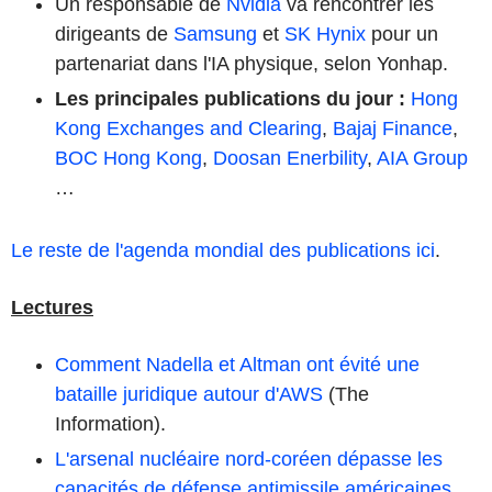
Un responsable de
Nvidia
va rencontrer les
dirigeants de
Samsung
et
SK Hynix
pour un
partenariat dans l'IA physique, selon Yonhap.
Les principales publications du jour
:
Hong
Kong Exchanges and Clearing
,
Bajaj Finance
,
BOC Hong Kong
,
Doosan Enerbility
,
AIA Group
…
Le reste de l'agenda mondial des publications ici
.
Lectures
Comment Nadella et Altman ont évité une
bataille juridique autour d'AWS
(The
Information).
L'arsenal nucléaire nord-coréen dépasse les
capacités de défense antimissile américaines