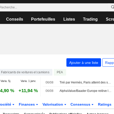
Conseils
Portefeuilles
Listes
Trading
Scr
Ajouter à une liste
Rapp
Fabricants de voitures et camions
PEA
Varia. 5j.
Varia. 1 janv.
06/08
Tiré par Hermès, Paris atteint des sommets inexplorés
4,90 %
+11,94 %
06/08
AlphaValue/Baader Europe relève l'objectif de cours et les prévisions de Ferrari après des résultats du T2 " solides » et une révision à la hausse des perspectives
Société
Finances
Valorisation
Consensus
Ratings