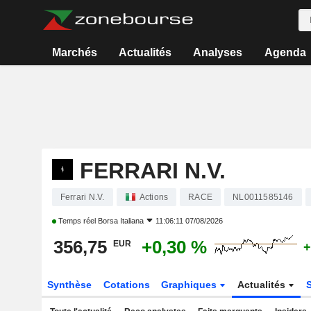
Marchés
Actualités
Analyses
Agenda
FERRARI N.V.
Ferrari N.V.
Actions
RACE
NL0011585146
Temps réel
Borsa Italiana
11:06:11 07/08/2026
356,75
+0,30 %
EUR
+
Synthèse
Cotations
Graphiques
Actualités