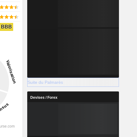
BBB
Suite du Palmarès
Devises / Forex