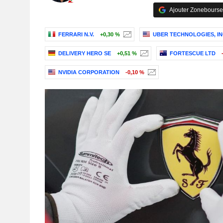
Ajouter Zonebourse
FERRARI N.V.
+0,30 %
UBER TECHNOLOGIES, IN
DELIVERY HERO SE
+0,51 %
FORTESCUE LTD
NVIDIA CORPORATION
-0,10 %