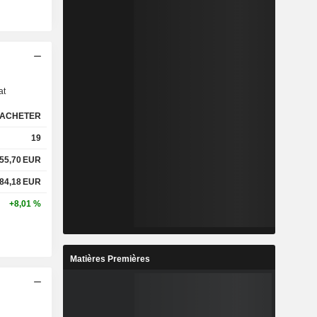
s
at
ACHETER
19
55,70
EUR
84,18
EUR
+8,01 %
Matières Premières