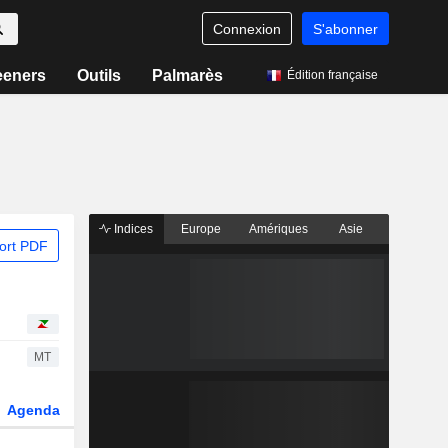
Connexion
S'abonner
eeners
Outils
Palmarès
Édition française
Indices
Europe
Amériques
Asie
ort PDF
MT
Agenda
Secteur
Dérivés