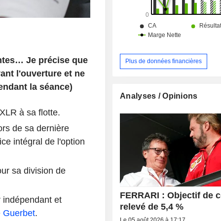
ntes… Je précise que
Plus de données financières
nt l'ouverture et ne
endant la séance)
Analyses / Opinions
LR à sa flotte.
rs de sa dernière
ce intégral de l'option
ur sa division de
FERRARI : Objectif de 
 indépendant et
relevé de 5,4 %
e
Guerbet
.
Le 05 août 2026 à 17:17