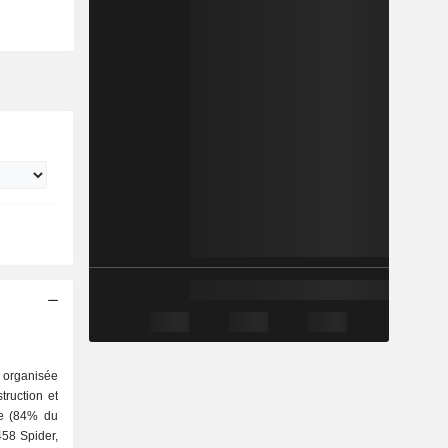
g organisée
xe (84% du
458 Spider,