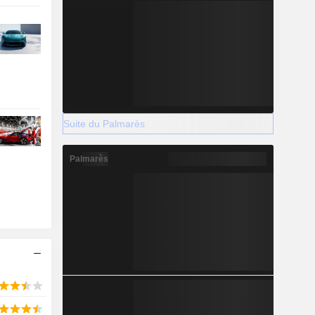
Suite du Palmarès
Palmarès