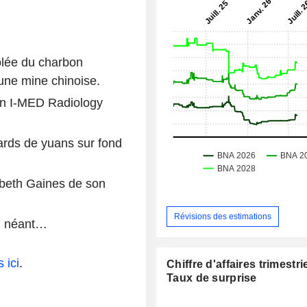
olée du charbon
une mine chinoise.
ien I-MED Radiology
ards de yuans sur fond
abeth Gaines de son
Révisions des estimations
:
néant…
 ici
.
Chiffre d'affaires trimestrie
Taux de surprise