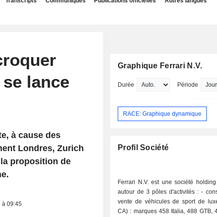
Transcripts
Communiqués
Publications officielles
Autres langues
croquer
Graphique Ferrari N.V.
 se lance
Durée
Période
RACE: Graphique dynamique
te, à cause des
ent Londres, Zurich
Profil Société
 la proposition de
ne.
Ferrari N.V. est une société holdin
autour de 3 pôles d'activités : - construction et
vente de véhicules de sport de lu
6 à 09:45
CA) : marques 458 Italia, 488 GTB, 