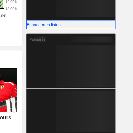
Espace mes listes
Palmarès
cours