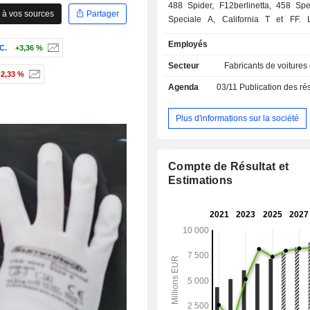
488 Spider, F12berlinetta, 458 Spe
 à vos sources
Partager
Speciale A, California T et FF.
propose également des pièces de re
Employés
activité de sponsoring (11,5%) ; - autres (4,5%)
C.
+3,36 %
La répartition géographique du 
Secteur
Fabricants de voitures
-2,33 %
suivante : Italie (7,4%), Royaume-U
Agenda
03/11
Publication des résultats
Allemagne (8,1%), Europe-Moye
Afrique (25,2%), Etats-Unis (27,7%)
(3,8%), Chine-Hong Kong-Taïwan (6,
Plus d'informations sur la société
Pacifique et Australie (12,3%).
Compte de Résultat et
Estimations