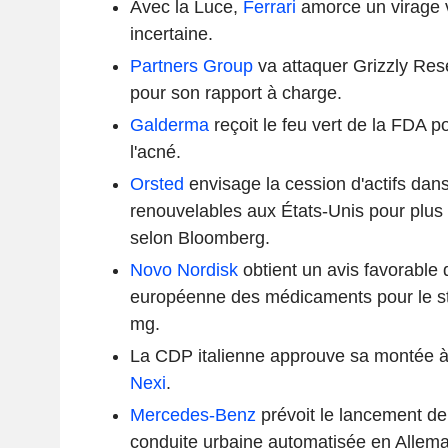
Avec la Luce,
Ferrari
amorce un virage v
incertaine.
Partners Group
va attaquer Grizzly Rese
pour son rapport à charge.
Galderma
reçoit le feu vert de la FDA p
l'acné.
Orsted
envisage la cession d'actifs dans
renouvelables aux États-Unis pour plus d
selon Bloomberg.
Novo Nordisk
obtient un avis favorable 
européenne des médicaments pour le s
mg.
La CDP italienne approuve sa montée à
Nexi
.
Mercedes-Benz
prévoit le lancement d
conduite urbaine automatisée en Allem