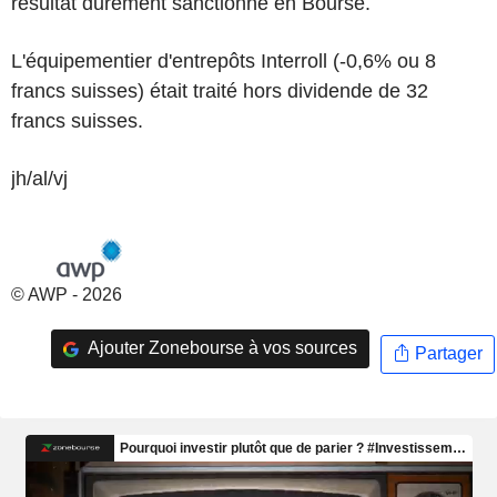
résultat durement sanctionné en Bourse.
L'équipementier d'entrepôts Interroll (-0,6% ou 8
francs suisses) était traité hors dividende de 32
francs suisses.
jh/al/vj
© AWP - 2026
Ajouter Zonebourse à vos sources
Partager