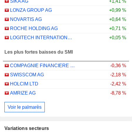
SIKA AG
+1,41 %
LONZA GROUP AG
+0,99 %
NOVARTIS AG
+0,64 %
ROCHE HOLDING AG
+0,71 %
LOGITECH INTERNATIONAL S.A.
+0,05 %
Les plus fortes baisses du SMI
COMPAGNIE FINANCIERE RICHEMONT
-0,36 %
SWISSCOM AG
-2,18 %
HOLCIM LTD
-2,42 %
AMRIZE AG
-8,78 %
Voir le palmarès
Variations secteurs