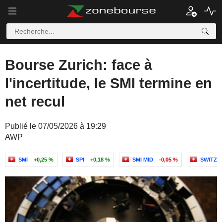
Bourse Zurich: face à
l'incertitude, le SMI termine en
net recul
Publié le 07/05/2026 à 19:29
AWP
SMI
+0,25 %
SPI
+0,18 %
SMI MID
-0,05 %
SWITZE