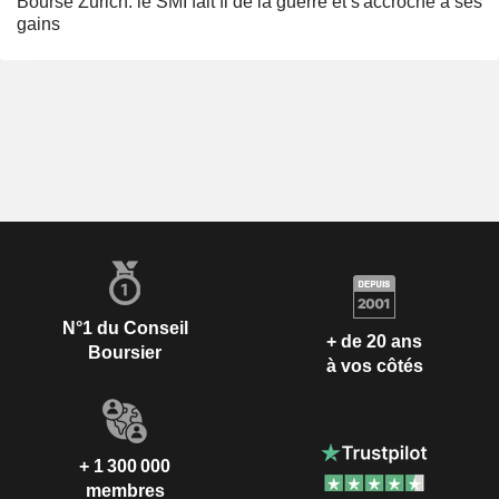
Bourse Zurich: le SMI fait fi de la guerre et s'accroche à ses
gains
N°1 du Conseil
+ de 20 ans
Boursier
à vos côtés
+ 1 300 000
membres