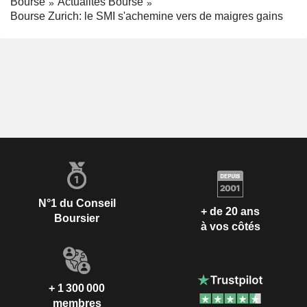
Bourse
Actualités Bourse
Bourse Zurich: le SMI s'achemine vers de maigres gains
N°1 du Conseil
+ de 20 ans
Boursier
à vos côtés
+ 1 300 000
membres