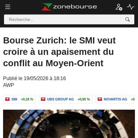
Bourse Zurich: le SMI veut
croire à un apaisement du
conflit au Moyen-Orient
Publié le 19/05/2026 à 18:16
AWP
SMI
+0,18 %
UBS GROUP AG
+0,95 %
NOVARTIS AG
+0,6