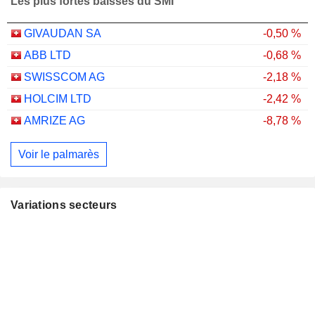
Les plus fortes baisses du SMI
GIVAUDAN SA
-0,50 %
ABB LTD
-0,68 %
SWISSCOM AG
-2,18 %
HOLCIM LTD
-2,42 %
AMRIZE AG
-8,78 %
Voir le palmarès
Variations secteurs