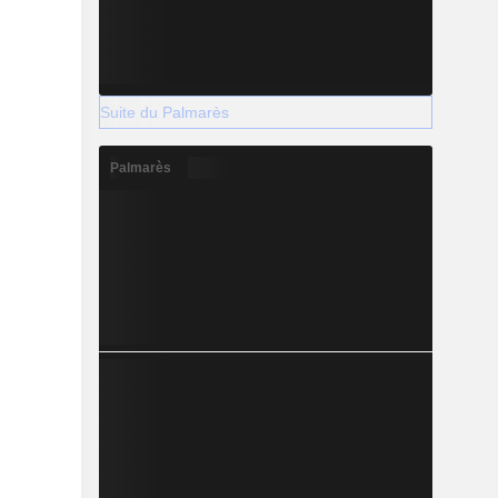
Suite du Palmarès
Palmarès