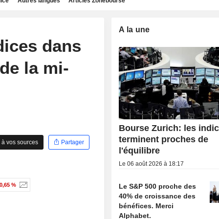
dice
Autres langues
Articles Zonebourse
A la une
dices dans
de la mi-
Bourse Zurich: les indi
terminent proches de
 à vos sources
Partager
l'équilibre
Le 06 août 2026 à 18:17
0,65 %
Le S&P 500 proche des
40% de croissance des
bénéfices. Merci
Alphabet.