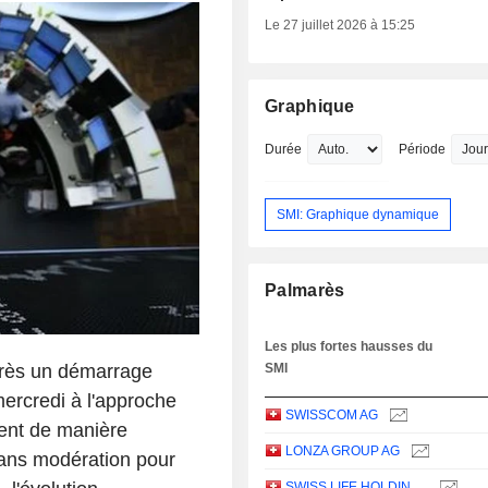
Le 27 juillet 2026 à 15:25
Graphique
Durée
Période
SMI: Graphique dynamique
Palmarès
Les plus fortes hausses du
près un démarrage
SMI
mercredi à l'approche
SWISSCOM AG
uent de manière
LONZA GROUP AG
sans modération pour
SWISS LIFE HOLDING AG