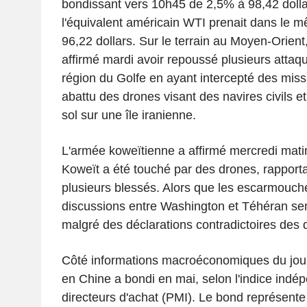
bondissant vers 10h45 de 2,5% à 98,42 dolla
l'équivalent américain WTI prenait dans le
96,22 dollars. Sur le terrain au Moyen-Orient
affirmé mardi avoir repoussé plusieurs attaq
région du Golfe en ayant intercepté des missi
abattu des drones visant des navires civils e
sol sur une île iranienne.
L'armée koweïtienne a affirmé mercredi matin
Koweït a été touché par des drones, rapportan
plusieurs blessés. Alors que les escarmouche
discussions entre Washington et Téhéran sem
malgré des déclarations contradictoires des 
Côté informations macroéconomiques du jour, 
en Chine a bondi en mai, selon l'indice indép
directeurs d'achat (PMI). Le bond représente 