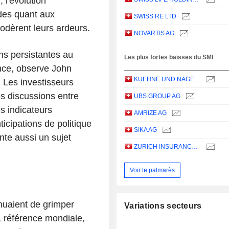
, l'évolution
udes quant aux
SWISS RE LTD
odèrent leurs ardeurs.
NOVARTIS AG
ns persistantes au
Les plus fortes baisses du SMI
nce, observe John
KUEHNE UND NAGEL INTERNATIONAL AG
 Les investisseurs
des discussions entre
UBS GROUP AG
s indicateurs
AMRIZE AG
icipations de politique
SIKA AG
te aussi un sujet
ZURICH INSURANCE GROUP LTD
Voir le palmarès
inuaient de grimper
Variations secteurs
, référence mondiale,