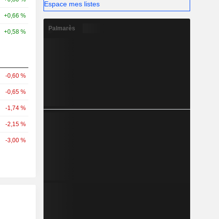
Espace mes listes
+0,66 %
Palmarès
+0,58 %
-0,60 %
-0,65 %
-1,74 %
-2,15 %
-3,00 %