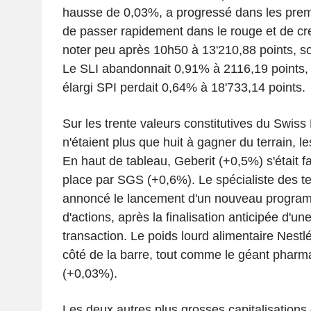
hausse de 0,03%, a progressé dans les prem
de passer rapidement dans le rouge et de cr
noter peu après 10h50 à 13'210,88 points, so
Le SLI abandonnait 0,91% à 2116,19 points, a
élargi SPI perdait 0,64% à 18'733,14 points.
Sur les trente valeurs constitutives du Swiss
n'étaient plus que huit à gagner du terrain, l
En haut de tableau, Geberit (+0,5%) s'était fa
place par SGS (+0,6%). Le spécialiste des te
annoncé le lancement d'un nouveau progra
d'actions, après la finalisation anticipée d'u
transaction. Le poids lourd alimentaire Nestlé
côté de la barre, tout comme le géant phar
(+0,03%).
Les deux autres plus grosses capitalisations 