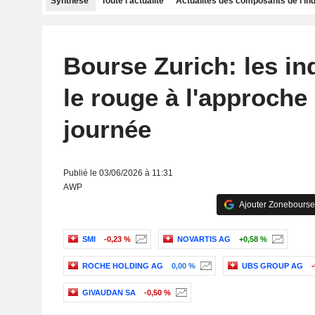
Synthèse
Toute l'actualité
Actualités des composants de l'in
Bourse Zurich: les in
le rouge à l'approche 
journée
Publié le 03/06/2026 à 11:31
AWP
Ajouter Zonebourse
SMI
-0,23 %
NOVARTIS AG
+0,58 %
ROCHE HOLDING AG
0,00 %
UBS GROUP AG
-
GIVAUDAN SA
-0,50 %