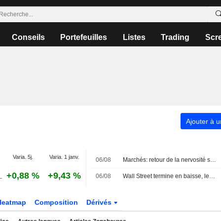
Conseils
Portefeuilles
Listes
Trading
Scr
Ajouter à u
Varia. 5j.
Varia. 1 janv.
06/08
Marchés: retour de la nervosité sur le Moyen-Orient, records en Europe
+0,88 %
+9,43 %
06/08
Wall Street termine en baisse, les incertitudes au Moyen-Orient inquiètent
Heatmap
Composition
Dérivés