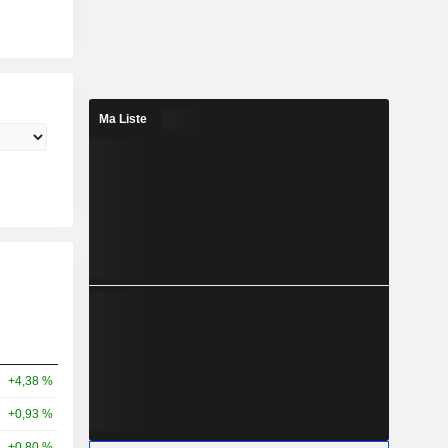
Ma Liste
+4,38 %
+0,93 %
+0,80 %