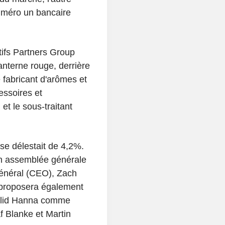
uméro un bancaire
tifs Partners Group
anterne rouge, derrière
e fabricant d'arômes et
essoires et
et le sous-traitant
se délestait de 4,2%.
on assemblée générale
 général (CEO), Zach
e proposera également
 Walid Hanna comme
af Blanke et Martin