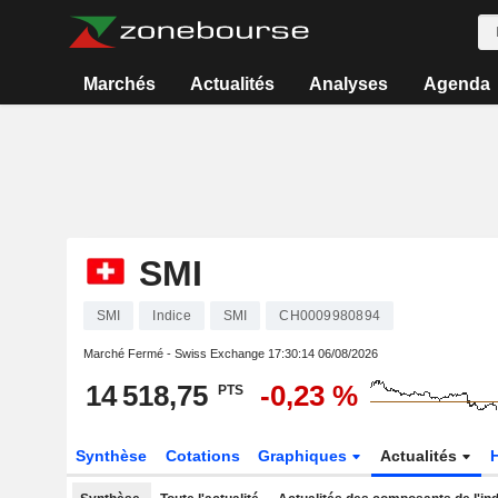
Marchés
Actualités
Analyses
Agenda
SMI
SMI
Indice
SMI
CH0009980894
Marché Fermé - Swiss Exchange
17:30:14 06/08/2026
14 518,75
-0,23 %
PTS
Synthèse
Cotations
Graphiques
Actualités