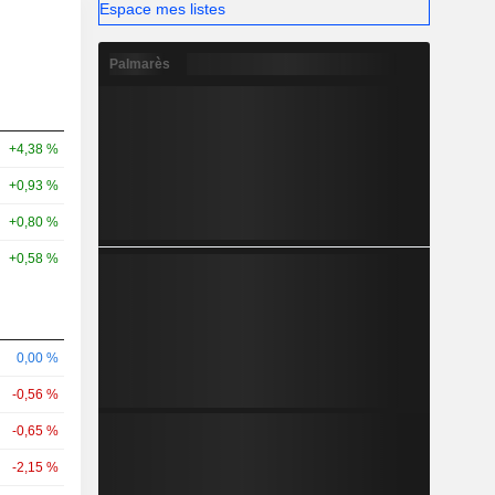
Espace mes listes
Palmarès
+4,38 %
+0,93 %
+0,80 %
+0,58 %
0,00 %
-0,56 %
-0,65 %
-2,15 %