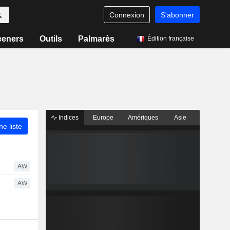
Connexion
S'abonner
eeners
Outils
Palmarès
Édition française
Indices
Europe
Amériques
Asie
ne liste
AW
AW