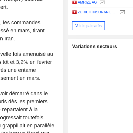
AMRIZE AG
ert.
ZURICH INSURANCE GROUP LTD
s, les commandes
Voir le palmarès
ssé en mars, tirant
en Iran.
Variations secteurs
velle fois amenuisé au
 tôt et 3,2% en février
près une entame
issement en mars.
voir démarré dans le
pris dès les premiers
repartaient à la
ogressait toutefois
grappillait en parallèle