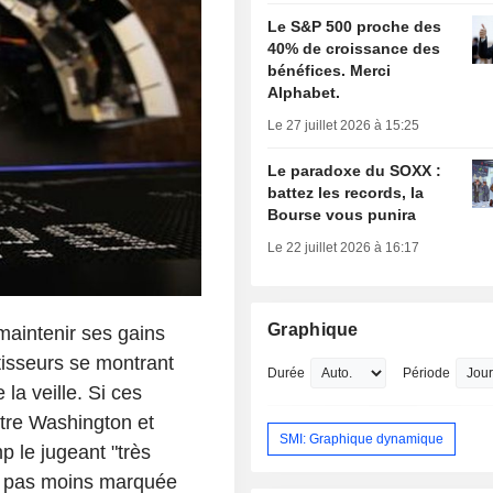
Le S&P 500 proche des
40% de croissance des
bénéfices. Merci
Alphabet.
Le 27 juillet 2026 à 15:25
Le paradoxe du SOXX :
battez les records, la
Bourse vous punira
Le 22 juillet 2026 à 16:17
Graphique
maintenir ses gains
stisseurs se montrant
Durée
Période
la veille. Si ces
ntre Washington et
SMI: Graphique dynamique
 le jugeant "très
ste pas moins marquée