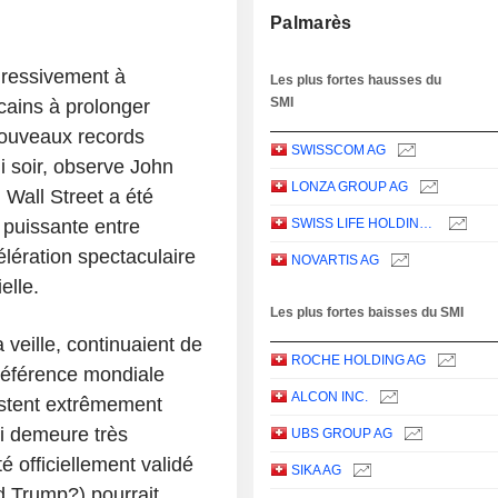
Palmarès
gressivement à
Les plus fortes hausses du
SMI
icains à prolonger
nouveaux records
SWISSCOM AG
i soir, observe John
LONZA GROUP AG
 Wall Street a été
 puissante entre
SWISS LIFE HOLDING AG
élération spectaculaire
NOVARTIS AG
elle.
Les plus fortes baisses du SMI
a veille, continuaient de
ROCHE HOLDING AG
 référence mondiale
ALCON INC.
estent extrêmement
ui demeure très
UBS GROUP AG
é officiellement validé
SIKA AG
d Trump?) pourrait