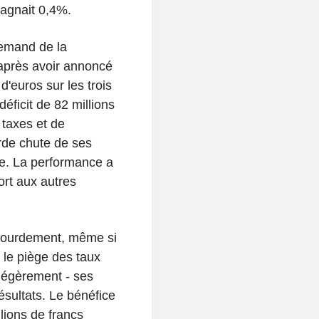
agnait 0,4%.
lemand de la
après avoir annoncé
d'euros sur les trois
ficit de 82 millions
 taxes et de
rde chute de ses
ée. La performance a
ort aux autres
t lourdement, même si
 le piège des taux
 légèrement - ses
ésultats. Le bénéfice
lions de francs