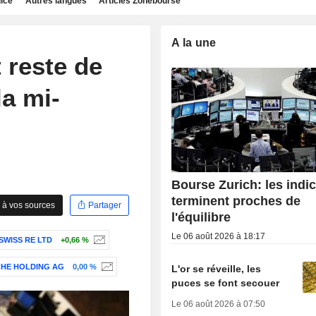
dice
Autres langues
Articles Zonebourse
A la une
 reste de
la mi-
Bourse Zurich: les indi
terminent proches de
 à vos sources
Partager
l'équilibre
Le 06 août 2026 à 18:17
SWISS RE LTD
+0,66 %
HE HOLDING AG
0,00 %
L'or se réveille, les
puces se font secouer
Le 06 août 2026 à 07:50