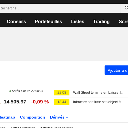
Conseils
Portefeuilles
Listes
Trading
Scr
Ajouter à u
Après clôture
22:00:24
22:08
Wall Street termine en baisse, les incertitudes au Moyen-Orient inquiètent
14 505,97
-0,09 %
18:44
Infracore confirme ses objectifs de distribution pour 2026
Heatmap
Composition
Dérivés