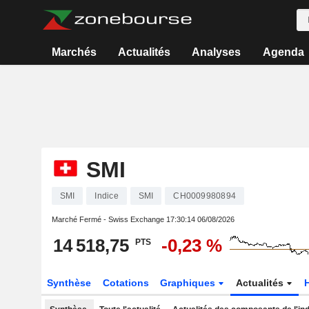
Marchés
Actualités
Analyses
Agenda
SMI
SMI
Indice
SMI
CH0009980894
Marché Fermé - Swiss Exchange
17:30:14 06/08/2026
14 518,75
-0,23 %
PTS
Synthèse
Cotations
Graphiques
Actualités