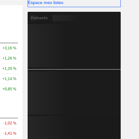
Espace mes listes
Palmarès
+3,16 %
+1,26 %
+1,20 %
+1,14 %
+0,85 %
-1,02 %
-1,41 %