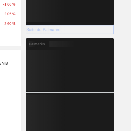
-1,66 %
-2,05 %
-2,60 %
Suite du Palmarès
Palmarès
E MIB