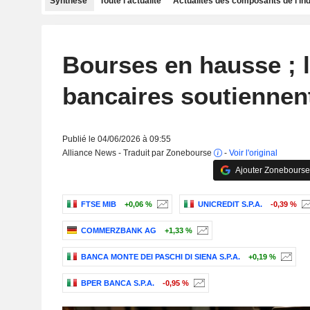
Synthèse
Toute l'actualité
Actualités des composants de l'in
Bourses en hausse ; 
bancaires soutiennen
Publié le 04/06/2026 à 09:55
Alliance News - Traduit par Zonebourse
-
Voir l'original
Ajouter Zonebourse
FTSE MIB
+0,06 %
UNICREDIT S.P.A.
-0,39 %
COMMERZBANK AG
+1,33 %
BANCA MONTE DEI PASCHI DI SIENA S.P.A.
+0,19 %
BPER BANCA S.P.A.
-0,95 %