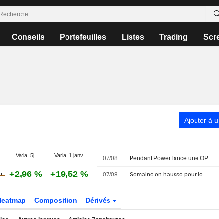
Conseils
Portefeuilles
Listes
Trading
Scr
Ajouter à u
Varia. 5j.
Varia. 1 janv.
07/08
Pendant Power lance une OPA sur PLC à 3,08 EUR par action et vise le retrait de la cote
+2,96 %
+19,52 %
07/08
Semaine en hausse pour le MIB ; Avio en tête, Stellantis à la traîne
Heatmap
Composition
Dérivés