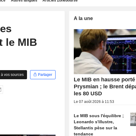
dice
Autres langues
Articles Zonebourse
A la une
les
t le MIB
 à vos sources
Partager
Le MIB en hausse porté
Prysmian ; le Brent dé
les 80 USD
Le 07 août 2026 à 11:53
Le MIB sous l'équilibre ;
Leonardo s'illustre,
Stellantis pèse sur la
tendance