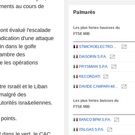
ements au cours de
Palmarès
Les plus fortes hausses du
 ont évalué l'escalade
FTSE MIB
endication d'une attaque
 dans le golfe
STMICROELECTRONICS N.V.
hambre des
DIASORIN S.P.A.
e les opérations
PRYSMIAN S.P.A.
RECORDATI
re Israël et le Liban
DAVIDE CAMPARI-MILANO N.V.
 malgré des
Les plus fortes baisses du
utorités isra&eliennes.
FTSE MIB
points.
BANCO BPM S.P.A.
ITALGAS S.P.A.
 dans le vert, le CAC