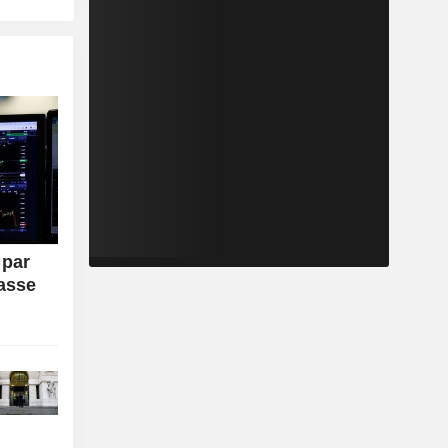
 par
passe