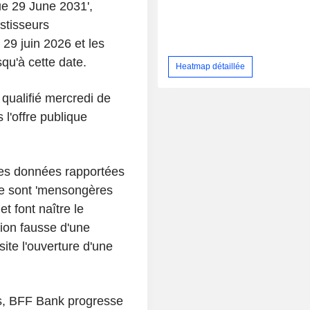
ue 29 June 2031',
stisseurs
e 29 juin 2026 et les
squ'à cette date.
Heatmap détaillée
ualifié mercredi de
l'offre publique
les données rapportées
re sont 'mensongères
t font naître le
sion fausse d'une
site l'ouverture d'une
s, BFF Bank progresse