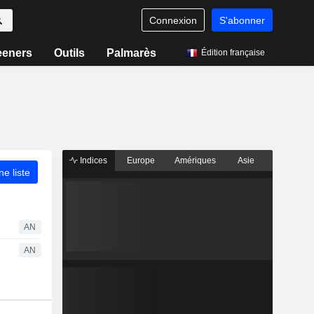
Connexion
S'abonner
eeners
Outils
Palmarès
Édition française
Indices
Europe
Amériques
Asie
ne liste
AN
AN