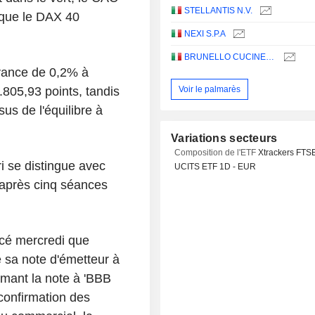
STELLANTIS N.V.
 que le DAX 40
NEXI S.P.A
BRUNELLO CUCINELLI S.P.A.
avance de 0,2% à
805,93 points, tandis
Voir le palmarès
us de l'équilibre à
Variations secteurs
Composition de l'ETF
Xtrackers FTS
i se distingue avec
UCITS ETF 1D - EUR
après cinq séances
cé mercredi que
 sa note d'émetteur à
irmant la note à 'BBB
 confirmation des