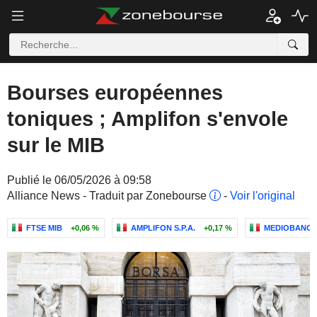
Bourses européennes
toniques ; Amplifon s'envole
sur le MIB
Publié le 06/05/2026 à 09:58
Alliance News - Traduit par Zonebourse
-
Voir l'original
FTSE MIB
+0,06 %
AMPLIFON S.P.A.
+0,17 %
MEDIOBANCA 