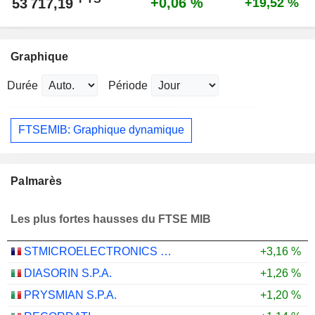
+0,06 %
53 717,19
+19,52 %
Graphique
Durée
Période
FTSEMIB: Graphique dynamique
Palmarès
Les plus fortes hausses du FTSE MIB
STMICROELECTRONICS N.V.
+3,16 %
DIASORIN S.P.A.
+1,26 %
PRYSMIAN S.P.A.
+1,20 %