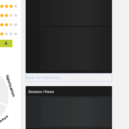
A
Suite du Palmarès
Devises / Forex