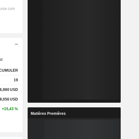
s
at
CUMULER
19
6,980
USD
8,056
USD
+15,43 %
Matières Premières