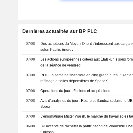
Dernières actualités sur BP PLC
07/08
Des acheteurs du Moyen-Orient s'intéressent aux cargai
selon Pacific Energy
07/08
Les actions européennes cotées aux États-Unis sous for
de la séance de vendredi
07/08
ROI - La semaine financière en cinq graphiques : " Yente
raffinage et folies dépensières de SpaceX
07/08
Opérations du jour - Fusions et acquisitions
07/08
Avis d'analystes du jour : Roche et Sandoz séduisent, 
Sopra
07/08
L'énigmatique Mister Warsh, le marché du travail et les ta
06/08
BP accepte de racheter la participation de Woodside Ener
Calypso