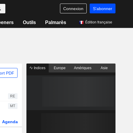
Connexion
S'abonner
eeners
Outils
Palmarès
Édition française
Indices
Europe
Amériques
Asie
ort PDF
RE
MT
Agenda
Secteur
Dérivés
Fonds et ETFs