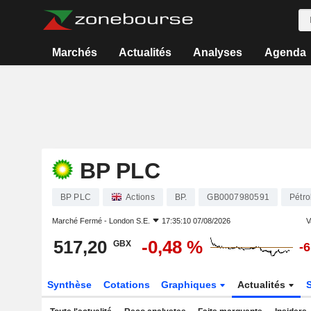
Marchés
Actualités
Analyses
Agenda
BP PLC
BP PLC
Actions
BP.
GB0007980591
Pétro
Marché Fermé -
London S.E.
17:35:10 07/08/2026
V
517,20
-0,48 %
GBX
-
Synthèse
Cotations
Graphiques
Actualités