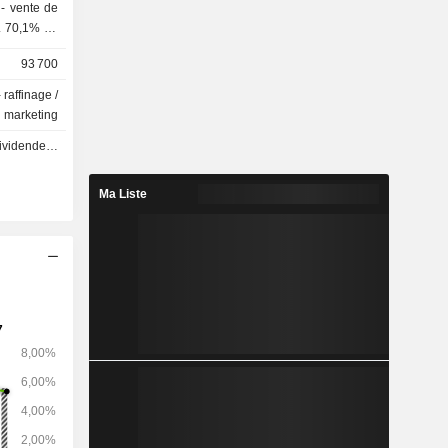
e
93 700
 raffinage /
marketing
- 0.0866 GBX
Ma Liste