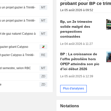
probant pour BP ce trim
un projet gazier à Trinité-
MT
Le 05 août 2026 à 09:52
un projet gazier à Trinité-
MT
Bp, un 2e trimestre
solide malgré des
perspectives
et de gaz naturel Calypso à
MT
contrastées
Le 04 août 2026 à 11:27
 gazier géant Calypso
BP : La croissance de
 gazier Calypso à Trinité-
RE
l’offre pétrolière hors
OPEP atteindra son pic
ond semestre, selon RBC
MT
d’ici début 2026
Le 05 août 2025 à 12:39
ZD
re
ZD
Plus d'analyses
Notations