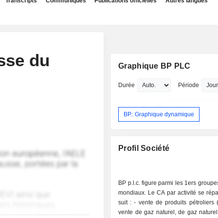
Transcripts
Communiqués
Publications officielles
Autres langues
isse du
Graphique BP PLC
Durée
Période
BP.: Graphique dynamique
Profil Société
BP p.l.c. figure parmi les 1ers groupe
mondiaux. Le CA par activité se rép
suit : - vente de produits pétroliers (60,4%) ; -
vente de gaz naturel, de gaz naturel 