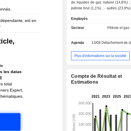
de liquides de gaz naturel (14,6%) ; - vente d
pétrole brut (1,1%) ; - autres (23,9%). 70,1% du
bonnés.
CA est réalisé à l'international.
Employés
ndépendante, est en
e
Secteur
Pétrole et gaz -
icle,
Agenda
13/08
Détachement de dividende 
!
Plus d'informations sur la société
te
s les datas
Compte de Résultat et
IE
Estimations
e total
eners Expert,
s thématiques,