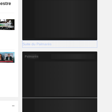
estre
Suite du Palmarès
Palmarès