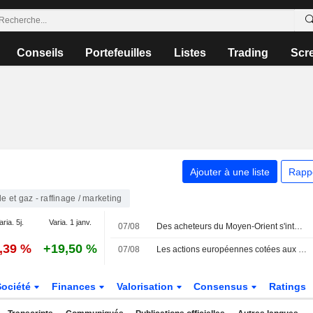
Conseils
Portefeuilles
Listes
Trading
Scr
Ajouter à une liste
Rapp
le et gaz - raffinage / marketing
aria. 5j.
Varia. 1 janv.
07/08
Des acheteurs du Moyen-Orient s'intéressent aux cargaisons de GNL canadien, selon Pacific Energy
6,39 %
+19,50 %
07/08
Les actions européennes cotées aux États-Unis sous forme d'ADR progressent lors de la séance de vendredi
Société
Finances
Valorisation
Consensus
Ratings