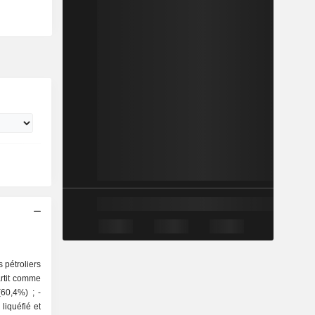
s pétroliers
artit comme
liquéfié et