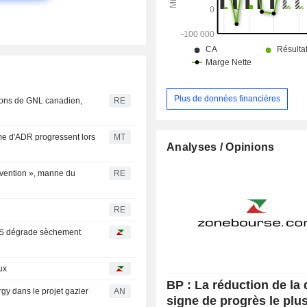
Plus de données financières
sons de GNL canadien,
RE
me d'ADR progressent lors
MT
Analyses / Opinions
rvention », manne du
RE
RE
UBS dégrade sèchement
ux
BP : La réduction de la 
gy dans le projet gazier
AN
signe de progrès le plu