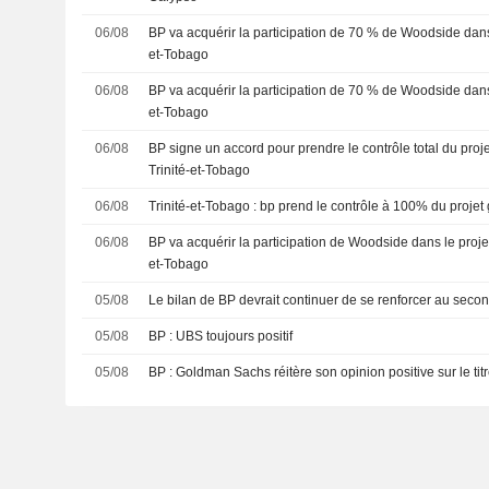
06/08
BP va acquérir la participation de 70 % de Woodside dans 
et-Tobago
06/08
BP va acquérir la participation de 70 % de Woodside dans 
et-Tobago
06/08
BP signe un accord pour prendre le contrôle total du proj
Trinité-et-Tobago
06/08
Trinité-et-Tobago : bp prend le contrôle à 100% du projet
06/08
BP va acquérir la participation de Woodside dans le projet
et-Tobago
05/08
Le bilan de BP devrait continuer de se renforcer au sec
05/08
BP : UBS toujours positif
05/08
BP : Goldman Sachs réitère son opinion positive sur le tit