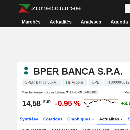
Marchés
Actualités
Analyses
Agenda
BPER BANCA S.P.A.
BPER Banca S.p.A.
Actions
BPE
IT000006612
Marché Fermé -
Borsa Italiana
17:45:00 07/08/2026
Vari
14,58
-0,95 %
EUR
+3,
Synthèse
Cotations
Graphiques
Actualités