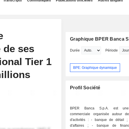
Transcripts
Communiqués
Publications officielles
Autres langues
e
Graphique BPER Banca S.
 de ses
Durée
Période
ional Tier 1
BPE: Graphique dynamique
illions
Profil Société
BPER Banca S.p.A. est un
commerciale organisée autour d
d'activités : - banque de détail ; - banque
d'affaires ; - banque de financement et