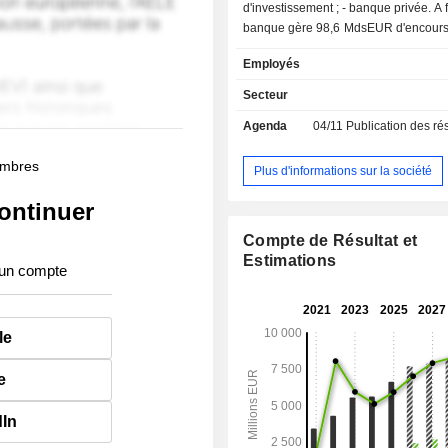
d'investissement ; - banque privée. A fin 2025, la
banque gère 98,6 MdsEUR d'encours
et 94,7 MdsEUR d'encours de crédits.
Employés
Secteur
Agenda
04/11
Publication des résultats
membres
Plus d'informations sur la société
ontinuer
Compte de Résultat et
Estimations
 un compte
le
e
dIn