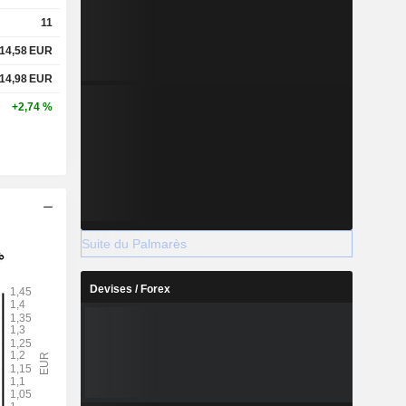
11
14,58
EUR
14,98
EUR
+2,74 %
Suite du Palmarès
Devises / Forex