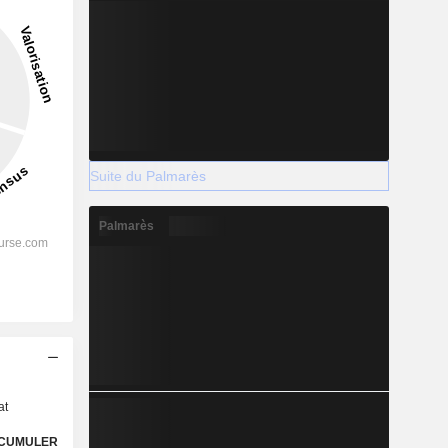
Suite du Palmarès
Palmarès
s
at
CUMULER