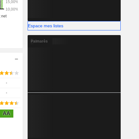
Espace mes listes
Palmarès
-
-
AA