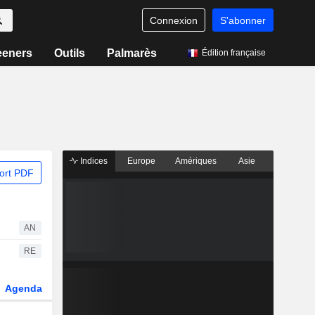
Connexion
S'abonner
eeners
Outils
Palmarès
Édition française
Indices
Europe
Amériques
Asie
ort PDF
AN
RE
Agenda
Secteur
Dérivés
Fonds et ETFs