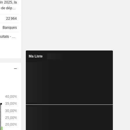
 de dépôts
22 964
Banques
 - Q3 2026
Ma Liste