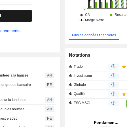
l
abonnements
Plus de données financières
Notations
Trader
entées à la hausse
AN
Investisseur
Globale
utur groupe bancaire
RE
Qualité
se sur la tendance
AN
ESG MSCI
 pour les bourses
AN
emestre 2026
RE