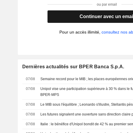
ou par email
Continuer avec un emai
Pour un accès illimité,
consultez nos 
Dernières actualités sur BPER Banca S.p.A.
07/08
Semaine record pour le MIB ; les places européennes ori
07/08
Unipol vise une participation supérieure à 30 % dans le f
BPER-MPS
07/08
Le MIB sous l'équilibre ; Leonardo s'illustre, Stellantis pè
07/08
Les futures signalent une ouverture sans direction claire
07/08
Italie : le bénéfice d'Unipol bondit de 42 % au premier s