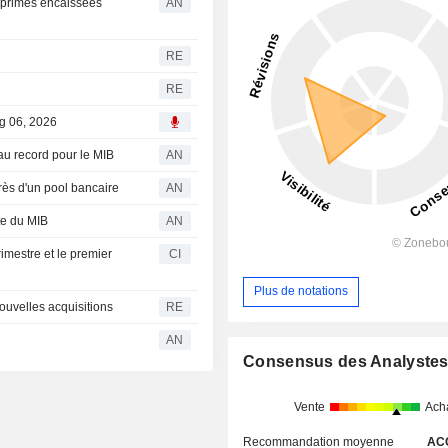
s primes encaissées
AN
RE
RE
g 06, 2026
au record pour le MIB
AN
rès d'un pool bancaire
AN
te du MIB
AN
imestre et le premier
CI
Plus de notations
nouvelles acquisitions
RE
AN
Consensus des Analyste
Vente
Ach
Recommandation moyenne
AC