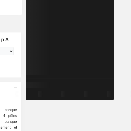
p.A.
e banque
e 4 pôles