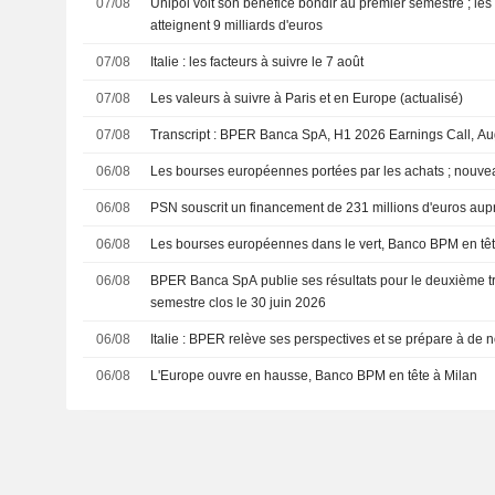
07/08
Unipol voit son bénéfice bondir au premier semestre ; le
atteignent 9 milliards d'euros
07/08
Italie : les facteurs à suivre le 7 août
07/08
Les valeurs à suivre à Paris et en Europe (actualisé)
07/08
Transcript : BPER Banca SpA, H1 2026 Earnings Call, Au
06/08
Les bourses européennes portées par les achats ; nouve
06/08
PSN souscrit un financement de 231 millions d'euros aup
06/08
Les bourses européennes dans le vert, Banco BPM en tê
06/08
BPER Banca SpA publie ses résultats pour le deuxième tr
semestre clos le 30 juin 2026
06/08
Italie : BPER relève ses perspectives et se prépare à de 
06/08
L'Europe ouvre en hausse, Banco BPM en tête à Milan