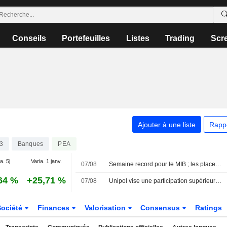
Conseils
Portefeuilles
Listes
Trading
Scr
Ajouter à une liste
Rapp
3
Banques
PEA
a. 5j.
Varia. 1 janv.
07/08
Semaine record pour le MIB ; les places européennes orientées à la hausse
64 %
+25,71 %
07/08
Unipol vise une participation supérieure à 30 % dans le futur groupe bancaire BPER-MPS
Société
Finances
Valorisation
Consensus
Ratings