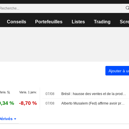
Conseils
Portefeuilles
Listes
Trading
Scr
Ajouter à u
aria. 5j.
Varia. 1 janv.
07/08
Brésil : hausse des ventes et de la production automobile en juillet
0,34 %
-8,70 %
07/08
Alberto Musalem (Fed) affirme avoir préféré une hausse des taux lors de la dernière réunion de politique monétaire
Dérivés