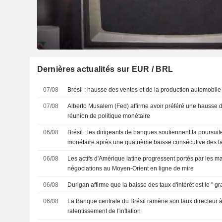
Dernières actualités sur EUR / BRL
07/08
Brésil : hausse des ventes et de la production automobile e
07/08
Alberto Musalem (Fed) affirme avoir préféré une hausse de
réunion de politique monétaire
06/08
Brésil : les dirigeants de banques soutiennent la poursui
monétaire après une quatrième baisse consécutive des t
06/08
Les actifs d'Amérique latine progressent portés par les ma
négociations au Moyen-Orient en ligne de mire
06/08
Durigan affirme que la baisse des taux d'intérêt est le " gr
06/08
La Banque centrale du Brésil ramène son taux directeur 
ralentissement de l'inflation