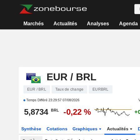
Marchés
Actualités
Analyses
Agenda
EUR / BRL
EUR / BRL
Taux de change
EURBRL
Temps Différé
23:29:57 07/08/2026
V
5,8734
-0,22 %
BRL
+
Synthèse
Cotations
Graphiques
Actualités