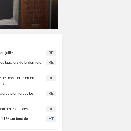
n juillet
RE
s taux lors de la dernière
RE
te de l'assouplissement
RE
aux
tières premières ; les
RE
and défi » du Brésil
RE
à 14 % sur fond de
MT