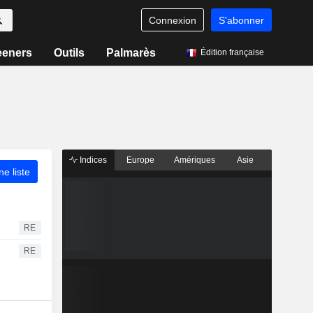
Connexion
S'abonner
eeners
Outils
Palmarès
Édition française
Indices
Europe
Amériques
Asie
ne liste
RE
RE