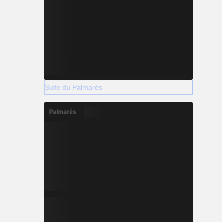
Suite du Palmarès
Palmarès