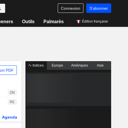
Connexion
S'abonner
eeners
Outils
Palmarès
Édition française
Indices
Europe
Amériques
Asie
ort PDF
ZM
RE
Agenda
Secteur
Dérivés
Fonds et ETFs