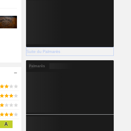
Suite du Palmarès
Palmarès
A