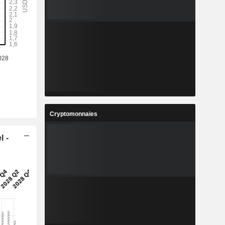
Cryptomonnaies
l -