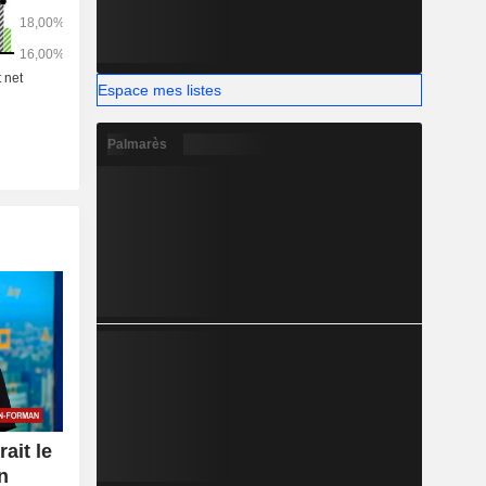
Espace mes listes
Palmarès
ait le
n