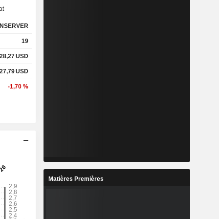
at
NSERVER
19
28,27
USD
27,79
USD
-1,70 %
Matières Premières