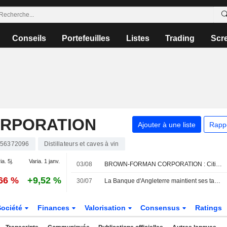
Conseils
Portefeuilles
Listes
Trading
Scr
RPORATION
Ajouter à une liste
Rapp
56372096
Distillateurs et caves à vin
ia. 5j.
Varia. 1 janv.
03/08
BROWN-FORMAN CORPORATION : Citigroup conserve son opinion neutre
,66 %
+9,52 %
30/07
La Banque d'Angleterre maintient ses taux, dans l'attente de l'impact inflationniste du conflit iranien
Société
Finances
Valorisation
Consensus
Ratings