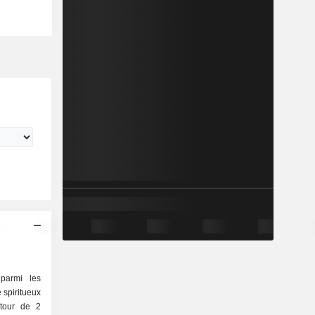
 parmi les
 spiritueux
utour de 2