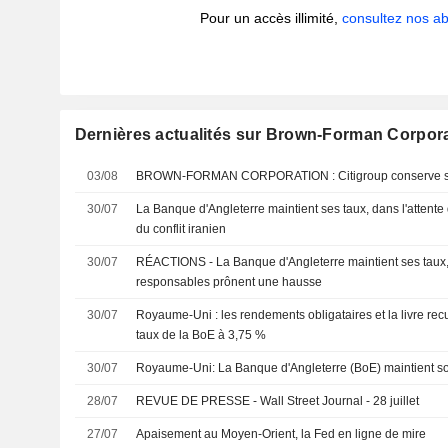
Pour un accès illimité,
consultez nos 
Dernières actualités sur Brown-Forman Corpor
03/08
BROWN-FORMAN CORPORATION : Citigr
30/07
La Banque d'Angleterre maintient ses taux, dans l'attente d
du conflit iranien
30/07
RÉACTIONS - La Banque d'Angleterre maintient ses taux
responsables prônent une hausse
30/07
Royaume-Uni : les rendements obligataires et la livre rec
taux de la BoE à 3,75 %
30/07
Royaume-Uni: La Banque d'Angleterre (BoE) maintient so
28/07
REVUE DE PRESSE - Wall Street Journal - 28 juillet
27/07
Apaisement au Moyen-Orient, la Fed en ligne de mire