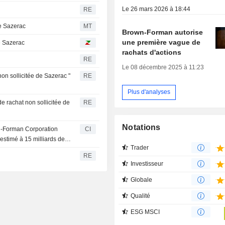
Le 26 mars 2026 à 18:44
RE
de Sazerac
MT
Brown-Forman autorise
une première vague de
e Sazerac
rachats d'actions
RE
Le 08 décembre 2025 à 11:23
non sollicitée de Sazerac "
RE
Plus d'analyses
e rachat non sollicitée de
RE
Notations
n-Forman Corporation
CI
estimé à 15 milliards de
Trader
RE
Investisseur
Globale
Qualité
ESG MSCI