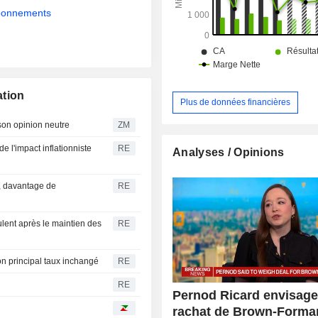
abonnements
ation
Plus de données financières
oup conserve son opinion neutre
ZM
e l'impact inflationniste
RE
Analyses / Opinions
, davantage de
RE
ulent après le maintien des
RE
n principal taux inchangé
RE
RE
Pernod Ricard envisager
rachat de Brown-Forma