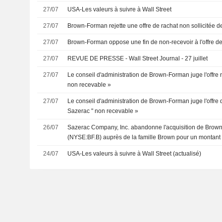
27/07
USA-Les valeurs à suivre à Wall Street
27/07
Brown-Forman rejette une offre de rachat non sollicitée 
27/07
Brown-Forman oppose une fin de non-recevoir à l'offre d
27/07
REVUE DE PRESSE - Wall Street Journal - 27 juillet
27/07
Le conseil d'administration de Brown-Forman juge l'offre 
non recevable »
27/07
Le conseil d'administration de Brown-Forman juge l'offre d
Sazerac " non recevable »
26/07
Sazerac Company, Inc. abandonne l'acquisition de Brow
(NYSE:BF.B) auprès de la famille Brown pour un montant 
dollars.
24/07
USA-Les valeurs à suivre à Wall Street (actualisé)