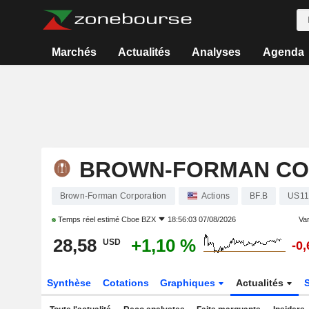
Marchés
Actualités
Analyses
Agenda
BROWN-FORMAN CO
Brown-Forman Corporation
Actions
BF.B
US11
Temps réel estimé
Cboe BZX
18:56:03 07/08/2026
Var
28,58
+1,10 %
USD
-0
Synthèse
Cotations
Graphiques
Actualités