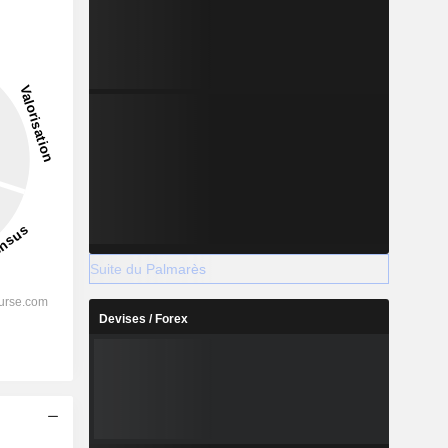
Suite du Palmarès
Devises / Forex
s