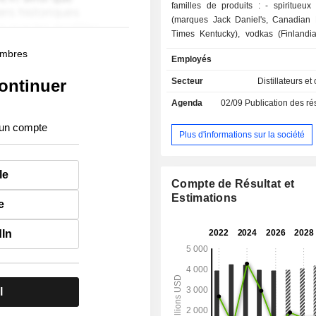
familles de produits : - spiritueux : whiskies
(marques Jack Daniel's, Canadian M
Times Kentucky), vodkas (Finlandia)
(Herradura, Pepe Lopez, el Jimador)
membres
Employés
(Old Forester, Woodford Reserve), gin
et liqueurs (Chambord) ; - vins : notamment
ontinuer
Secteur
Distillateurs et
marques Fetzer, Korbel, Bolla, e
Agenda
02/09
Publication des résultat
Vineyards. La répartition géographique du CA
est la suivante : Etats-Unis (44,4%
 un compte
(6,7%), Allemagne (6,4%), Austr
Plus d'informations sur la société
Royaume-Uni (4,4%) et autres (33,1%
le
Compte de Résultat et
Estimations
e
dIn
l