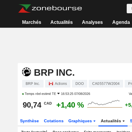
Marchés
Actualités
Analyses
Agenda
BRP INC.
BRP Inc.
Actions
DOO
CA05577W2004
Pr
Temps réel estimé
TE
16:53:25 07/08/2026
Va
90,74
+1,40 %
CAD
+5
Synthèse
Cotations
Graphiques
Actualités