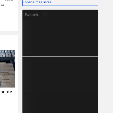
gammes de
Espace mes listes
Palmarès
rse de