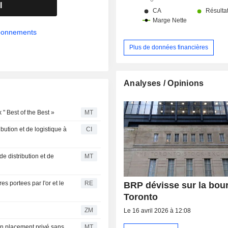
modèles électriques pour ses 
l
produits existantes.
abonnements
Plus de données financières
Analyses / Opinions
" Best of the Best »
MT
bution et de logistique à
CI
 distribution et de
MT
s portees par l'or et le
RE
BRP dévisse sur la bou
Toronto
ZM
Le 16 avril 2026 à 12:08
un placement privé sans
MT