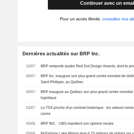
Continuer avec un emai
Pour un accès illimité,
consultez nos 
Dernières actualités sur BRP Inc.
10/07
BRP remporte quatre Red Dot Design Awards, dont le prix 
06/07
BRP Inc. inaugure son plus grand centre mondial de distri
Saint-Philippe, au Québec
06/07
BRP inaugure au Québec son plus grand centre mondial de
logistique
03/07
Le TSX proche d'un sommet historique : les valeurs miniere
cuivre
05/06
BRP INC. : UBS maintient son opinion neutre
05/06
McFarlane Lake Mining lève 6,75 millions de dollars via 