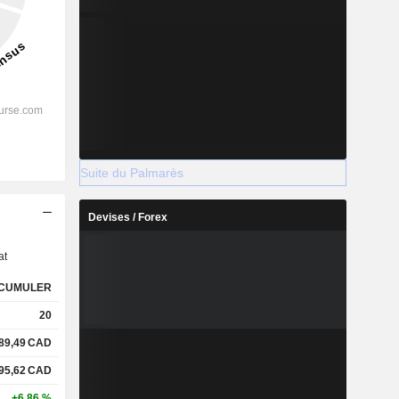
Suite du Palmarès
s
Devises / Forex
at
CUMULER
20
89,49
CAD
95,62
CAD
+6,86 %