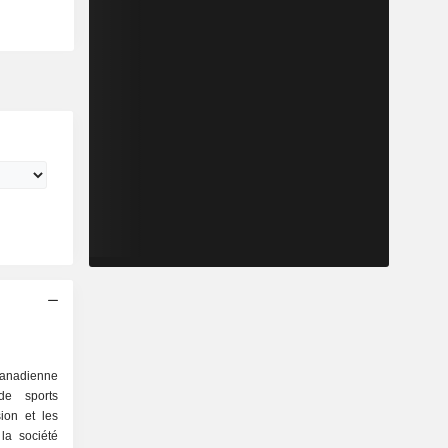
nadienne
de sports
ion et les
 la société