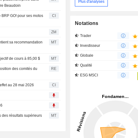
Plus d'analyses
erre Beaudoin
re BRP GO! pour ses motos
CI
Notations
ZM
Trader
intient sa recommandation
MT
Investisseur
Globale
ectif de cours à 85,00 $
MT
Qualité
osition des comités du
RE
ESG MSCI
effet au 28 mai 2026
CI
26
des résultats supérieurs
MT