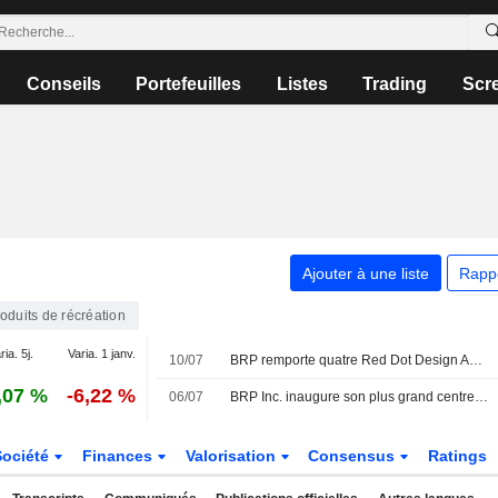
Conseils
Portefeuilles
Listes
Trading
Scr
Ajouter à une liste
Rapp
oduits de récréation
ria. 5j.
Varia. 1 janv.
10/07
BRP remporte quatre Red Dot Design Awards, dont le prix " Best of the Best »
,07 %
-6,22 %
06/07
BRP Inc. inaugure son plus grand centre mondial de distribution et de logistique à Saint-Philippe, au Québec
Société
Finances
Valorisation
Consensus
Ratings