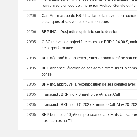
l'entremise d'un courtier, mené par Michael Gentile et Pi
02/06
Can-Am, marque de BRP Inc., lance la navigation routiè
électriques et ses véhicules à trois roues
01/06
BRP INC. : Desjardins optimiste sur le dossier
29/05
CIBC relève son objectif de cours sur BRP à 94,00 $, ma
de surperformance
29/05
BRP dégradé à 'Conserver', Stifel Canada ramène son obj
28/05
BRP annonce l'élection de ses administrateurs et la comp
conseil
28/05
BRP Inc. approuve la recomposition de ses comités avec 
28/05
Transcript : BRP Inc. - Shareholder/Analyst Call
28/05
Transcript : BRP Inc., Q1 2027 Earnings Call, May 28, 20
28/05
BRP bondit de 10,5% en pré-séance aux États-Unis après 
aux attentes au T1