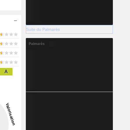
Suite du Palmarès
Palmarès
A