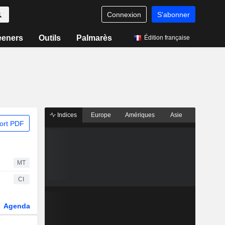
Connexion
S'abonner
eeners
Outils
Palmarès
Édition française
Indices
Europe
Amériques
Asie
ort PDF
MT
CI
Agenda
Secteur
Dérivés
Fonds et ETFs