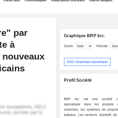
Transcripts
Communiqués
Publications officielles
Autres langues
e" par
Graphique BRP Inc.
te à
Durée
Période
e nouveaux
DOO: Graphique dynamique
icains
Profil Société
BRP Inc. est une société ca
spécialisée dans les produits 
motorisés, les systèmes de propuls
bateaux. Les secteurs d'activité de