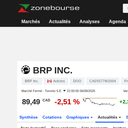
Marchés
Actualités
Analyses
Agenda
BRP INC.
BRP Inc.
Actions
DOO
CA05577W2004
Pr
Marché Fermé -
Toronto S.E.
22:00:00 06/08/2026
Vari
89,49
-2,51 %
CAD
+2,
Synthèse
Cotations
Graphiques
Actualités