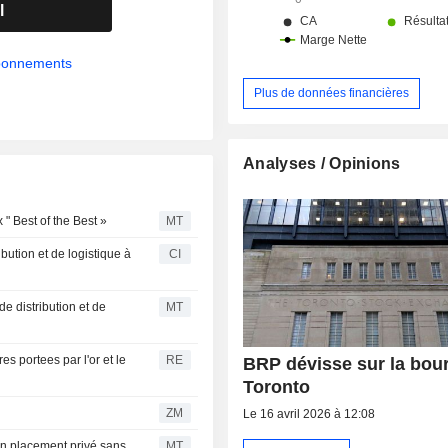
modèles électriques pour ses 
l
produits existantes.
abonnements
Plus de données financières
Analyses / Opinions
" Best of the Best »
MT
bution et de logistique à
CI
 distribution et de
MT
s portees par l'or et le
RE
BRP dévisse sur la bou
Toronto
ZM
Le 16 avril 2026 à 12:08
un placement privé sans
MT