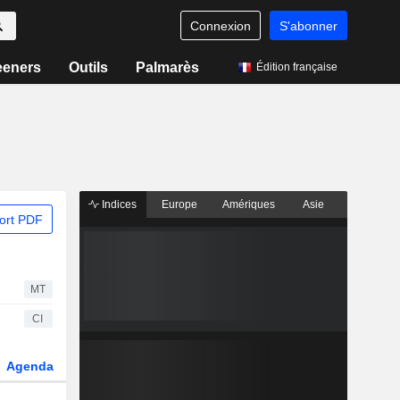
Connexion
S'abonner
eeners
Outils
Palmarès
Édition française
Indices
Europe
Amériques
Asie
ort PDF
MT
CI
Agenda
Secteur
Dérivés
Fonds et ETFs