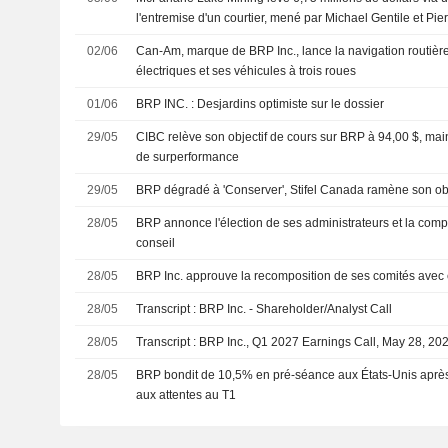
l'entremise d'un courtier, mené par Michael Gentile et Pi
02/06
Can-Am, marque de BRP Inc., lance la navigation routiè
électriques et ses véhicules à trois roues
01/06
BRP INC. : Desjardins optimiste sur le dossier
29/05
CIBC relève son objectif de cours sur BRP à 94,00 $, ma
de surperformance
29/05
BRP dégradé à 'Conserver', Stifel Canada ramène son obj
28/05
BRP annonce l'élection de ses administrateurs et la comp
conseil
28/05
BRP Inc. approuve la recomposition de ses comités avec 
28/05
Transcript : BRP Inc. - Shareholder/Analyst Call
28/05
Transcript : BRP Inc., Q1 2027 Earnings Call, May 28, 20
28/05
BRP bondit de 10,5% en pré-séance aux États-Unis après 
aux attentes au T1