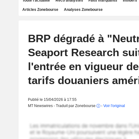
Toute l'actualité
Reco analystes
Faits marquants
Insiders
Articles Zonebourse
Analyses Zonebourse
BRP dégradé à "Neutr
Seaport Research sui
l'entrée en vigueur d
tarifs douaniers amér
Publié le 15/04/2026 à 17:55
MT Newswires - Traduit par Zonebourse
-
Voir l'original