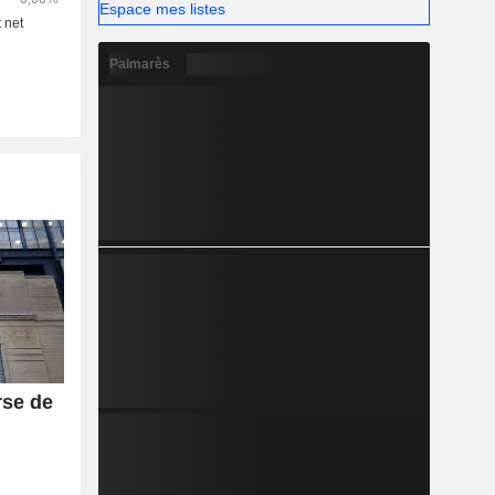
gammes de
Espace mes listes
Palmarès
rse de