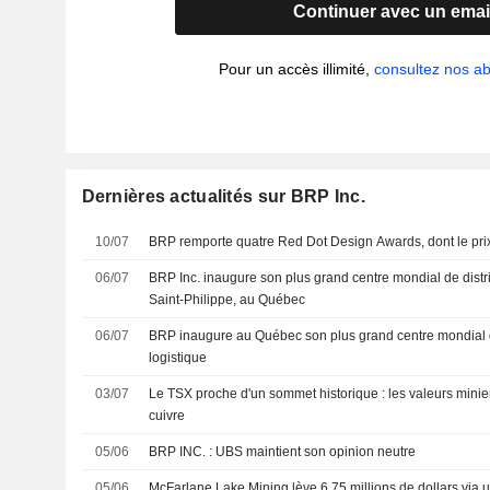
Continuer avec un emai
Pour un accès illimité,
consultez nos 
Dernières actualités sur BRP Inc.
10/07
BRP remporte quatre Red Dot Design Awards, dont le prix 
06/07
BRP Inc. inaugure son plus grand centre mondial de distri
Saint-Philippe, au Québec
06/07
BRP inaugure au Québec son plus grand centre mondial de
logistique
03/07
Le TSX proche d'un sommet historique : les valeurs miniere
cuivre
05/06
BRP INC. : UBS maintient son opinion neutre
05/06
McFarlane Lake Mining lève 6,75 millions de dollars via 