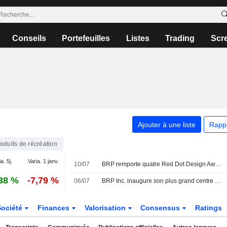
Conseils
Portefeuilles
Listes
Trading
Scr
Ajouter à une liste
Rapp
oduits de récréation
a. 5j.
Varia. 1 janv.
10/07
BRP remporte quatre Red Dot Design Awards, dont le prix " Best of the Best »
38 %
-7,79 %
06/07
BRP Inc. inaugure son plus grand centre mondial de distribution et de logistique à Saint-Philippe, au Québec
Société
Finances
Valorisation
Consensus
Ratings