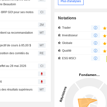
Plus d'analyses
erre Beaudoin
re BRP GO! pour ses motos
CI
Notations
ZM
Trader
intient sa recommandation
MT
Investisseur
Globale
ectif de cours à 85,00 $
MT
Qualité
osition des comités du
RE
ESG MSCI
effet au 28 mai 2026
CI
26
des résultats supérieurs
MT