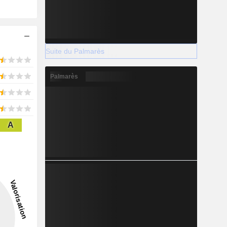
Suite du Palmarès
Palmarès
A