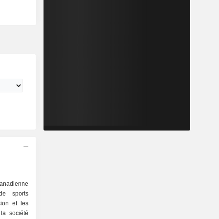
nadienne
de sports
ion et les
 la société