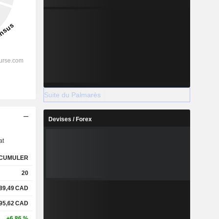
Suite du Palmarès
s
Devises / Forex
at
CUMULER
20
89,49
CAD
95,62
CAD
+6,86 %