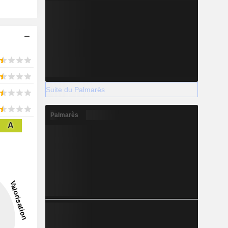
Suite du Palmarès
Palmarès
A