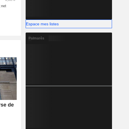
gammes de
Espace mes listes
Palmarès
rse de