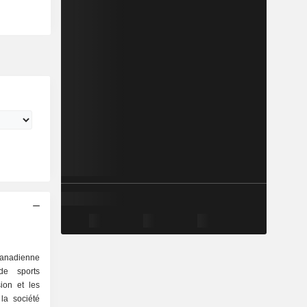
nadienne
de sports
ion et les
 la société