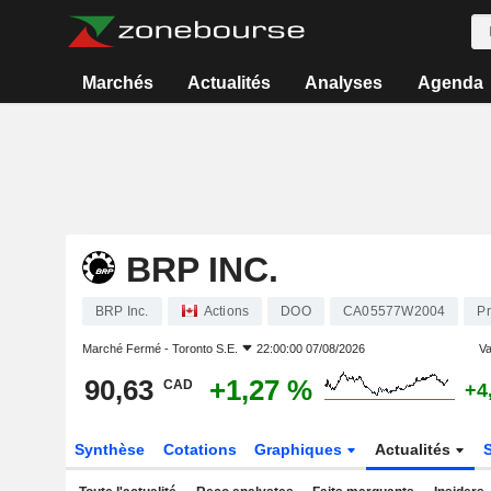
Marchés
Actualités
Analyses
Agenda
BRP INC.
BRP Inc.
Actions
DOO
CA05577W2004
Pr
Marché Fermé -
Toronto S.E.
22:00:00 07/08/2026
Va
90,63
+1,27 %
CAD
+4
Synthèse
Cotations
Graphiques
Actualités