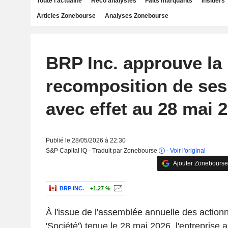
Toute l'actualité
Reco analystes
Faits marquants
Insiders
Articles Zonebourse
Analyses Zonebourse
BRP Inc. approuve la
recomposition de ses
avec effet au 28 mai 
Publié le 28/05/2026 à 22:30
S&P Capital IQ - Traduit par Zonebourse
-
Voir l'original
Ajouter Zonebourse
BRP INC.
+1,27 %
À l'issue de l'assemblée annuelle des actionn
'Société') tenue le 28 mai 2026, l'entreprise 