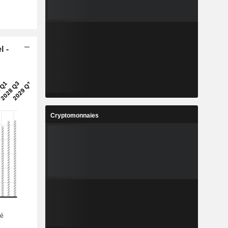
l -
Cryptomonnaies