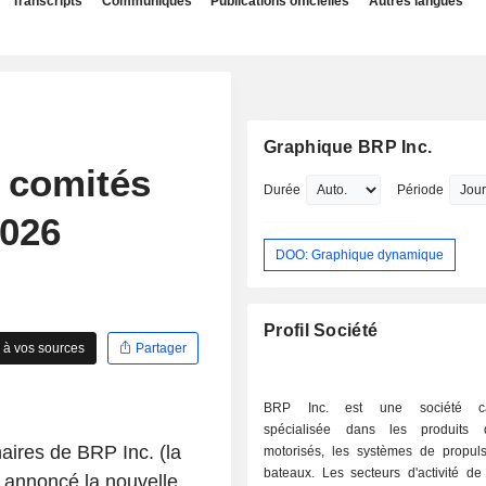
Transcripts
Communiqués
Publications officielles
Autres langues
Graphique BRP Inc.
 comités
Durée
Période
2026
DOO: Graphique dynamique
Profil Société
 à vos sources
Partager
BRP Inc. est une société ca
spécialisée dans les produits 
aires de BRP Inc. (la
motorisés, les systèmes de propuls
bateaux. Les secteurs d'activité de
a annoncé la nouvelle