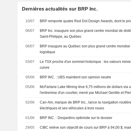
Dernières actualités sur BRP Inc.
10/07
BRP remporte quatre Red Dot Design Awards, dont le prix 
06/07
BRP Inc. inaugure son plus grand centre mondial de distri
Saint-Philippe, au Québec
06/07
BRP inaugure au Québec son plus grand centre mondial de
logistique
03/07
Le TSX proche d'un sommet historique : les valeurs miniere
cuivre
05/06
BRP INC. : UBS maintient son opinion neutre
05/06
McFarlane Lake Mining lève 6,75 millions de dollars via 
l'entremise d'un courtier, mené par Michael Gentile et Pi
02/06
Can-Am, marque de BRP Inc., lance la navigation routiè
électriques et ses véhicules à trois roues
01/06
BRP INC. : Desjardins optimiste sur le dossier
29/05
CIBC relève son objectif de cours sur BRP à 94,00 $, ma