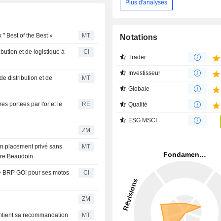
Plus d'analyses
" Best of the Best »
MT
Notations
bution et de logistique à
CI
Trader
Investisseur
 distribution et de
MT
Globale
s portees par l'or et le
RE
Qualité
ESG MSCI
ZM
un placement privé sans
MT
erre Beaudoin
re BRP GO! pour ses motos
CI
ZM
intient sa recommandation
MT