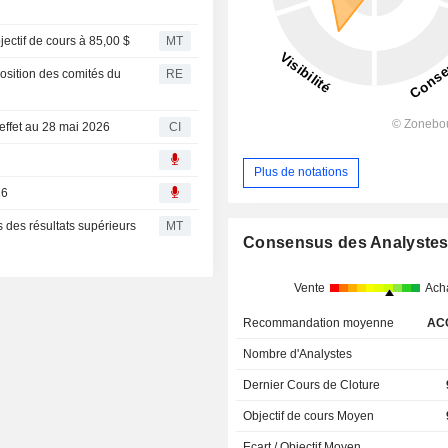
ectif de cours à 85,00 $
MT
osition des comités du
RE
effet au 28 mai 2026
CI
Plus de notations
26
des résultats supérieurs
MT
Consensus des Analyste
Vente
Ach
Recommandation moyenne
AC
Nombre d'Analystes
Dernier Cours de Cloture
Objectif de cours Moyen
Ecart / Objectif Moyen