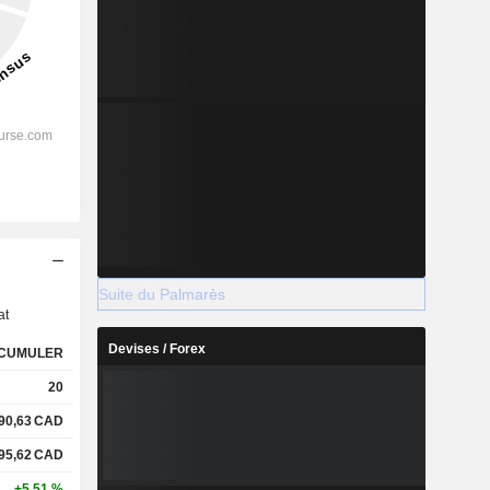
s
Suite du Palmarès
at
Devises / Forex
CUMULER
20
90,63
CAD
95,62
CAD
+5,51 %