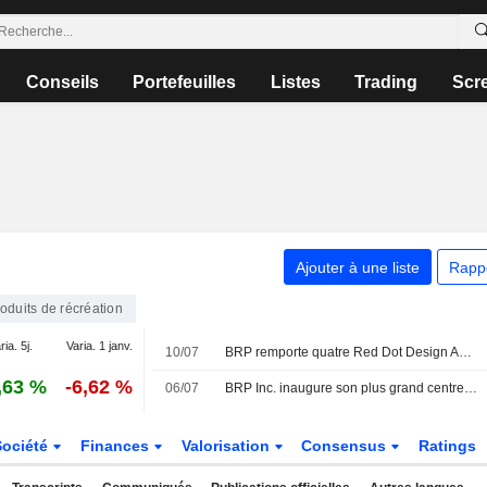
Conseils
Portefeuilles
Listes
Trading
Scr
Ajouter à une liste
Rapp
oduits de récréation
ria. 5j.
Varia. 1 janv.
10/07
BRP remporte quatre Red Dot Design Awards, dont le prix " Best of the Best »
,63 %
-6,62 %
06/07
BRP Inc. inaugure son plus grand centre mondial de distribution et de logistique à Saint-Philippe, au Québec
Société
Finances
Valorisation
Consensus
Ratings