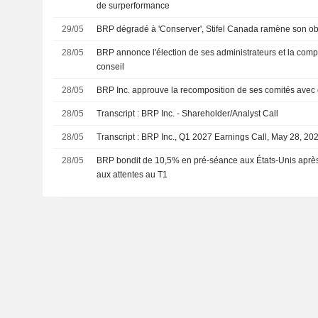
de surperformance
29/05
BRP dégradé à 'Conserver', Stifel Canada ramène son obj
28/05
BRP annonce l'élection de ses administrateurs et la comp
conseil
28/05
BRP Inc. approuve la recomposition de ses comités avec 
28/05
Transcript : BRP Inc. - Shareholder/Analyst Call
28/05
Transcript : BRP Inc., Q1 2027 Earnings Call, May 28, 20
28/05
BRP bondit de 10,5% en pré-séance aux États-Unis après 
aux attentes au T1