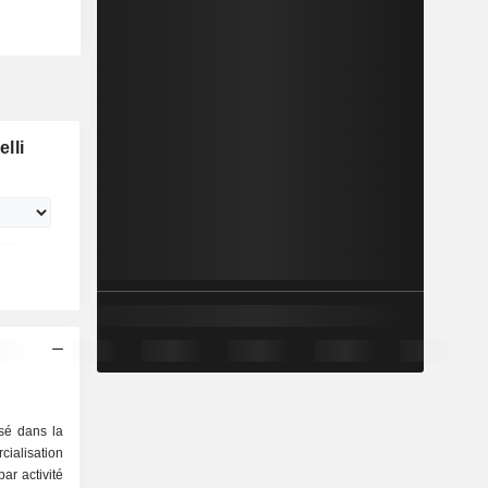
lli
isé dans la
cialisation
r activité