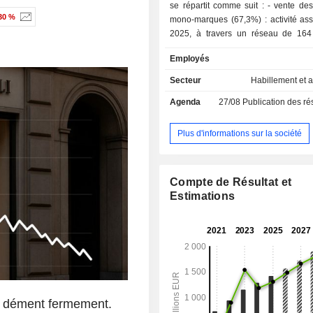
se répartit comme suit : - vente des magasins
30 %
mono-marques (67,3%) : activité ass
2025, à travers un réseau de 16
répartis entre magasins détenus en p
Employés
et magasins franchisés (28) ; - vente des
magasins multimarques (32,7%). La répartition
Secteur
Habillement et 
géographique du CA est la suivant
Agenda
27/08
Publication des résultat
(35,1%), Amérique (37%) et Asie (27,
Plus d'informations sur la société
Compte de Résultat et
Estimations
et dément fermement.