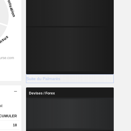
Suite du Palmarès
s
Devises / Forex
at
CUMULER
18