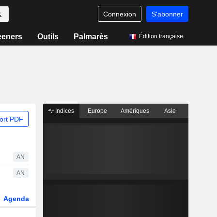
Connexion
S'abonner
eeners
Outils
Palmarès
Édition française
Indices
Europe
Amériques
Asie
ort PDF
AN
AN
Agenda
Secteur
Dérivés
Fonds et ETFs