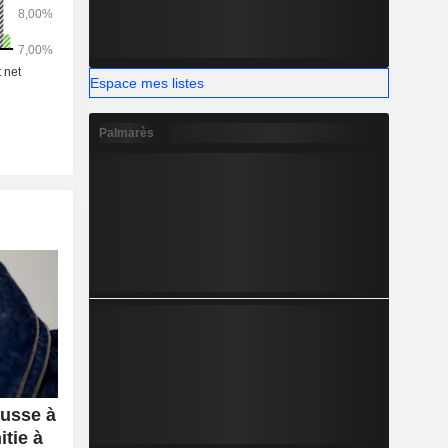
Espace mes listes
Palmarès
ausse à
itie à