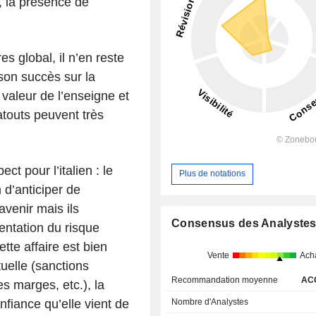
, la présence de
es global, il n’en reste
son succès sur la
a valeur de l’enseigne et
 atouts peuvent très
ct pour l’italien : le
Plus de notations
 d’anticiper de
venir mais ils
Consensus des Analyste
ntation du risque
ette affaire est bien
Vente
Ach
uelle (sanctions
Recommandation moyenne
AC
s marges, etc.), la
nfiance qu’elle vient de
Nombre d'Analystes