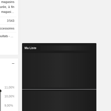
urée, à fin
4 magasins
ropre (136)
3 543
accessoires
e : Europe
s - Q2 2026
9%).
Ma Liste