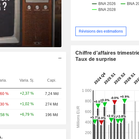
Révisions des estimations
Chiffre d'affaires trimestrie
Taux de surprise
aria.
Varia. 5j.
Capi.
+2,37 %
,60 %
7,24 Md
+1,02 %
,30 %
274 Md
+6,79 %
,58 %
196 Md
A.