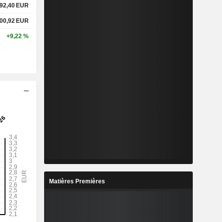
92,40
EUR
00,92
EUR
+9,22 %
Matières Premières