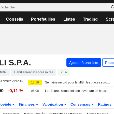
Conseils
Portefeuilles
Listes
Trading
Scr
 S.P.A.
Ajouter à une liste
Rapp
4699
Habillement et accessoires
PEA
s clôture
20:12:14
17:56
Semaine record pour le MIB ; les places européennes orientées à la hausse
90
-0,11 %
06/08
Les futures signalent une ouverture en hausse pour les Bourses européennes
Société
Finances
Valorisation
Consensus
Ratings