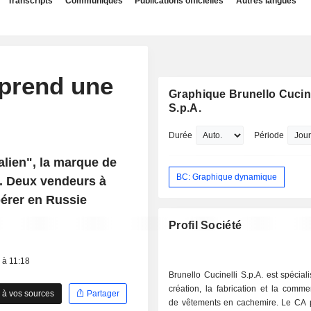
Transcripts
Communiqués
Publications officielles
Autres langues
 prend une
Graphique Brunello Cucine
S.p.A.
Durée
Période
lien", la marque de
BC: Graphique dynamique
s. Deux vendeurs à
pérer en Russie
Profil Société
 à 11:18
Brunello Cucinelli S.p.A. est spécial
création, la fabrication et la commer
 à vos sources
Partager
de vêtements en cachemire. Le CA pa