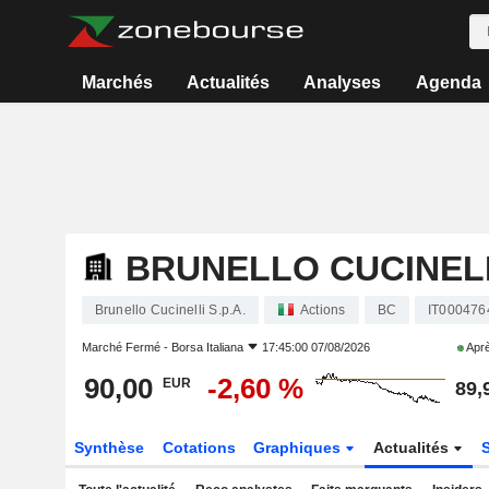
Marchés
Actualités
Analyses
Agenda
BRUNELLO CUCINELLI
Brunello Cucinelli S.p.A.
Actions
BC
IT000476
Marché Fermé -
Borsa Italiana
17:45:00 07/08/2026
Aprè
90,00
-2,60 %
EUR
89,
Synthèse
Cotations
Graphiques
Actualités