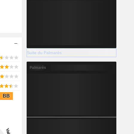
Suite du Palmarès
Palmarès
BB