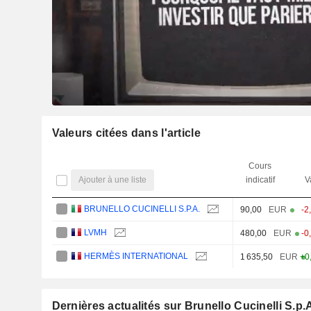
Valeurs citées dans l'article
Cours
Ajouter à une liste
indicatif
V
BRUNELLO CUCINELLI S.P.A.
90,00
EUR
-2
LVMH
480,00
EUR
-0
HERMÈS INTERNATIONAL
1 635,50
EUR
+0
Dernières actualités sur Brunello Cucinelli S.p.