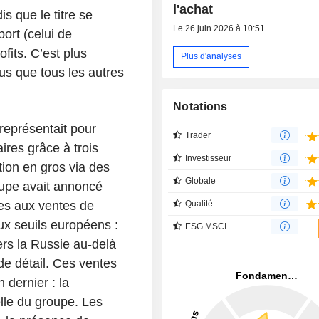
l'achat
is que le titre se
Le 26 juin 2026 à 10:51
ort (celui de
fits. C’est plus
Plus d'analyses
lus que tous les autres
Notations
représentait pour
Trader
aires grâce à trois
Investisseur
tion en gros via des
Globale
roupe avait annoncé
ées aux ventes de
Qualité
ux seuils européens :
ESG MSCI
ers la Russie au-delà
de détail. Ces ventes
 dernier : la
lle du groupe. Les