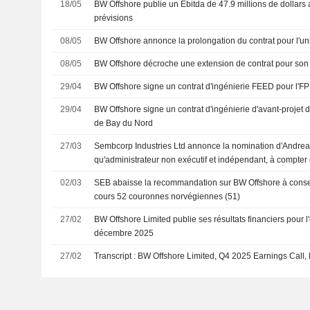
18/05
BW Offshore publie un Ebitda de 47.9 millions de dollars 
prévisions
08/05
BW Offshore annonce la prolongation du contrat pour l'un
08/05
BW Offshore décroche une extension de contrat pour son
29/04
BW Offshore signe un contrat d'ingénierie FEED pour l'
29/04
BW Offshore signe un contrat d'ingénierie d'avant-projet d
de Bay du Nord
27/03
Sembcorp Industries Ltd annonce la nomination d'Andre
qu'administrateur non exécutif et indépendant, à compte
02/03
SEB abaisse la recommandation sur BW Offshore à conserv
cours 52 couronnes norvégiennes (51)
27/02
BW Offshore Limited publie ses résultats financiers pour l'
décembre 2025
27/02
Transcript : BW Offshore Limited, Q4 2025 Earnings Call,