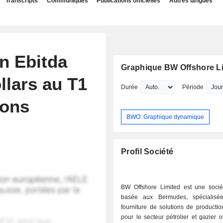
Transcripts
Communiqués
Publications officielles
Autres langues
n Ebitda
Graphique BW Offshore L
llars au T1
Durée
Période
ions
BWO: Graphique dynamique
Profil Société
BW Offshore Limited est une socié
basée aux Bermudes, spécialisé
fourniture de solutions de production
pour le secteur pétrolier et gazier o