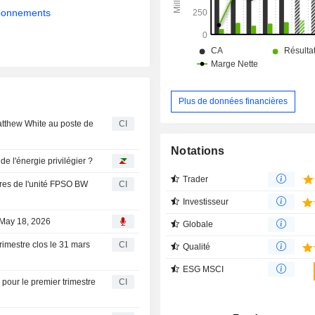
abonnements
Plus de données financières
tthew White au poste de
CI
Notations
e l'énergie privilégier ?
Trader
ires de l'unité FPSO BW
CI
Investisseur
 May 18, 2026
Globale
rimestre clos le 31 mars
CI
Qualité
ESG MSCI
our le premier trimestre
CI