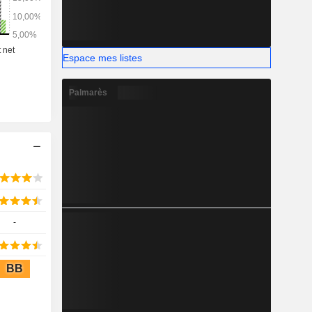
Espace mes listes
Palmarès
-
BB