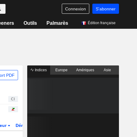
Connexion
S'abonner
eeners
Outils
Palmarès
Édition française
Indices
Europe
Amériques
Asie
ort PDF
CI
teur
Dérivés
Fonds et ETFs