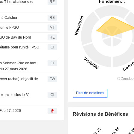
au T1 et abaisse ses
RE
ité Catcher
RE
 unité FPSO
MT
FPSO de Bay du Nord
RE
étaillé pour l'unité FPSO
CI
as Sohmen-Pao en tant
CI
r du 27 mars 2026
er (achat), objectif de
FW
Plus de notations
exercice clos le 31
CI
 Feb 27, 2026
Révisions de Bénéfices