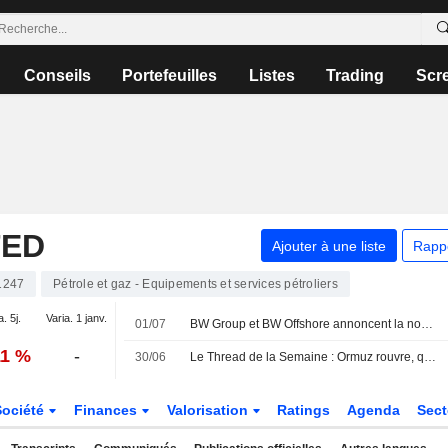
Conseils
Portefeuilles
Listes
Trading
Scr
TED
Ajouter à une liste
Rapp
1247
Pétrole et gaz - Equipements et services pétroliers
. 5j.
Varia. 1 janv.
01/07
BW Group et BW Offshore annoncent la nomination de Matthew White au poste de PDG de BW Elara
11 %
-
30/06
Le Thread de la Semaine : Ormuz rouvre, quelles valeurs de l'énergie privilégier ?
Société
Finances
Valorisation
Ratings
Agenda
Sec