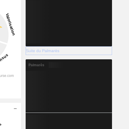
Suite du Palmarès
Palmarès