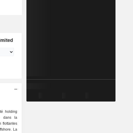
imited
té holding
e dans la
 flottantes
ffshore. La