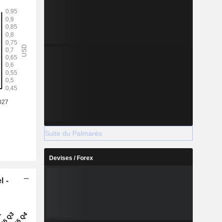
Suite du Palmarès
Devises / Forex
l -