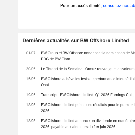
Pour un accès illimité,
consultez nos 
Dernières actualités sur BW Offshore Limited
01/07
BW Group et BW Offshore annoncent la nomination de Ma
PDG de BW Elara
30/06
Le Thread de la Semaine : Ormuz rouvre, quelles valeurs d
15/06
BW Offshore achève les tests de performance intermédia
Opal
19/05
Transcript : BW Offshore Limited, Q1 2026 Earnings Call,
18/05
BW Offshore Limited publie ses résultats pour le premier t
2026
18/05
BW Offshore Limited annonce un dividende en numéraire p
2026, payable aux alentours du 1er juin 2026