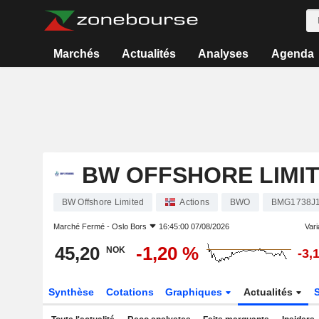
Marchés
Actualités
Analyses
Agenda
BW OFFSHORE LIMI
BW Offshore Limited
Actions
BWO
BMG1738J
Marché Fermé -
Oslo Bors
16:45:00 07/08/2026
Varia
45,20
-1,20 %
NOK
-3,
Synthèse
Cotations
Graphiques
Actualités