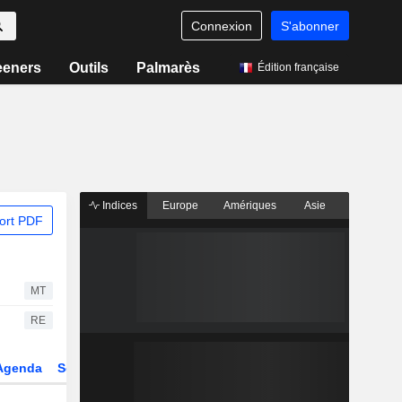
Connexion
S'abonner
eeners
Outils
Palmarès
Édition française
Indices
Europe
Amériques
Asie
ort PDF
MT
RE
Agenda
Secteur
Dérivés
Fonds et ETFs