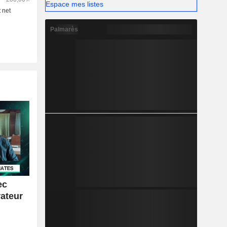
Espace mes listes
Palmarès
ec
rateur