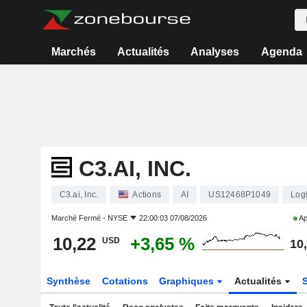
Marchés
Actualités
Analyses
Agenda
C3.AI, INC.
C3.ai, Inc.
Actions
AI
US12468P1049
Logi
Marché Fermé -
NYSE
22:00:03 07/08/2026
Ap
10,22
+3,65 %
USD
10
Synthèse
Cotations
Graphiques
Actualités