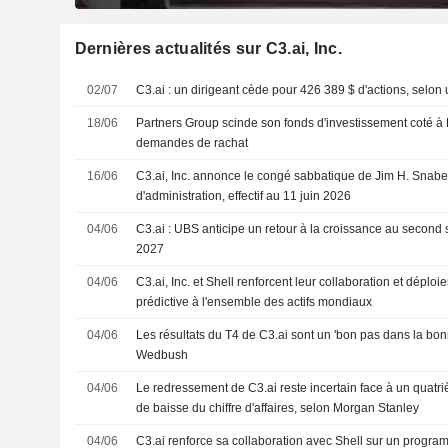
Dernières actualités sur C3.ai, Inc.
02/07
C3.ai : un dirigeant cède pour 426 389 $ d'actions, selo
18/06
Partners Group scinde son fonds d'investissement coté à L
demandes de rachat
16/06
C3.ai, Inc. annonce le congé sabbatique de Jim H. Snabe
d'administration, effectif au 11 juin 2026
04/06
C3.ai : UBS anticipe un retour à la croissance au second 
2027
04/06
C3.ai, Inc. et Shell renforcent leur collaboration et déploi
prédictive à l'ensemble des actifs mondiaux
04/06
Les résultats du T4 de C3.ai sont un 'bon pas dans la bonn
Wedbush
04/06
Le redressement de C3.ai reste incertain face à un quatri
de baisse du chiffre d'affaires, selon Morgan Stanley
04/06
C3.ai renforce sa collaboration avec Shell sur un prog