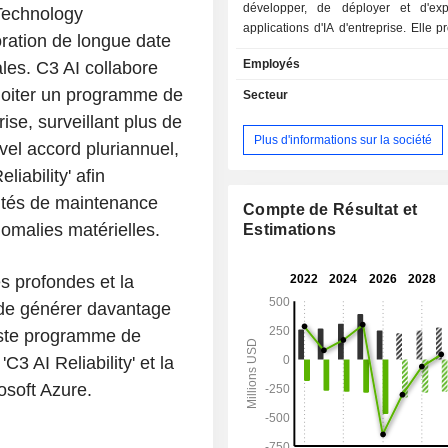
développer, de déployer et d'exp
 Technology
applications d'IA d'entreprise. Elle 
boration de longue date
solutions logicielles, qu'ell
Employés
les. C3 AI collabore
collectivement sous le nom de « logici
comprenant la plateforme C3 Agent
loiter un programme de
Secteur
applications C3 AI et C3 Generat
ise, surveillant plus de
plateforme C3 Agentic AI, sa tech
Plus d'informations sur la société
el accord pluriannuel,
base, est un environnement c
développement et d’exécution d’appl
iability' afin
bout en bout, conçu pour permettre à 
cités de maintenance
de concevoir, développer et dép
Compte de Résultat et
nomalies matérielles.
applications d’IA d’entreprise de tou
Estimations
applications C3 AI, construites à l
plateforme C3 AI, constituent un po
es profondes et la
d’applications d’IA d’entrepris
 de générer davantage
Software-as-a-Service (SaaS) prêtes 
extensibles, spécifiques à un secte
vaste programme de
application. Son IA générative 
3 AI Reliability' et la
l'utilité des grands modèles linguistiq
osoft Azure.
générative, de l'apprentissage par r
et du traitement du langage naturel.