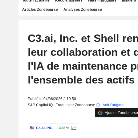
Toute l'actualité
Reco analystes
Faits marquants
Insiders
Articles Zonebourse
Analyses Zonebourse
C3.ai, Inc. et Shell re
leur collaboration et 
l'IA de maintenance p
l'ensemble des actif
Publié le 04/06/2026 à 19:50
S&P Capital IQ - Traduit par Zonebourse
-
Voir l'original
Ajouter Zonebourse
C3.AI, INC.
+3,65 %