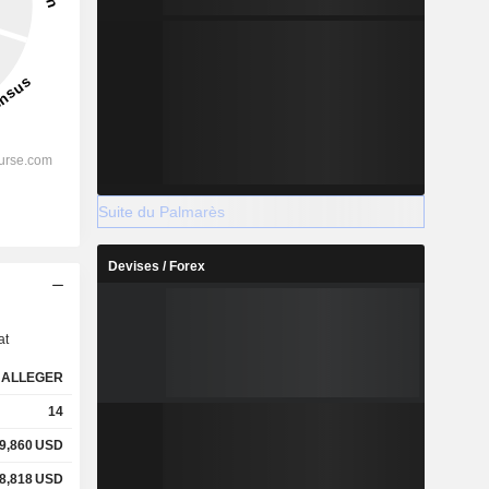
Suite du Palmarès
Devises / Forex
s
at
ALLEGER
14
9,860
USD
8,818
USD