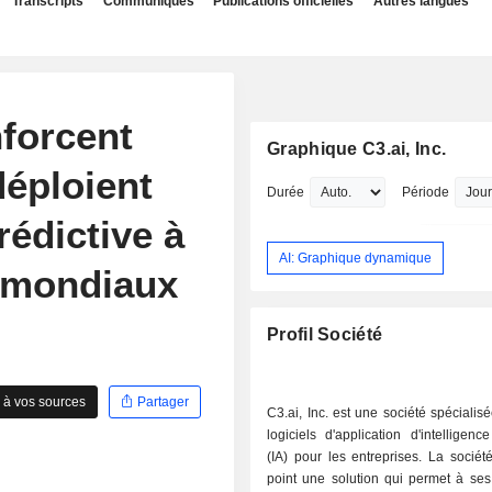
Transcripts
Communiqués
Publications officielles
Autres langues
nforcent
Graphique C3.ai, Inc.
déploient
Durée
Période
rédictive à
AI: Graphique dynamique
s mondiaux
Profil Société
 à vos sources
Partager
C3.ai, Inc. est une société spécialis
logiciels d'application d'intelligence 
(IA) pour les entreprises. La socié
point une solution qui permet à ses