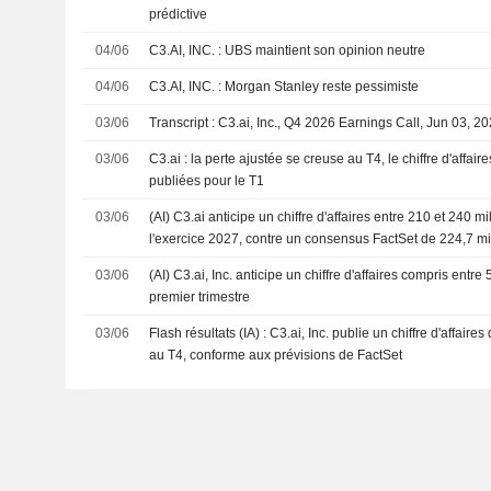
prédictive
04/06
C3.AI, INC. : UBS maintient son opinion neutre
04/06
C3.AI, INC. : Morgan Stanley reste pessimiste
03/06
Transcript : C3.ai, Inc., Q4 2026 Earnings Call, Jun 03, 2
03/06
C3.ai : la perte ajustée se creuse au T4, le chiffre d'affair
publiées pour le T1
03/06
(AI) C3.ai anticipe un chiffre d'affaires entre 210 et 240 mi
l'exercice 2027, contre un consensus FactSet de 224,7 mi
03/06
(AI) C3.ai, Inc. anticipe un chiffre d'affaires compris entr
premier trimestre
03/06
Flash résultats (IA) : C3.ai, Inc. publie un chiffre d'affaire
au T4, conforme aux prévisions de FactSet