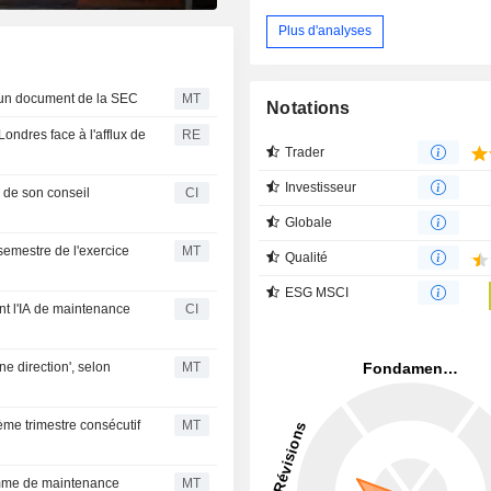
Plus d'analyses
n un document de la SEC
MT
Notations
ondres face à l'afflux de
RE
Trader
Investisseur
 de son conseil
CI
Globale
semestre de l'exercice
MT
Qualité
ESG MSCI
ent l'IA de maintenance
CI
e direction', selon
MT
ème trimestre consécutif
MT
ramme de maintenance
MT