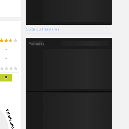
Suite du Palmarès
Palmarès
-
-
A