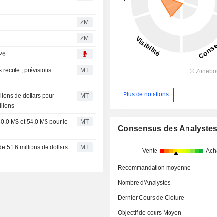
ZM
ZM
026
es recule ; prévisions
MT
Plus de notations
llions de dollars pour
MT
llions
e 50,0 M$ et 54,0 M$ pour le
MT
Consensus des Analyste
s de 51.6 millions de dollars
MT
Vente
Ach
Recommandation moyenne
Nombre d'Analystes
Dernier Cours de Cloture
Objectif de cours Moyen