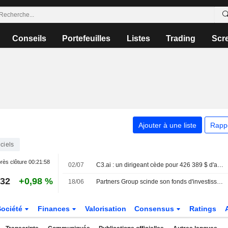
Conseils
Portefeuilles
Listes
Trading
Scr
Ajouter à une liste
Rapp
ciels
rès clôture
00:21:58
02/07
C3.ai : un dirigeant cède pour 426 389 $ d'actions, selon un document de la SEC
,32
+0,98 %
18/06
Partners Group scinde son fonds d'investissement coté à Londres face à l'afflux de demandes de rachat
Société
Finances
Valorisation
Consensus
Ratings