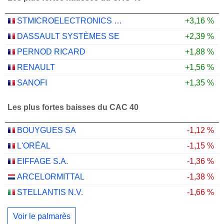
STMICROELECTRONICS N.V.
+3,16 %
DASSAULT SYSTÈMES SE
+2,39 %
PERNOD RICARD
+1,88 %
RENAULT
+1,56 %
SANOFI
+1,35 %
Les plus fortes baisses du CAC 40
BOUYGUES SA
-1,12 %
L'ORÉAL
-1,15 %
EIFFAGE S.A.
-1,36 %
ARCELORMITTAL
-1,38 %
STELLANTIS N.V.
-1,66 %
Voir le palmarès