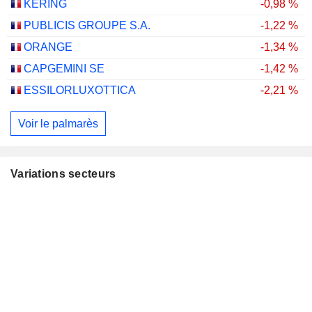
KERING
-0,98 %
PUBLICIS GROUPE S.A.
-1,22 %
ORANGE
-1,34 %
CAPGEMINI SE
-1,42 %
ESSILORLUXOTTICA
-2,21 %
Voir le palmarès
Variations secteurs