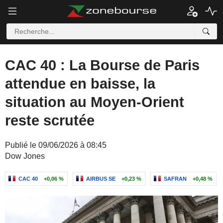
CAC 40 : La Bourse de Paris
attendue en baisse, la
situation au Moyen-Orient
reste scrutée
Publié le 09/06/2026 à 08:45
Dow Jones
CAC 40
+0,06 %
AIRBUS SE
+0,23 %
SAFRAN
+0,48 %