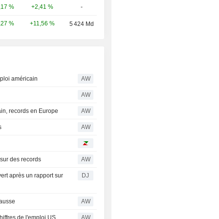
+2,41 %
-
,17 %
+11,56 %
,27 %
5 424 Md
ploi américain
AW
AW
in, records en Europe
AW
s
AW
 sur des records
AW
ert après un rapport sur
DJ
hausse
AW
iffres de l'emploi US
AW