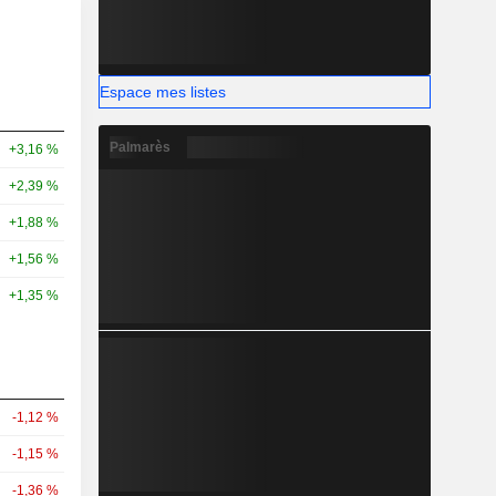
Espace mes listes
Palmarès
+3,16 %
+2,39 %
+1,88 %
+1,56 %
+1,35 %
-1,12 %
-1,15 %
-1,36 %