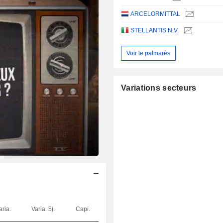
ARCELORMITTAL
STELLANTIS N.V.
Voir le palmarès
Variations secteurs
aria.
Varia. 5j.
Capi.