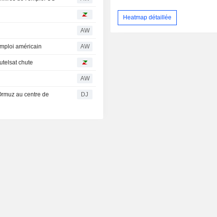
Heatmap détaillée
AW
emploi américain
AW
utelsat chute
AW
 Ormuz au centre de
DJ