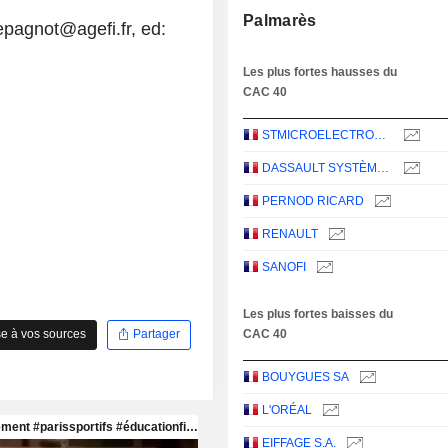
Palmarès
epagnot@agefi.fr, ed:
Les plus fortes hausses du
CAC 40
STMICROELECTRONICS N.V.
DASSAULT SYSTÈMES SE
PERNOD RICARD
RENAULT
SANOFI
Les plus fortes baisses du
CAC 40
e à vos sources
Partager
BOUYGUES SA
L'ORÉAL
EIFFAGE S.A.