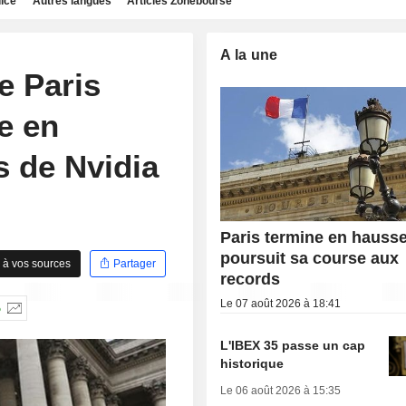
dice
Autres langues
Articles Zonebourse
A la une
e Paris
e en
s de Nvidia
Paris termine en hausse
poursuit sa course aux
 à vos sources
Partager
records
Le 07 août 2026 à 18:41
%
L'IBEX 35 passe un cap
historique
Le 06 août 2026 à 15:35