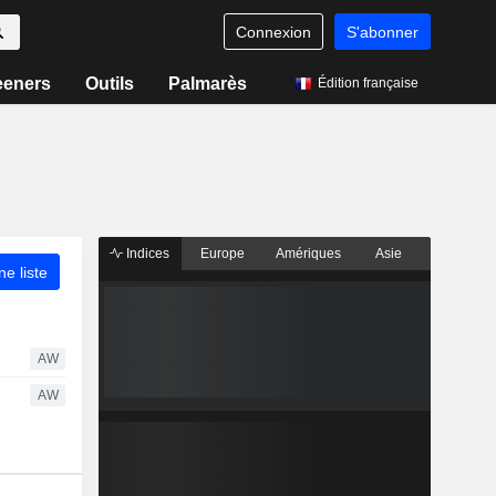
Connexion
S'abonner
eeners
Outils
Palmarès
Édition française
Indices
Europe
Amériques
Asie
ne liste
AW
AW