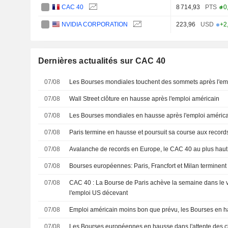
CAC 40
8 714,93
PTS
+0
NVIDIA CORPORATION
223,96
USD
+2
Dernières actualités sur CAC 40
07/08
Les Bourses mondiales touchent des sommets après l'em
07/08
Wall Street clôture en hausse après l'emploi américain
07/08
Les Bourses mondiales en hausse après l'emploi américa
07/08
Paris termine en hausse et poursuit sa course aux record
07/08
Avalanche de records en Europe, le CAC 40 au plus haut
07/08
Bourses européennes: Paris, Francfort et Milan terminent
07/08
CAC 40 : La Bourse de Paris achève la semaine dans le v
l'emploi US décevant
07/08
Emploi américain moins bon que prévu, les Bourses en 
07/08
Les Bourses européennes en hausse dans l'attente des ch