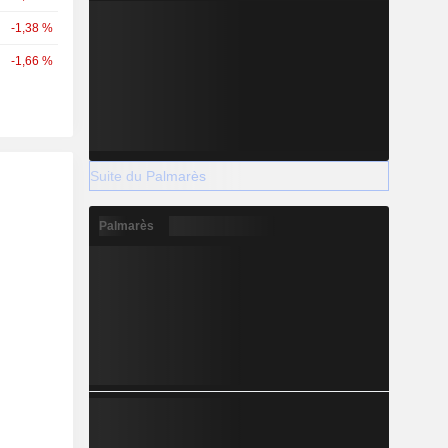
-1,38 %
-1,66 %
Suite du Palmarès
Palmarès