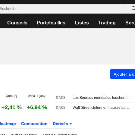
Conseils
Portefeuilles
Listes
Trading
Scr
Ajouter à u
Varia. 5j.
Varia. 1 janv.
07/08
Les Bourses mondiales touchent des sommets après l'emploi américain
+2,41 %
+6,94 %
07/08
Wall Street clôture en hausse après l'emploi américain
Heatmap
Composition
Dérivés