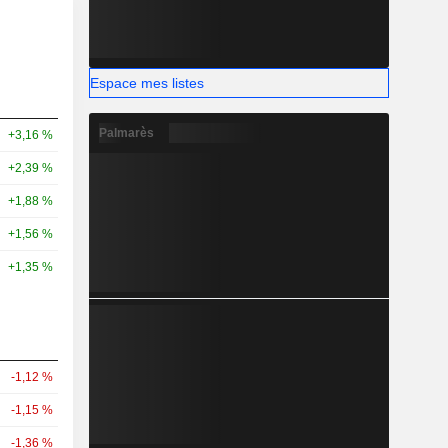
Espace mes listes
Palmarès
+3,16 %
+2,39 %
+1,88 %
+1,56 %
+1,35 %
-1,12 %
-1,15 %
-1,36 %