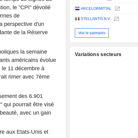
tion, le "CPI" dévoilé
ARCELORMITTAL
ermes de
STELLANTIS N.V.
a perspective d'un
dante de la Réserve
Voir le palmarès
boliques la semaine
Variations secteurs
rants américains évolue
t le 11 décembre à
rait rimer avec 7ème
ssement des 6.901
" qui pourrait être visé
 beauté, avec un gain
re aux Etats-Unis et