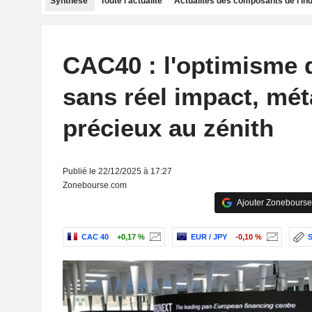
Synthèse
Toute l'actualité
Actualités des composants de l'in
CAC40 : l'optimisme 
sans réel impact, mé
précieux au zénith
Publié le 22/12/2025 à 17:27
Zonebourse.com
Ajouter Zonebourse
CAC 40
+0,17 %
EUR / JPY
-0,10 %
S