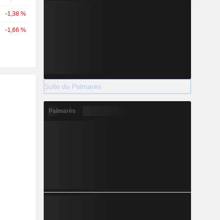
-1,38 %
-1,66 %
Suite du Palmarès
Palmarès