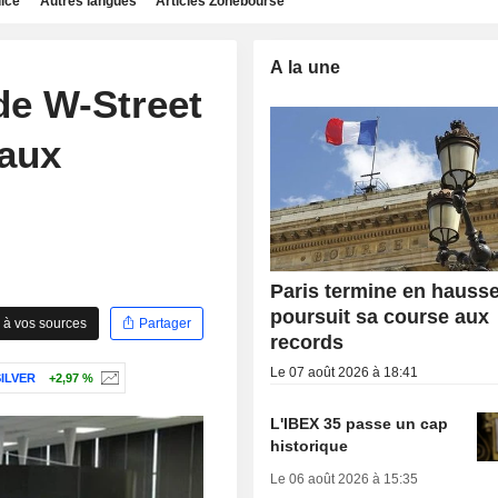
dice
Autres langues
Articles Zonebourse
A la une
de W-Street
taux
Paris termine en hausse
poursuit sa course aux
 à vos sources
Partager
records
Le 07 août 2026 à 18:41
ILVER
+2,97 %
L'IBEX 35 passe un cap
historique
Le 06 août 2026 à 15:35