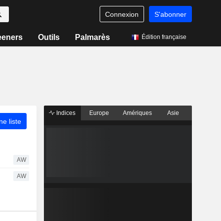
Connexion
S'abonner
eeners
Outils
Palmarès
Édition française
Indices
Europe
Amériques
Asie
ne liste
AW
AW