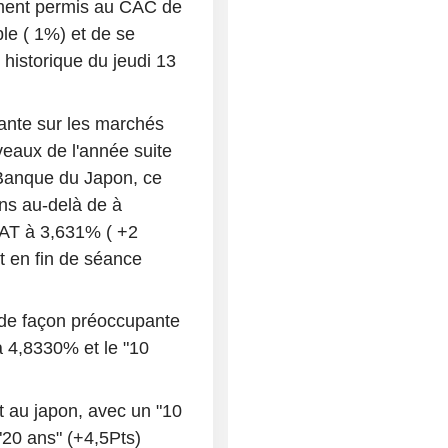
ement permis au CAC de
ble ( 1%) et de se
historique du jeudi 13
tante sur les marchés
iveaux de l'année suite
 Banque du Japon, ce
ns au-delà de à
OAT à 3,631% ( +2
nt en fin de séance
 de façon préoccupante
à 4,8330% et le "10
st au japon, avec un "10
"20 ans" (+4,5Pts)