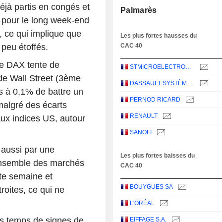
jà partis en congés et
Palmarès
 pour le long week-end
, ce qui implique que
Les plus fortes hausses du
CAC 40
 peu étoffés.
le DAX tente de
STMICROELECTRONICS N.V.
e de Wall Street (3ème
DASSAULT SYSTÈMES SE
 à 0,1% de battre un
PERNOD RICARD
 malgré des écarts
RENAULT
aux indices US, autour
SANOFI
 aussi par une
Les plus fortes baisses du
l'ensemble des marchés
CAC 40
tte semaine et
BOUYGUES SA
oites, ce qui ne
L'ORÉAL
rs temps de signes de
EIFFAGE S.A.