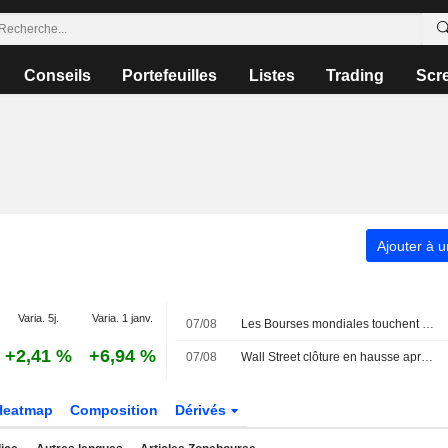
Conseils
Portefeuilles
Listes
Trading
Scr
Ajouter à u
Varia. 5j.
Varia. 1 janv.
07/08
Les Bourses mondiales touchent des sommets après l'emploi américain
+2,41 %
+6,94 %
07/08
Wall Street clôture en hausse après l'emploi américain
Heatmap
Composition
Dérivés