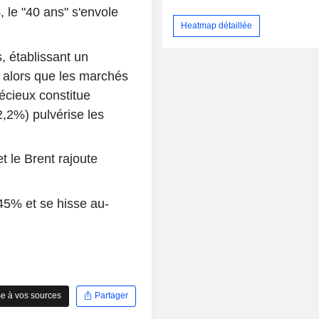
, le "40 ans" s'envole
Heatmap détaillée
, établissant un
e alors que les marchés
récieux constitue
2,2%) pulvérise les
t le Brent rajoute
45% et se hisse au-
e à vos sources
Partager