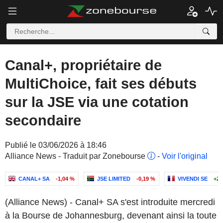
Canal+, propriétaire de
MultiChoice, fait ses débuts
sur la JSE via une cotation
secondaire
Publié le 03/06/2026 à 18:46
Alliance News - Traduit par Zonebourse
-
Voir l'original
CANAL+ SA
-1,04 %
JSE LIMITED
-0,19 %
VIVENDI SE
+2,
(Alliance News) - Canal+ SA s'est introduite mercredi
à la Bourse de Johannesburg, devenant ainsi la toute