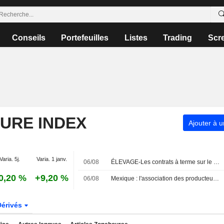
Conseils
Portefeuilles
Listes
Trading
Scr
TURE INDEX
Ajouter à u
Varia. 5j.
Varia. 1 janv.
06/08
ÉLEVAGE-Les contrats à terme sur le bétail à Chicago reculent dans le sillage de Wall Street
0,20 %
+9,20 %
06/08
Mexique : l'association des producteurs d'avocats estime que l'arrêt des inspections américaines ne devrait pas perturber l'offre
Dérivés