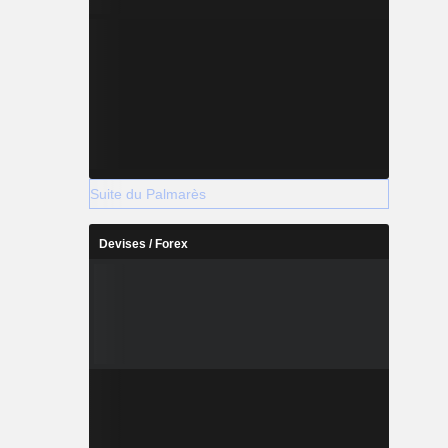
Suite du Palmarès
Devises / Forex