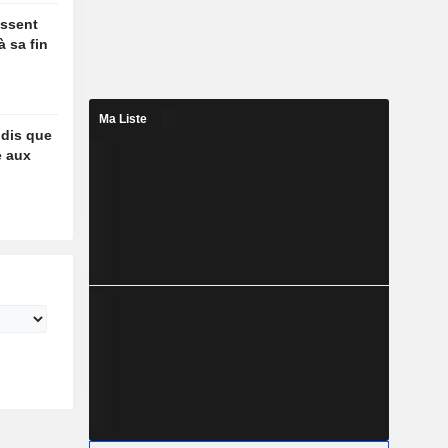
essent
à sa fin
Ma Liste
ndis que
e aux