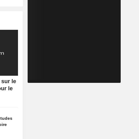
 sur le
ur le
titudes
oire