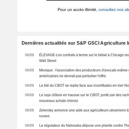
Pour un accès illimité,
consultez nos 
Dernières actualités sur S&P GSCI Agriculture 
06/08
ÉLEVAGE-Les contrats à terme sur le bétail à Chicago rec
Wall Street
06/08
Mexique : l'association des producteurs d'avocats estime 
américaines ne devrait pas perturber l'offre
06/08
Le blé du CBOT se replie face aux incertitudes en mer No
06/08
Le soja clôture en hausse sur le CBOT, porté par des rac
nouveaux achats chinois
06/08
Zelensky annonce une aide aux agriculteurs ukrainiens t
russes
06/08
Le régulateur du Nebraska dépose une plainte contre T