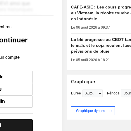
CAFÉ-ASIE : Les cours progr
au Vietnam, la récolte touche 
en Indonésie
membres
Le 06 août 2026 à 09:37
ontinuer
Le blé progresse au CBOT ta
le maïs et le soja reculent fac
prévisions de pluie
 un compte
Le 05 août 2026 à 18:21
le
Graphique
e
Durée
Période
dIn
: Graphique dynamique
l