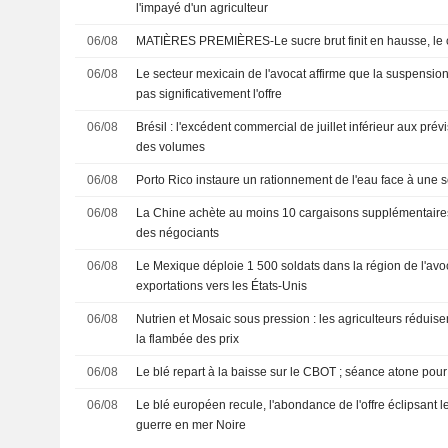
l'impayé d'un agriculteur
06/08
MATIÈRES PREMIÈRES-Le sucre brut finit en hausse, le c
06/08
Le secteur mexicain de l'avocat affirme que la suspension
pas significativement l'offre
06/08
Brésil : l'excédent commercial de juillet inférieur aux pré
des volumes
06/08
Porto Rico instaure un rationnement de l'eau face à une 
06/08
La Chine achète au moins 10 cargaisons supplémentaires
des négociants
06/08
Le Mexique déploie 1 500 soldats dans la région de l'avoc
exportations vers les États-Unis
06/08
Nutrien et Mosaic sous pression : les agriculteurs réduise
la flambée des prix
06/08
Le blé repart à la baisse sur le CBOT ; séance atone pour 
06/08
Le blé européen recule, l'abondance de l'offre éclipsant le
guerre en mer Noire