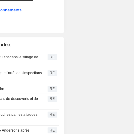
abonnements
Index
ulent dans le sillage de
RE
que l'arrêt des inspections
RE
ire
RE
hats de découverts et de
RE
ouchés par les attaques
RE
he Andersons après
RE