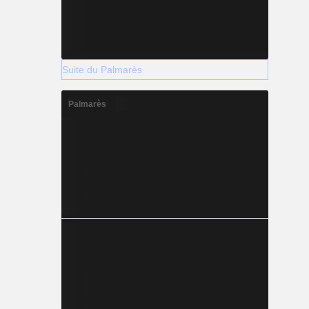
Suite du Palmarès
Palmarès