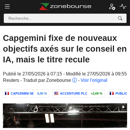
Capgemini fixe de nouveaux
objectifs axés sur le conseil en
IA, mais le titre recule
Publié le 27/05/2026 à 07:15 - Modifié le 27/05/2026 à 09:55
Reuters - Traduit par Zonebourse
-
Voir l'original
CAPGEMINI SE
0,00 %
ACCENTURE PLC
+2,69 %
PUBLICI