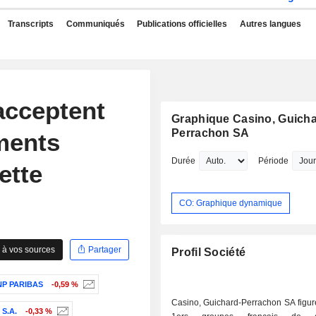
Transcripts
Communiqués
Publications officielles
Autres langues
acceptent
Graphique Casino, Guicha
Perrachon SA
ments
Durée
Période
ette
CO: Graphique dynamique
 à vos sources
Partager
Profil Société
P PARIBAS
-0,59 %
Casino, Guichard-Perrachon SA figur
S.A.
-0,33 %