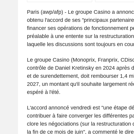
Paris (awp/afp) - Le groupe Casino a annonc
obtenu l'accord de ses "principaux partenair
financer ses opérations de fonctionnement p
préalable à une entente sur la restructuration
laquelle les discussions sont toujours en cou
Le groupe Casino (Monoprix, Franprix, CDisco
contrôle de Daniel Kretinsky en 2024 après 
et de surendettement, doit rembourser 1,4 mi
2027, un montant qu'il souhaite largement ré
espéré à l'été.
L'accord annoncé vendredi est "une étape dé
contribuer à faire converger les différentes p
clore les négociations (sur la restructuration 
la fin de ce mois de juin", a commenté le dir