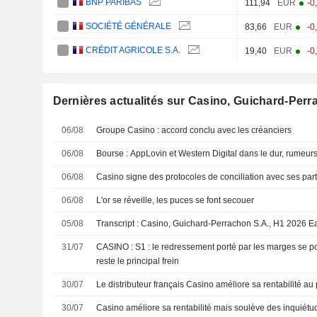
BNP PARIBAS
111,94
EUR
-0
SOCIÉTÉ GÉNÉRALE
83,66
EUR
-0
CRÉDIT AGRICOLE S.A.
19,40
EUR
-0
Dernières actualités sur Casino, Guichard-Per
06/08
Groupe Casino : accord conclu avec les créanciers
06/08
Bourse : AppLovin et Western Digital dans le dur, rumeur
06/08
Casino signe des protocoles de conciliation avec ses par
06/08
L'or se réveille, les puces se font secouer
05/08
Transcript : Casino, Guichard-Perrachon S.A., H1 2026 Ea
31/07
CASINO : S1 : le redressement porté par les marges se poursuit ; la restructuration
reste le principal frein
30/07
Le distributeur français Casino améliore sa rentabilité a
30/07
Casino améliore sa rentabilité mais soulève des inquiétud