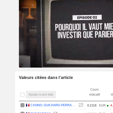
Valeurs citées dans l'article
Cours
Ajouter à une liste
indicatif
V
CASINO, GUICHARD-PERRACHON SA
0,2116
EUR
-4