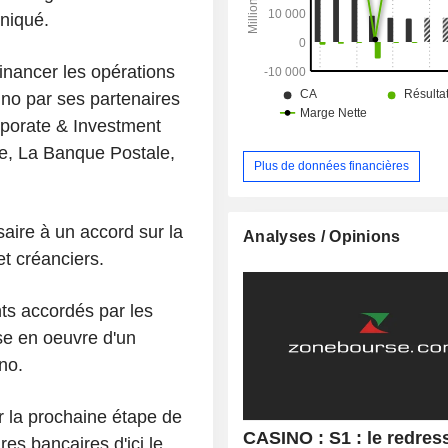
niqué.
inancer les opérations
no par ses partenaires
rporate & Investment
e, La Banque Postale,
Plus de données financières
saire à un accord sur la
Analyses / Opinions
et créanciers.
ts accordés par les
se en oeuvre d'un
no.
ir la prochaine étape de
CASINO : S1 : le redre
es bancaires d'ici le