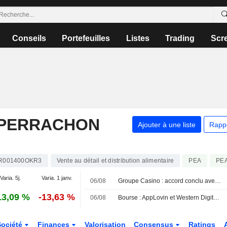
Conseils
Portefeuilles
Listes
Trading
Scr
-PERRACHON
Ajouter à une liste
Rapp
R001400OKR3
Vente au détail et distribution alimentaire
PEA
PE
Varia. 5j.
Varia. 1 janv.
06/08
Groupe Casino : accord conclu avec les créanciers
13,09 %
-13,63 %
06/08
Bourse : AppLovin et Western Digital dans le dur, rumeurs sur Vusion
Société
Finances
Valorisation
Consensus
Ratings