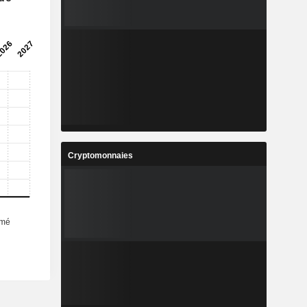
Cryptomonnaies