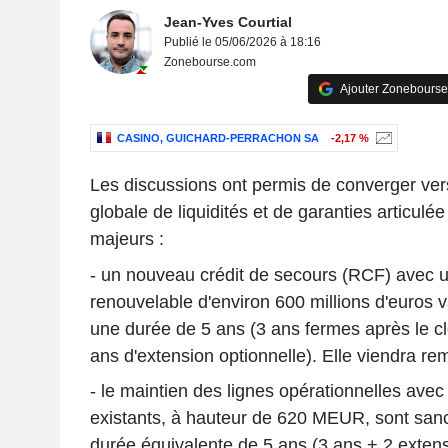
Jean-Yves Courtial
Publié le 05/06/2026 à 18:16
Zonebourse.com
Ajouter Zonebourse
CASINO, GUICHARD-PERRACHON SA
-2,17 %
Les discussions ont permis de converger ve
globale de liquidités et de garanties articulée 
majeurs :
- un nouveau crédit de secours (RCF) avec un
renouvelable d'environ 600 millions d'euros 
une durée de 5 ans (3 ans fermes après le cl
ans d'extension optionnelle). Elle viendra re
- le maintien des lignes opérationnelles ave
existants, à hauteur de 620 MEUR, sont san
durée équivalente de 5 ans (3 ans + 2 extens