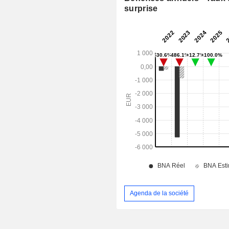
surprise
Agenda de la société