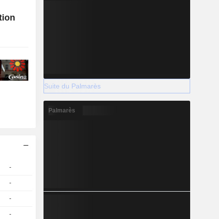
tion
Suite du Palmarès
Palmarès
-
-
-
-