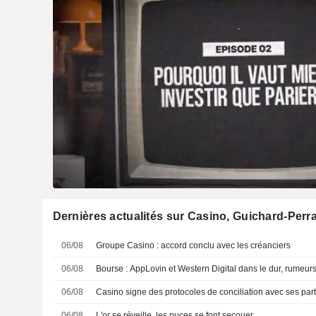
Dernières actualités sur Casino, Guichard-Per
06/08
Groupe Casino : accord conclu avec les créanciers
06/08
Bourse : AppLovin et Western Digital dans le dur, rumeur
06/08
Casino signe des protocoles de conciliation avec ses par
06/08
L'or se réveille, les puces se font secouer