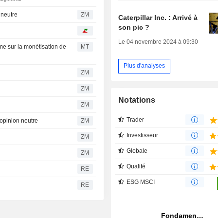
ion neutre
ZM
Caterpillar Inc. : Arrivé à
son pic ?
Le 04 novembre 2024 à 09:30
me sur la monétisation de
MT
Plus d'analyses
ZM
ZM
Notations
ZM
Trader
t son opinion neutre
ZM
Investisseur
ZM
Globale
ZM
Qualité
RE
ESG MSCI
RE