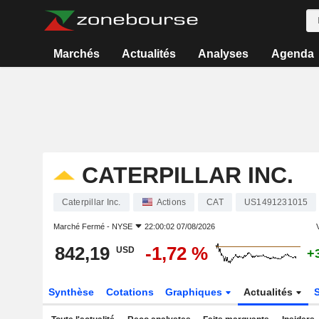
Marchés
Actualités
Analyses
Agenda
CATERPILLAR INC.
Caterpillar Inc.
Actions
CAT
US1491231015
Marché Fermé -
NYSE
22:00:02 07/08/2026
V
842,19
-1,72 %
USD
+
Synthèse
Cotations
Graphiques
Actualités