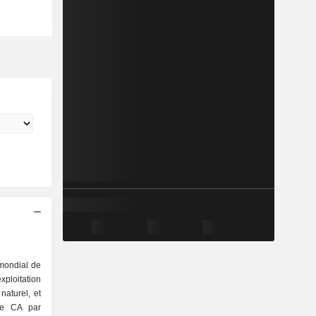
 mondial de
ploitation
naturel, et
 Le CA par