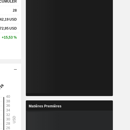
CUMULER
28
42,19
USD
72,95
USD
+15,53 %
Matières Premières