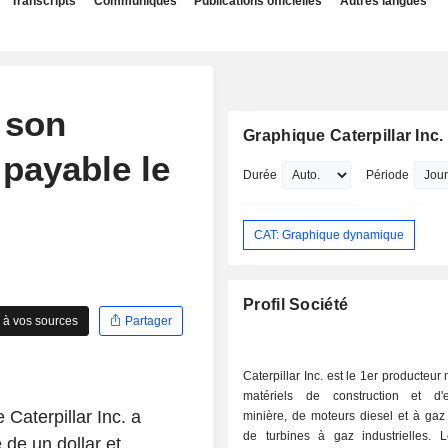
Transcripts
Communiqués
Publications officielles
Autres langues
e son
Graphique Caterpillar Inc.
 payable le
Durée
Période
CAT: Graphique dynamique
Profil Société
 à vos sources
Partager
Caterpillar Inc. est le 1er producteur
matériels de construction et d'ex
 Caterpillar Inc. a
minière, de moteurs diesel et à gaz 
de turbines à gaz industrielles.
 de un dollar et