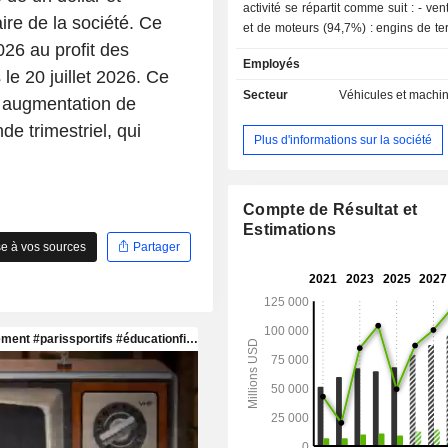
activité se répartit comme suit : - vente d'engins
aire de la société. Ce
et de moteurs (94,7%) : engins de t
26 au profit des
et de construction (pelleteuses, é
Employés
bulldozers, etc.), tracteurs agricoles et
 le 20 juillet 2026. Ce
moteurs et turbines (destinés aux po
Secteur
Véhicules et machi
e augmentation de
aux bateaux, aux machines industrie
e trimestriel, qui
centrales électriques), systèmes de
Plus d'informations sur la société
roulement, circuits et composants hy
etc. ; - prestations de services financiers (5,3%).
La répartition géographique du 
suivante : Amérique du Nord (54,2%
Compte de Résultat et
Afrique-Moyen-Orient (18,9%), Asie
Estimations
e à vos sources
Partager
(16,6%) et Amérique latine (10,3%).