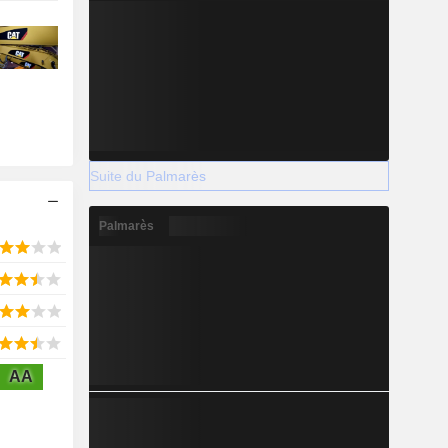
Suite du Palmarès
Palmarès
AA