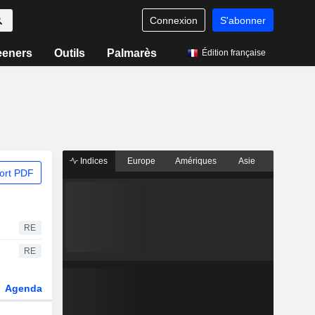
Connexion
S'abonner
eeners
Outils
Palmarès
Édition française
Indices
Europe
Amériques
Asie
ort PDF
RE
RE
Agenda
Secteur
Dérivés
Fonds et ETFs