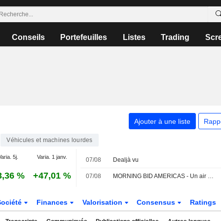
Conseils
Portefeuilles
Listes
Trading
Scr
Ajouter à une liste
Rapp
Véhicules et machines lourdes
aria. 5j.
Varia. 1 janv.
07/08
Dealjà vu
3,36 %
+47,01 %
07/08
MORNING BID AMERICAS - Un air de déjà-vu
Société
Finances
Valorisation
Consensus
Ratings