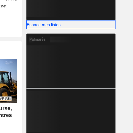
Espace mes listes
Palmarès
urse,
ntres