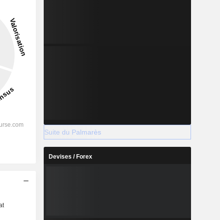
Suite du Palmarès
Devises / Forex
s
at