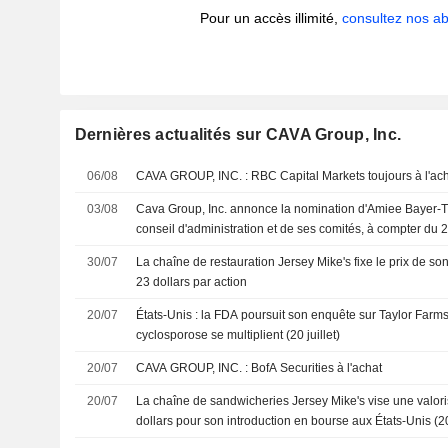
Pour un accès illimité,
consultez nos 
Dernières actualités sur CAVA Group, Inc.
06/08
CAVA GROUP, INC. : RBC Capital Markets toujours à l'a
03/08
Cava Group, Inc. annonce la nomination d'Amiee Bayer-
conseil d'administration et de ses comités, à compter du 2
30/07
La chaîne de restauration Jersey Mike's fixe le prix de so
23 dollars par action
20/07
États-Unis : la FDA poursuit son enquête sur Taylor Farms
cyclosporose se multiplient (20 juillet)
20/07
CAVA GROUP, INC. : BofA Securities à l'achat
20/07
La chaîne de sandwicheries Jersey Mike's vise une valoris
dollars pour son introduction en bourse aux États-Unis (20 