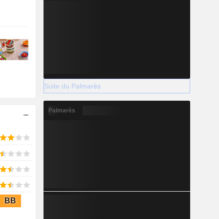
Suite du Palmarès
Palmarès
BB