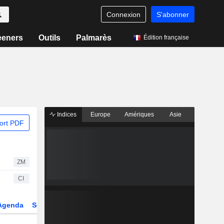
Connexion
S'abonner
eeners
Outils
Palmarès
Édition française
Indices
Europe
Amériques
Asie
ort PDF
ZM
CI
Agenda
Secteur
Dérivés