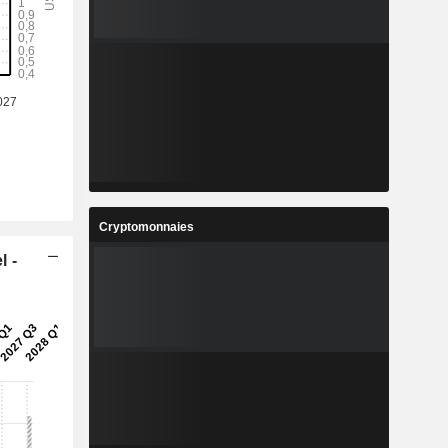
Cryptomonnaies
l -