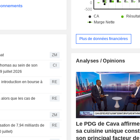
l’autre en Virginie. La société com
abonnements
459 restaurants CAVA de type fa
répartis dans 29 États.
Plus de données financières
chat
ZM
Analyses / Opinions
Thomas au sein de son
CI
9 juillet 2026
n introduction en bourse à
RE
 alors que les cas de
RE
ZM
Le PDG de Cava affirme
ation de 7,94 milliards de
RE
sa cuisine unique const
juillet)
son principal facteur de