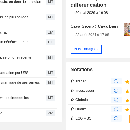
mestre en demi-teinte selon
MT
différenciation
Le 26 mai 2026 à 16:08
rs les plus solides
MT
Cava Group : Cava Bien
 achat
ZM
Le 23 août 2024 à 17:08
 un bénéfice annuel
RE
Plus d'analyses
s, selon une récente
MT
Notations
mandation par UBS
MT
Trader
 dynamique de ses ventes,
MT
Investisseur
va soutiennent les
MT
Globale
Qualité
sse
ZM
ESG MSCI