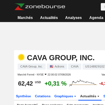
Marchés
Actualités
Analyses
Agenda
CAVA GROUP, INC.
CAVA Group, Inc.
Actions
CAVA
US148929102
Marché Fermé -
NYSE
22:00:02 07/08/2026
Var
62,42
+0,31 %
USD
-4
Synthèse
Cotations
Graphiques
Actualités