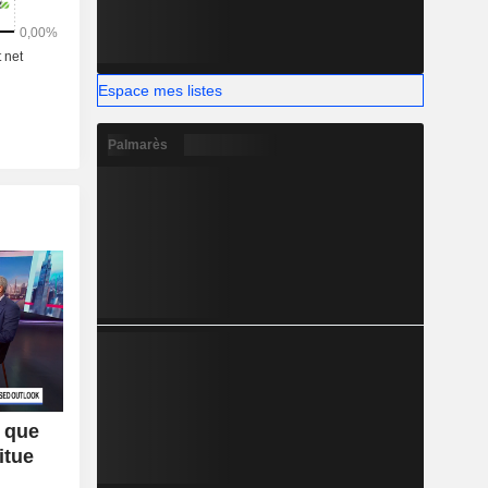
pte plus de
st-casual
Espace mes listes
Palmarès
 que
itue