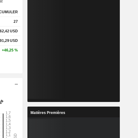
at
CUMULER
27
62,42
USD
91,29
USD
+46,25 %
Matières Premières