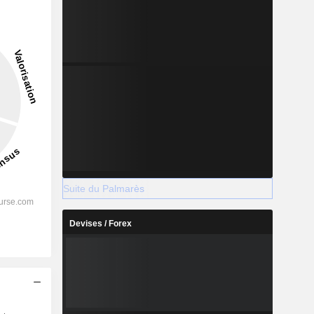
Suite du Palmarès
Devises / Forex
s