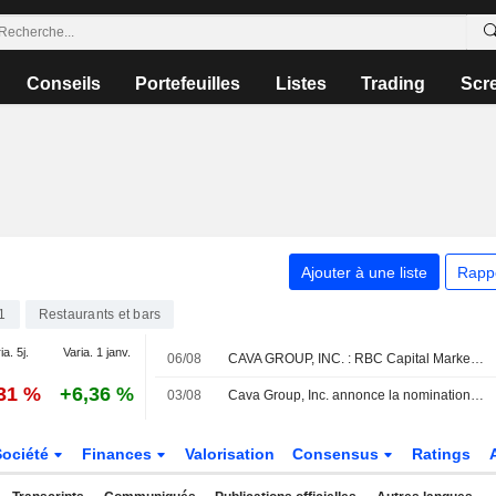
Conseils
Portefeuilles
Listes
Trading
Scr
Ajouter à une liste
Rapp
1
Restaurants et bars
ia. 5j.
Varia. 1 janv.
06/08
CAVA GROUP, INC. : RBC Capital Markets toujours à l'achat
,31 %
+6,36 %
03/08
Cava Group, Inc. annonce la nomination d'Amiee Bayer-Thomas au sein de son conseil d'administration et de ses comités, à compter du 29 juillet 2026
Société
Finances
Valorisation
Consensus
Ratings