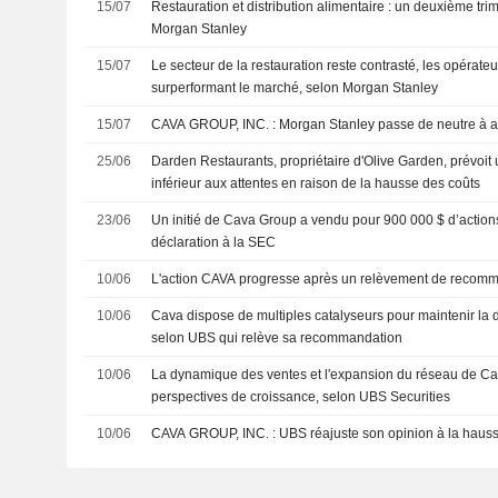
15/07
Restauration et distribution alimentaire : un deuxième tri
Morgan Stanley
15/07
Le secteur de la restauration reste contrasté, les opérateu
surperformant le marché, selon Morgan Stanley
15/07
CAVA GROUP, INC. : Morgan Stanley passe de neutre à
25/06
Darden Restaurants, propriétaire d'Olive Garden, prévoit
inférieur aux attentes en raison de la hausse des coûts
23/06
Un initié de Cava Group a vendu pour 900 000 $ d’action
déclaration à la SEC
10/06
L'action CAVA progresse après un relèvement de recom
10/06
Cava dispose de multiples catalyseurs pour maintenir la
selon UBS qui relève sa recommandation
10/06
La dynamique des ventes et l'expansion du réseau de Ca
perspectives de croissance, selon UBS Securities
10/06
CAVA GROUP, INC. : UBS réajuste son opinion à la hau