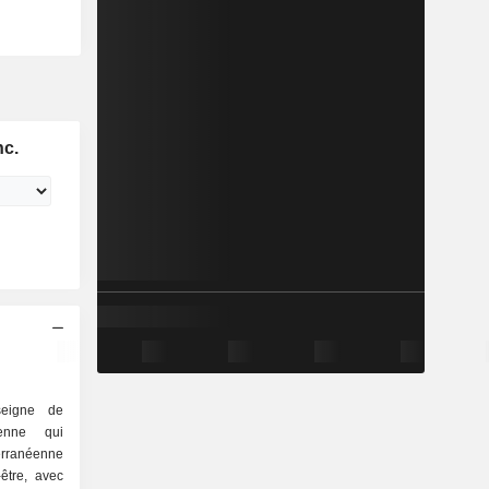
nc.
eigne de
éenne qui
terranéenne
-être, avec