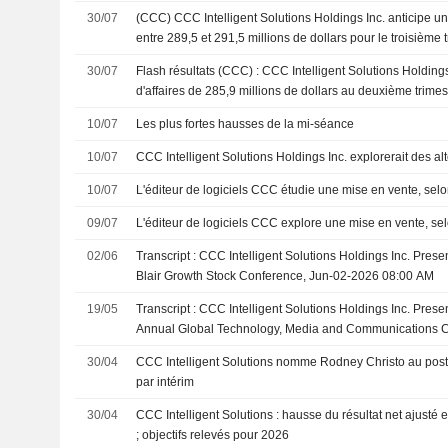
30/07
(CCC) CCC Intelligent Solutions Holdings Inc. anticipe un 
entre 289,5 et 291,5 millions de dollars pour le troisième 
30/07
Flash résultats (CCC) : CCC Intelligent Solutions Holdings 
d'affaires de 285,9 millions de dollars au deuxième trimes
de dollars attendus par le consensus FactSet
10/07
Les plus fortes hausses de la mi-séance
10/07
CCC Intelligent Solutions Holdings Inc. explorerait des al
10/07
L'éditeur de logiciels CCC étudie une mise en vente, sel
09/07
L'éditeur de logiciels CCC explore une mise en vente, se
02/06
Transcript : CCC Intelligent Solutions Holdings Inc. Prese
Blair Growth Stock Conference, Jun-02-2026 08:00 AM
19/05
Transcript : CCC Intelligent Solutions Holdings Inc. Prese
Annual Global Technology, Media and Communications 
04:15 PM
30/04
CCC Intelligent Solutions nomme Rodney Christo au poste
par intérim
30/04
CCC Intelligent Solutions : hausse du résultat net ajusté et
; objectifs relevés pour 2026