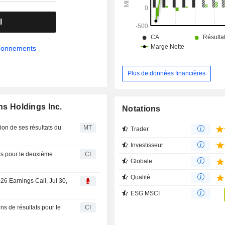
automobiles. La société fournit éga
logiciels de gestion des sinistres 
l
assureurs automobiles en Chine.
abonnements
Plus de données financières
ns Holdings Inc.
Notations
tion de ses résultats du
MT
Trader
Investisseur
ats pour le deuxième
CI
Globale
Qualité
026 Earnings Call, Jul 30,
ESG MSCI
ns de résultats pour le
CI