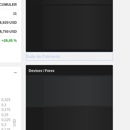
CUMULER
11
6,920
USD
8,750
USD
+26,45 %
Suite du Palmarès
Devises / Forex