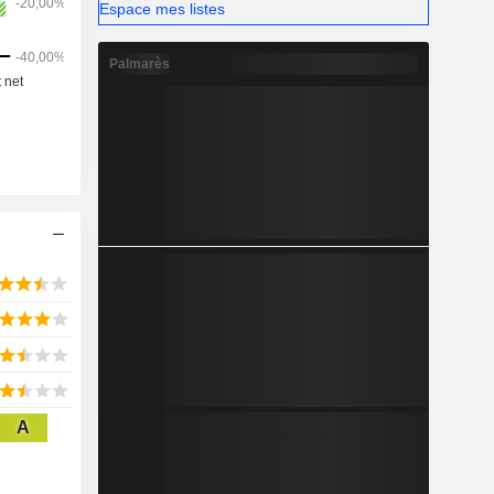
Espace mes listes
lement des
à certains
Palmarès
A