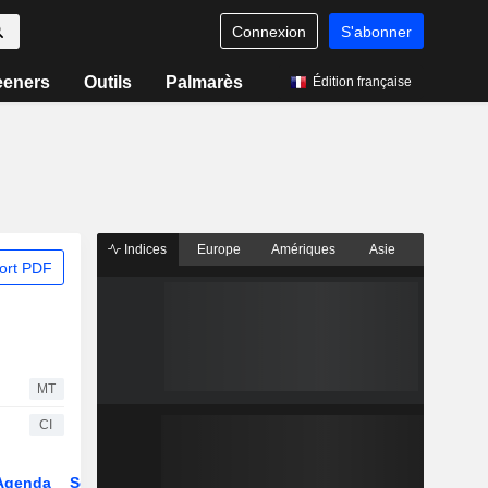
Connexion
S'abonner
eeners
Outils
Palmarès
Édition française
Indices
Europe
Amériques
Asie
ort PDF
MT
CI
Agenda
Secteur
Dérivés
Fonds et ETFs