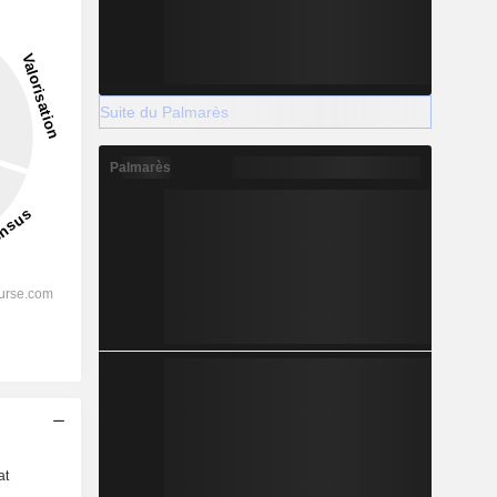
Suite du Palmarès
Palmarès
s
at