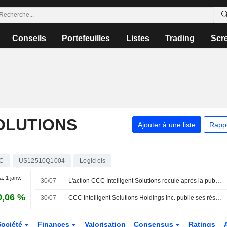
Conseils
Portefeuilles
Listes
Trading
Scr
OLUTIONS
Ajouter à une liste
Rapp
C
US12510Q1004
Logiciels
a. 1 janv.
30/07
L'action CCC Intelligent Solutions recule après la publication de ses résultats du deuxième trimestre
0,06 %
30/07
CCC Intelligent Solutions Holdings Inc. publie ses résultats pour le deuxième trimestre et le premier semestre clos le 30 juin 2026
Société
Finances
Valorisation
Consensus
Ratings