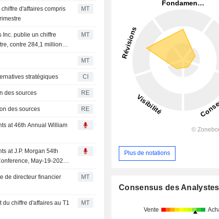
chiffre d'affaires compris
MT
trimestre
Inc. publie un chiffre
MT
tre, contre 284,1 millions
MT
ternatives stratégiques
CI
on des sources
RE
lon des sources
RE
nts at 46th Annual William
nts at J.P. Morgan 54th
Plus de notations
Conference, May-19-2026
 de directeur financier
MT
Consensus des Analyste
 du chiffre d'affaires au T1
MT
Vente
Ach