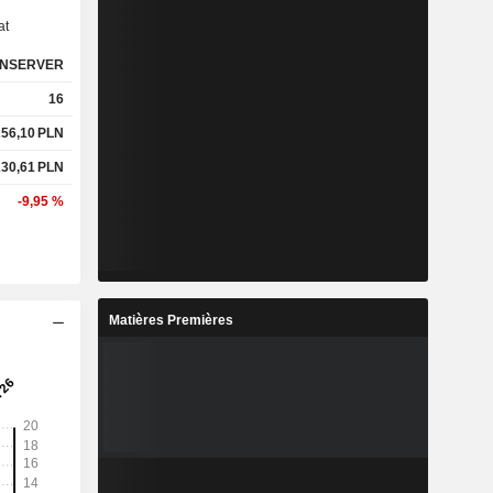
at
NSERVER
16
256,10
PLN
230,61
PLN
-9,95 %
Matières Premières