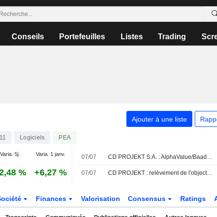
Conseils
Portefeuilles
Listes
Trading
Scr
Ajouter à une liste
Rapp
11
Logiciels
PEA
Varia. 5j.
Varia. 1 janv.
07/07
CD PROJEKT S.A. : AlphaValue/Baader Europe toujours à vendre sur le dossier
2,48 %
+6,27 %
07/07
CD PROJEKT : relèvement de l'objectif de cours après une récente rencontre avec la direction
Société
Finances
Valorisation
Consensus
Ratings