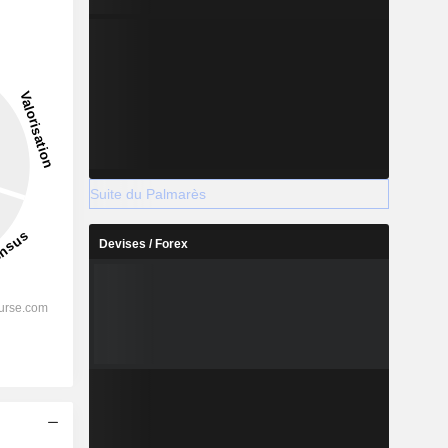
Suite du Palmarès
Devises / Forex
s