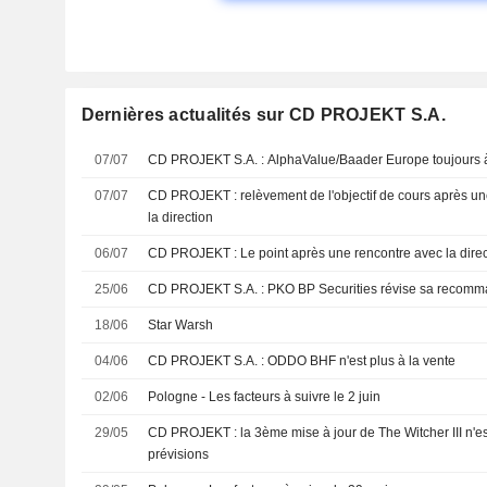
Dernières actualités sur CD PROJEKT S.A.
07/07
CD PROJEKT S.A. : AlphaValue/Baader Europe tou
07/07
CD PROJEKT : relèvement de l'objectif de cours après une récente rencontre avec
la direction
06/07
CD PROJEKT : Le point après une rencontre avec la dir
25/06
CD PROJEKT S.A. : PKO BP Securities révise sa r
18/06
Star Warsh
04/06
CD PROJEKT S.A. : ODDO BHF n'est plus à la vente
02/06
Pologne - Les facteurs à suivre le 2 juin
29/05
CD PROJEKT : la 3ème mise à jour de The Witcher III n'est pas intégrée dans nos
prévisions