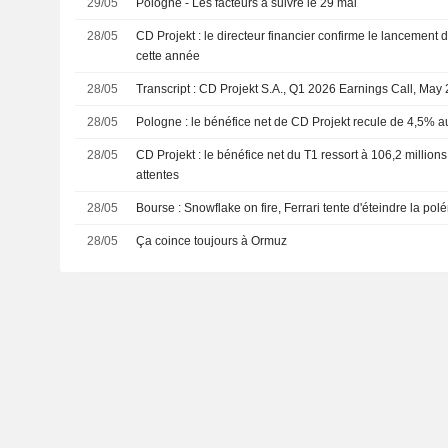
29/05
Pologne - Les facteurs à suivre le 29 mai
28/05
CD Projekt : le directeur financier confirme le lancemen
cette année
28/05
Transcript : CD Projekt S.A., Q1 2026 Earnings Call, May
28/05
Pologne : le bénéfice net de CD Projekt recule de 4,5% a
28/05
CD Projekt : le bénéfice net du T1 ressort à 106,2 millions
attentes
28/05
Bourse : Snowflake on fire, Ferrari tente d'éteindre la po
28/05
Ça coince toujours à Ormuz