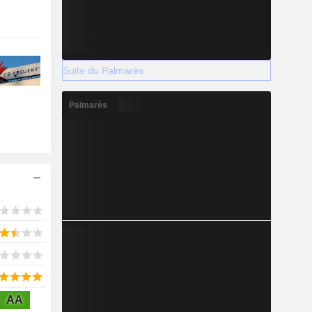
Suite du Palmarès
Palmarès
AA