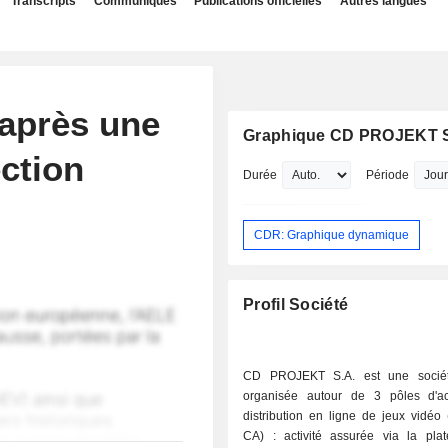
Transcripts
Communiqués
Publications officielles
Autres langues
 après une
Graphique CD PROJEKT S
ection
Durée
Période
CDR: Graphique dynamique
Profil Société
CD PROJEKT S.A. est une sociét
organisée autour de 3 pôles d'acti
distribution en ligne de jeux vidéo
CA) : activité assurée via la pla