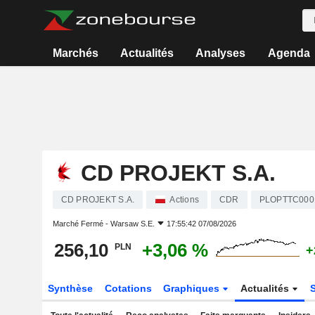
Marchés
Actualités
Analyses
Agenda
CD PROJEKT S.A.
CD PROJEKT S.A.
Actions
CDR
PLOPTTC000
Marché Fermé -
Warsaw S.E.
17:55:42 07/08/2026
256,10
+3,06 %
PLN
+
Synthèse
Cotations
Graphiques
Actualités