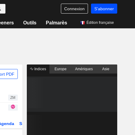
Connexion
S'abonner
eeners
Outils
Palmarès
Édition française
Indices
Europe
Amériques
Asie
ort PDF
ZM
Agenda
Secteur
Dérivés
Fonds et ETFs