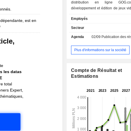
distribution en ligne GOG.
développement et édition de jeux vi
bonnés.
CD Projekt RED) : destinés aux c
Employés
jeux PlayStation, Microsoft Xbox et 
ndépendante, est en
e
autres (3,8%). La répartition géographique du
Secteur
CA est la suivante : Pologne (3,3
Agenda
02/09
Publication des résultat
(11,5%), Amérique du Nord (75,
icle,
(9,3%) et Australie (0,4%).
!
Plus d'informations sur la société
te
Compte de Résultat et
s les datas
Estimations
IE
e total
eners Expert,
s thématiques,