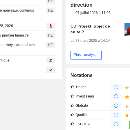
RE
direction
t de nouveaux contenus
RE
Le 07 juillet 2026 à 11:05
CD Projekt, objet de
 28, 2026
culte ?
u premier trimestre
RE
Le 27 mars 2025 à 14:14
 de zlotys, au-delà des
RE
Plus d'analyses
lémique
Notations
Trader
Investisseur
Globale
Qualité
ESG MSCI