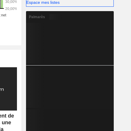
Espace mes listes
Palmarès
nt de
s une
la