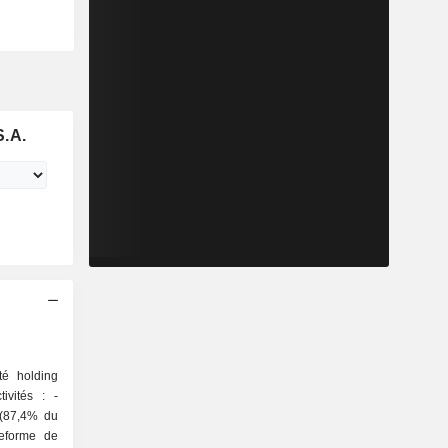
.A.
é holding
vités : -
 (87,4% du
teforme de