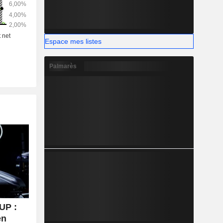
Espace mes listes
Palmarès
UP :
en