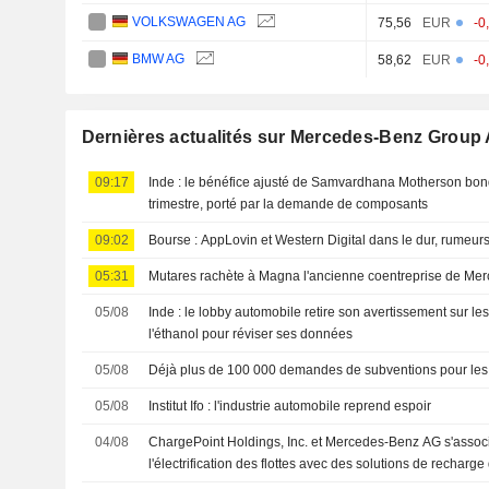
VOLKSWAGEN AG
75,56
EUR
-0
BMW AG
58,62
EUR
-0
Dernières actualités sur Mercedes-Benz Group
09:17
Inde : le bénéfice ajusté de Samvardhana Motherson bon
trimestre, porté par la demande de composants
09:02
Bourse : AppLovin et Western Digital dans le dur, rumeur
05:31
Mutares rachète à Magna l'ancienne coentreprise de Mer
05/08
Inde : le lobby automobile retire son avertissement sur l
l'éthanol pour réviser ses données
05/08
Déjà plus de 100 000 demandes de subventions pour les 
05/08
Institut Ifo : l'industrie automobile reprend espoir
04/08
ChargePoint Holdings, Inc. et Mercedes-Benz AG s'associe
l'électrification des flottes avec des solutions de recharg