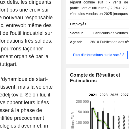
défis, les dirigeants
répartit comme suit : - vente de véhicules
particuliers et utilitaires (82,2%) : 2,2
nt pas une croix sur
véhicules vendus en 2025 (marques
 Le nouveau responsable
Benz, Smart et Maybach) ; - prestations de
Employés
ic, entrevoit même des
services financiers et de mobilité
prestations de financement, d'assurance
e l'outil industriel sur
Secteur
Fabricants de voitures
répartition géographique du CA est la
fondations très solides.
Agenda
28/10
Publication des résultat
Allemagne (15,8%), Europe (28%), 
 pourrons façonner
(23,4%), Amérique du Nord (2,7
(12,5%), Asie (11,4%) et autres (6,2%
Plus d'informations sur la société
nement organisé par la
uttgart.
Compte de Résultat et
e 'dynamique de start-
Estimations
issent, mais la volonté
deljkovic. Selon lui, il
éveloppent leurs idées
passer à la phase de
ntifiée précocement
logies d'avenir et, in