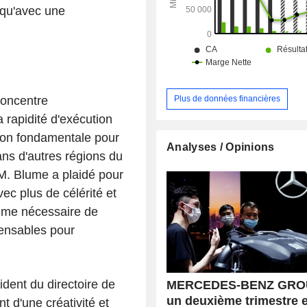
r qu'avec une
Plus de données financières
concentre
 rapidité d'exécution
stion fondamentale pour
Analyses / Opinions
ans d'autres régions du
 M. Blume a plaidé pour
vec plus de célérité et
time nécessaire de
pensables pour
ident du directoire de
MERCEDES-BENZ GRO
un deuxième trimestre 
 d'une créativité et