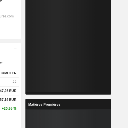
s
at
CUMULER
22
47,26
EUR
57,16
EUR
Matières Premières
+20,95 %