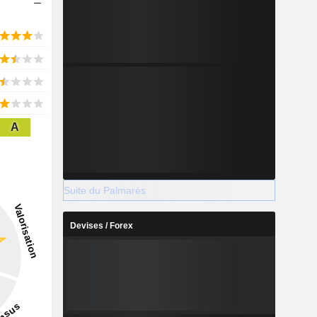
A
Suite du Palmarès
Devises / Forex