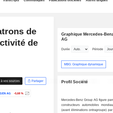
Transcripts
Communiqués
Publications officielles
Autres langues
atrons de
Graphique Mercedes-Ben
AG
ctivité de
Durée
Période
MBG: Graphique dynamique
 à vos sources
Partager
Profil Société
GEN AG
-0,68 %
Mercedes-Benz Group AG figure parm
constructeurs automobiles mondi
(avant éliminations ontragroupe) par 