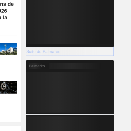
ons de
026
à la
Suite du Palmarès
Palmarès