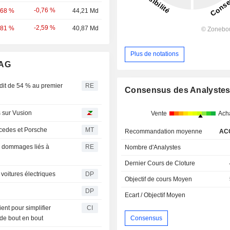
-0,76 %
,68 %
44,21 Md
-2,59 %
,81 %
40,87 Md
Plus de notations
 AG
dit de 54 % au premier
RE
Consensus des Analyste
s sur Vusion
Vente
Ach
cedes et Porsche
MT
Recommandation moyenne
AC
es dommages liés à
RE
Nombre d'Analystes
Dernier Cours de Cloture
voitures électriques
DP
Objectif de cours Moyen
DP
Ecart / Objectif Moyen
nt pour simplifier
CI
Consensus
e de bout en bout