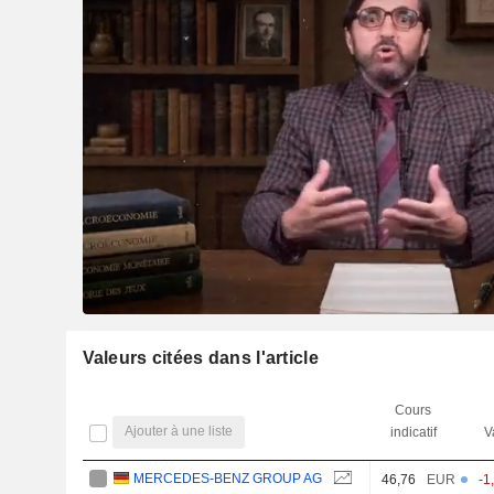
Valeurs citées dans l'article
Cours
Ajouter à une liste
indicatif
V
MERCEDES-BENZ GROUP AG
46,76
EUR
-1