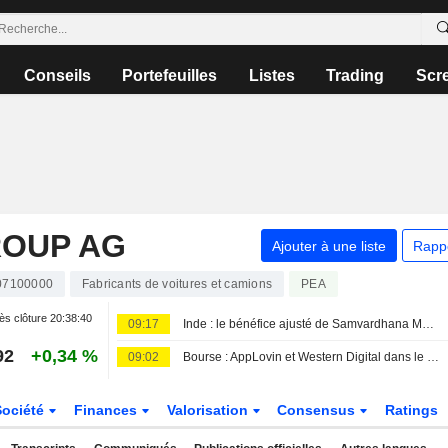
Conseils
Portefeuilles
Listes
Trading
Scr
ROUP AG
Ajouter à une liste
Rapp
07100000
Fabricants de voitures et camions
PEA
ès clôture
20:38:40
09:17
Inde : le bénéfice ajusté de Samvardhana Motherson bondit de 54 % au premier trimestre, porté par la demande de composants
92
+0,34 %
09:02
Bourse : AppLovin et Western Digital dans le dur, rumeurs sur Vusion
Société
Finances
Valorisation
Consensus
Ratings