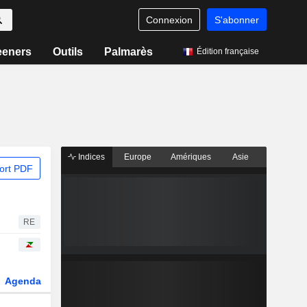
Connexion
S'abonner
eeners
Outils
Palmarès
Édition française
Indices
Europe
Amériques
Asie
ort PDF
RE
Agenda
Secteur
Dérivés
Fonds et ETFs