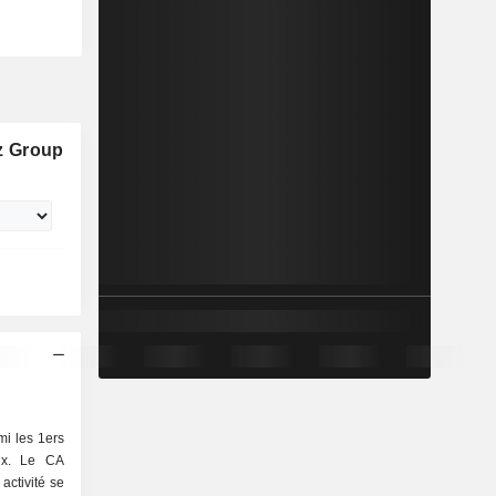
z Group
i les 1ers
aux. Le CA
activité se