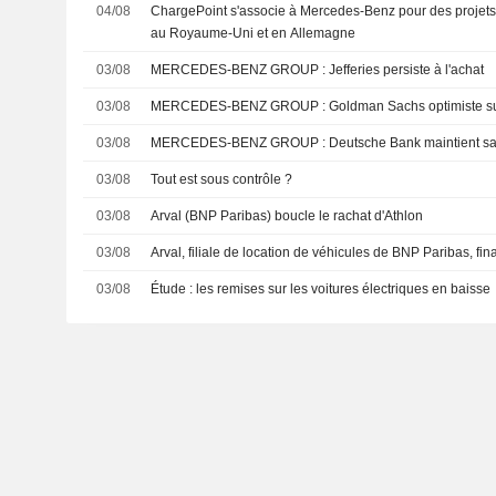
04/08
ChargePoint s'associe à Mercedes-Benz pour des projets d'
au Royaume-Uni et en Allemagne
03/08
MERCEDES-BENZ GROUP : Jefferies persiste à l'achat
03/08
MERCEDES-BENZ GROUP : Goldman Sachs optimi
03/08
MERCEDES-BENZ GROUP : Deutsche Bank m
03/08
Tout est sous contrôle ?
03/08
Arval (BNP Paribas) boucle le rachat d'Athlon
03/08
Arval, filiale de location de véhicules de BNP Paribas, fina
03/08
Étude : les remises sur les voitures électriques en baisse