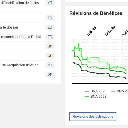
électrification de flottes
MT
Révisions de Bénéfices
ZD
ste sur le dossier
ZD
aintient sa recommandation à l'achat
ZD
lise l'acquisition d'Athlon
MT
DP
Révisions des estimations