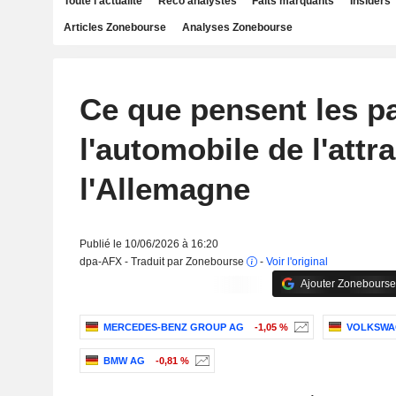
Toute l'actualité
Reco analystes
Faits marquants
Insiders
Articles Zonebourse
Analyses Zonebourse
Ce que pensent les p
l'automobile de l'attra
l'Allemagne
Publié le 10/06/2026 à 16:20
dpa-AFX - Traduit par Zonebourse
-
Voir l'original
Ajouter Zonebourse
MERCEDES-BENZ GROUP AG
-1,05 %
VOLKSWA
BMW AG
-0,81 %