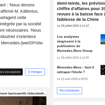
demi-teinte, les prévisi
ant : 'Nous devons
chiffre d'affaires pour 2
affirmé M. Källenius.
revues à la baisse face 
partagent cette
faiblesse de la Chine
 intégrée par la société
Le 29 juillet 2026 à 11:47
ont nécessaires. 'Nous
ndustriel s'orientera
Les analystes
réagissent à la
de Mercedes./jwe/DP/stw
publication de
Mercedes-Benz Group
Le 28 juillet 2026 à 11:05
Mercedes-Benz : faut-il
rattraper l'étoile ?
e à vos sources
Partager
Le 22 avril 2026 à 09:05
Plus d'analyses