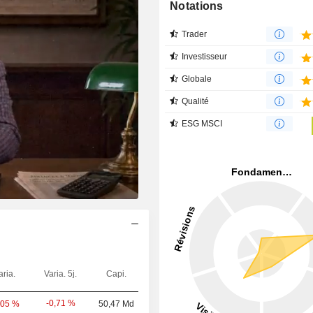
Notations
Trader
Investisseur
Globale
Qualité
ESG MSCI
aria.
Varia. 5j.
Capi.
-0,71 %
,05 %
50,47 Md