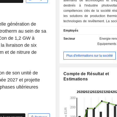
allemand de technologies et d'é
destinés à l'industrie photovolt
compétences clés de la société rés
les solutions de production thermi
technologies de revêtement. La soci
elle génération de
ses activités à travers trois segments
otherm au sein de sa
Employés
Photovoltaïque et semi-conducteurs,
mince et équipements sur mesure. 
PCon de 1,2 GW à
Secteur
Energie ren
Silicium opère par l'intermédiaire 
Equipements 
la livraison de six
propose des services d'ingéni
m et de nitrure de
technologies et des prestations
Plus d'informations sur la société
processus intégrés et les ens
systèmes destinés à la fabri
polysilicium. Le segment Photovo
ion de son unité de
semi-conducteurs est spécialis
Compte de Résultat et
développement, la construction, la pr
Estimations
nnée 2027 et projette
la vente de systèmes individuels de
 phases ultérieures
fabrication de cellules solaires monoc
et multicristallines. Le segment Cou
et équipements sur mesure se concen
développement, la construction, la pr
la vente de concepts de systèmes su
de systèmes spéciaux pour les techn