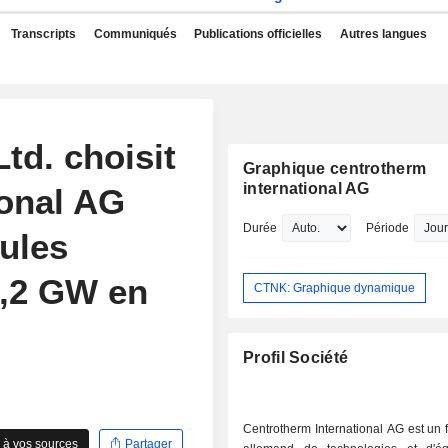
Transcripts
Communiqués
Publications officielles
Autres langues
td. choisit
Graphique centrotherm
international AG
ional AG
Durée
Période
lules
1,2 GW en
CTNK: Graphique dynamique
Profil Société
Centrotherm International AG est un 
 à vos sources
Partager