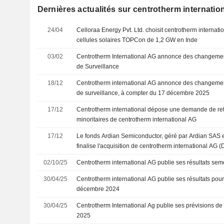
Dernières actualités sur centrotherm internatio
24/04
Celloraa Energy Pvt. Ltd. choisit centrotherm internat
cellules solaires TOPCon de 1,2 GW en Inde
03/02
Centrotherm International AG annonce des changemen
de Surveillance
18/12
Centrotherm international AG annonce des changemen
de surveillance, à compter du 17 décembre 2025
17/12
Centrotherm international dépose une demande de retr
minoritaires de centrotherm international AG
17/12
Le fonds Ardian Semiconductor, géré par Ardian SAS 
finalise l'acquisition de centrotherm international AG
Solarpark Blautal GmbH et d'autres actionnaires
02/10/25
Centrotherm international AG publie ses résultats seme
30/04/25
Centrotherm international AG publie ses résultats pour 
décembre 2024
30/04/25
Centrotherm International Ag publie ses prévisions de 
2025