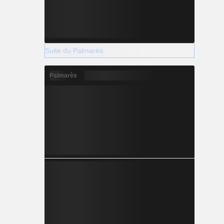
Suite du Palmarès
Palmarès