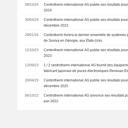
08/10/24
Centrotherm international AG publie ses résultats pour 
2024
30/04/24
Centrotherm international AG publie ses résultats pour 
décembre 2023
29/01/24
Centrotherm livrera le dernier ensemble de systèmes p
de Suniva en Géorgie, aux États-Unis
12/10/23
Centrotherm international AG publie ses résultats pour 
2023
12/09/23
1 / 2 centrotherm international AG fournit des équipe
fabricant japonais de puces électroniques Renesas El
l'extension de son usine de 300 MM pour les semi-co
20/04/23
Centrotherm international AG publie ses résultats pour 
décembre 2022
06/10/22
Centrotherm international AG annonce ses résultats po
juin 2022