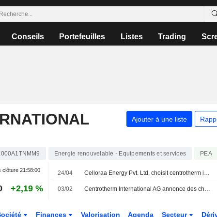
Conseils
Portefeuilles
Listes
Trading
Scr
RNATIONAL
Ajouter à une liste
Rapp
E000A1TNMM9
Energie renouvelable - Equipements et services
PEA
 clôture
21:58:00
24/04
Celloraa Energy Pvt. Ltd. choisit centrotherm international AG pour une ligne de cellules solaires TOPCon de 1,2 GW en Inde
0
+2,19 %
03/02
Centrotherm International AG annonce des changements au sein de son Conseil de Surveillance
Société
Finances
Valorisation
Agenda
Secteur
Déri