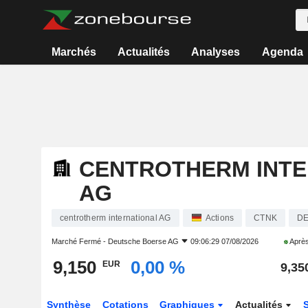
Marchés
Actualités
Analyses
Agenda
CENTROTHERM INTE
AG
centrotherm international AG
Actions
CTNK
D
Marché Fermé -
Deutsche Boerse AG
09:06:29 07/08/2026
Après
9,150
0,00 %
EUR
9,35
Synthèse
Cotations
Graphiques
Actualités