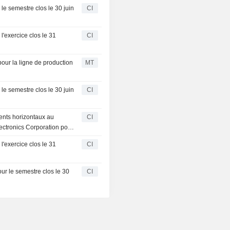
le semestre clos le 30 juin
CI
l'exercice clos le 31
CI
our la ligne de production
MT
le semestre clos le 30 juin
CI
ments horizontaux au
CI
ectronics Corporation pour
nducteurs de puissance
l'exercice clos le 31
CI
ur le semestre clos le 30
CI