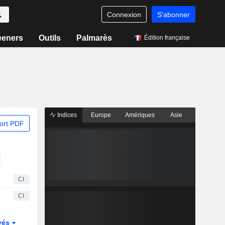
Connexion
S'abonner
eeners
Outils
Palmarès
Édition française
Indices
Europe
Amériques
Asie
ort PDF
CI
CI
vés