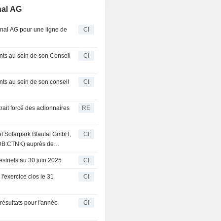
nal AG
ional AG pour une ligne de
CI
ts au sein de son Conseil
CI
ts au sein de son conseil
CI
ait forcé des actionnaires
RE
et Solarpark Blautal GmbH,
CI
 (DB:CTNK) auprès de
striels au 30 juin 2025
CI
l'exercice clos le 31
CI
résultats pour l'année
CI