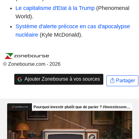
Le capitalisme d'Etat à la Trump
(Phenomenal
World).
Système d'alerte précoce en cas d'apocalypse
nucléaire
(Kyle McDonald).
© Zonebourse.com - 2026
Ajouter Zonebourse à vos sources
Partager