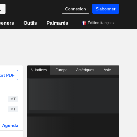
Connexion
S'abonner
eeners
Outils
Palmarès
Édition française
Indices
Europe
Amériques
Asie
ort PDF
MT
MT
Agenda
Secteur
Dérivés
Fonds et ETFs