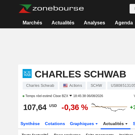
Marchés
Actualités
Analyses
Agenda
CHARLES SCHWAB
Charles Schwab
Actions
SCHW
US80851310
Temps réel estimé
Cboe BZX
18:45:38 06/08/2026
V
107,64
-0,36 %
USD
+
Synthèse
Cotations
Graphiques
Actualités