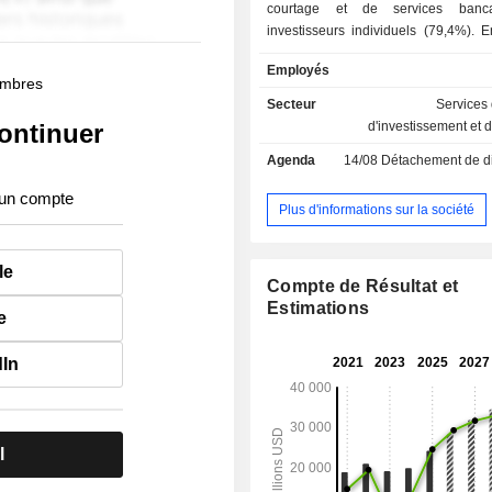
courtage et de services banc
investisseurs individuels (79,4%). E
groupe propose des prestations de s
Employés
régimes de retraite ; - prestations de services
membres
d'investissement aux inves
Secteur
Services
institutionnels et aux aux conseillers
ontinuer
d'investissement et 
indépendants (20,6%). A fin 2024, la
Agenda
14/08
Détachement de dividende
commercialisation des produits et s
assurée notamment au travers d'un
 un compte
plus de 380 bureaux implantés aux E
Plus d'informations sur la société
Par ailleurs, The Charles Schwab C
est présent au Royaume-Uni, à Por
le
Hong-Kong et à Singapour.
Compte de Résultat et
Estimations
e
dIn
l