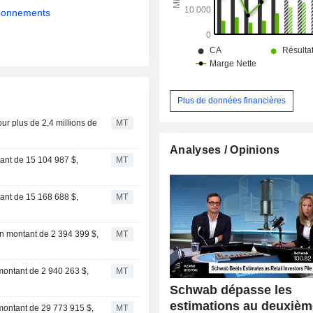
abonnements
Plus de données financières
ur plus de 2,4 millions de
MT
Analyses / Opinions
tant de 15 104 987 $,
MT
tant de 15 168 688 $,
MT
n montant de 2 394 399 $,
MT
montant de 2 940 263 $,
MT
Schwab dépasse les
estimations au deuxièm
montant de 29 773 915 $,
MT