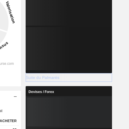
Suite du Palmarès
Devises / Forex
s
at
ACHETER