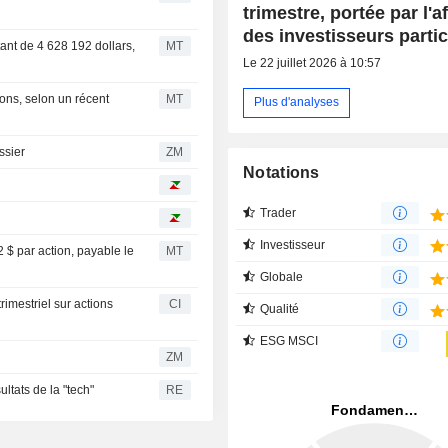
trimestre, portée par l'a
des investisseurs partic
ant de 4 628 192 dollars,
MT
Le 22 juillet 2026 à 10:57
ons, selon un récent
MT
Plus d'analyses
dossier
ZM
Notations
Trader
Investisseur
 $ par action, payable le
MT
Globale
mestriel sur actions
CI
Qualité
ESG MSCI
ZM
ltats de la "tech"
RE