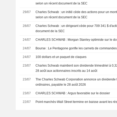
selon un récent document de la SEC
29/07
Charles Schwab : un initié cède des actions pour un mont
selon un récent document de la SEC
28/07
Charles Schwab : un dirigeant cède pour 709 341 $ d'acti
document de la SEC
24/07
CHARLES SCHWAB : Morgan Stanley optimiste sur le 
24/07
Bourse : Le Pentagone gonfle les carnets de commandes
24/07
100 dollars et un paquet de claques
23/07
Charles Schwab maintient son dividende trimestriel à 0,32
28 août aux actionnaires inscrits au 14 août
23/07
The Charles Schwab Corporation annonce un dividende tri
ordinaires, payable le 28 août 2026
23/07
CHARLES SCHWAB : Argus favorable sur le dossier
22/07
Point marchés-Wall Street termine en baisse avant les résu