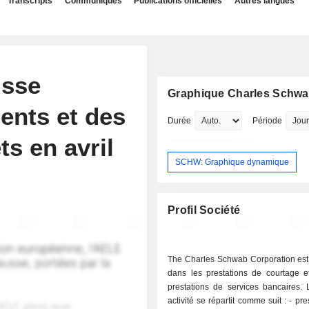
Transcripts
Communiqués
Publications officielles
Autres langues
usse
Graphique Charles Schw
ients et des
Durée
Période
s en avril
SCHW: Graphique dynamique
Profil Société
The Charles Schwab Corporation est 
dans les prestations de courtage e
prestations de services bancaires.
activité se répartit comme suit : - prestations de