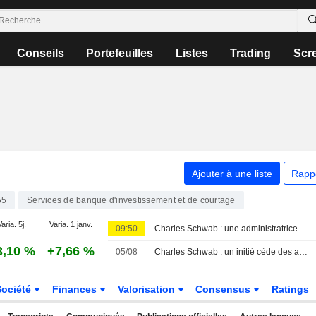
Conseils
Portefeuilles
Listes
Trading
Scr
Ajouter à une liste
Rapp
55
Services de banque d'investissement et de courtage
aria. 5j.
Varia. 1 janv.
09:50
Charles Schwab : une administratrice cède des actions pour plus de 2,4 millions de dollars, selon un document de la SEC
3,10 %
+7,66 %
05/08
Charles Schwab : un initié cède des actions pour un montant de 15 104 987 $, selon une récente déclaration à la SEC
Société
Finances
Valorisation
Consensus
Ratings