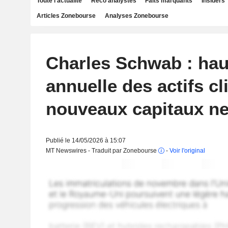
Toute l'actualité
Reco analystes
Faits marquants
Insiders
Articles Zonebourse
Analyses Zonebourse
Charles Schwab : ha
annuelle des actifs cl
nouveaux capitaux net
Publié le 14/05/2026 à 15:07
MT Newswires - Traduit par Zonebourse
-
Voir l'original