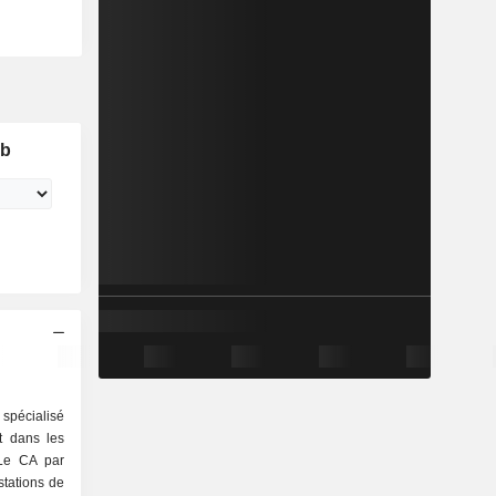
ab
spécialisé
t dans les
 Le CA par