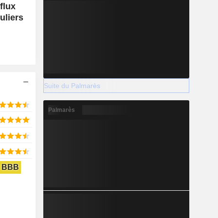
fflux
uliers
Suite du Palmarès
Palmarès
BBB