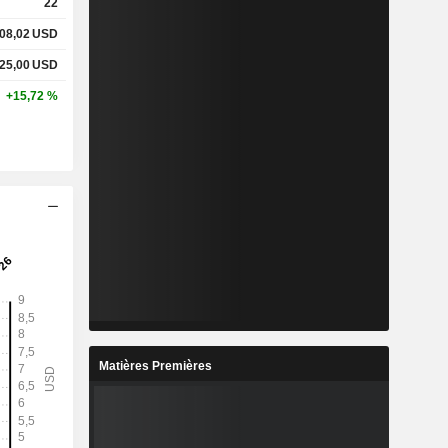
22
08,02
USD
25,00
USD
+15,72 %
Matières Premières