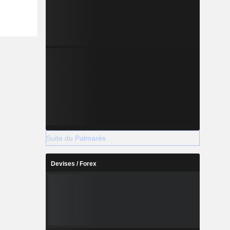
Suite du Palmarès
Devises / Forex