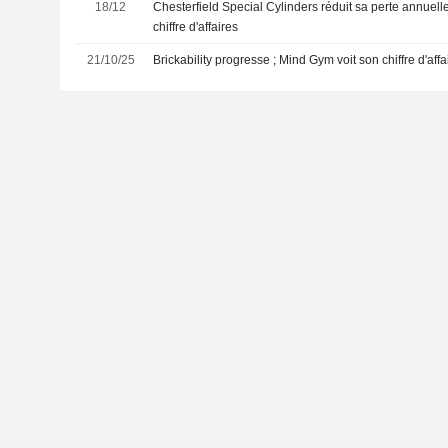
18/12
Chesterfield Special Cylinders réduit sa perte annuel
chiffre d'affaires
21/10/25
Brickability progresse ; Mind Gym voit son chiffre d'affa