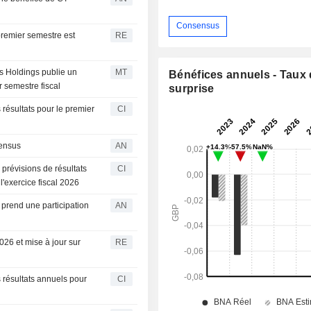
Consensus
 premier semestre est
RE
rs Holdings publie un
MT
Bénéfices annuels - Taux
r semestre fiscal
surprise
 résultats pour le premier
CI
sensus
AN
 prévisions de résultats
CI
l'exercice fiscal 2026
end une participation
AN
26 et mise à jour sur
RE
 résultats annuels pour
CI