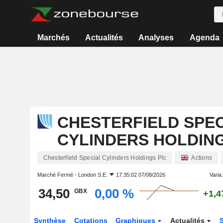
Marchés
Actualités
Analyses
Agenda
CHESTERFIELD SPEC
CYLINDERS HOLDIN
Chesterfield Special Cylinders Holdings Plc
Actions
Marché Fermé -
London S.E.
17:35:02 07/08/2026
Varia.
34,50
0,00 %
GBX
+1,4
Synthèse
Cotations
Graphiques
Actualités