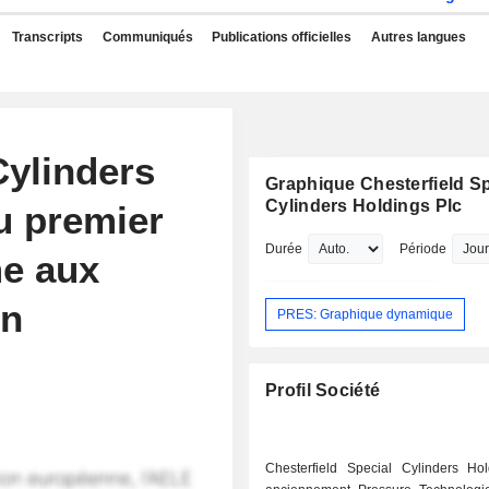
Transcripts
Communiqués
Publications officielles
Autres langues
Cylinders
Graphique Chesterfield Sp
Cylinders Holdings Plc
du premier
Durée
Période
me aux
on
PRES: Graphique dynamique
Profil Société
Chesterfield Special Cylinders Hol