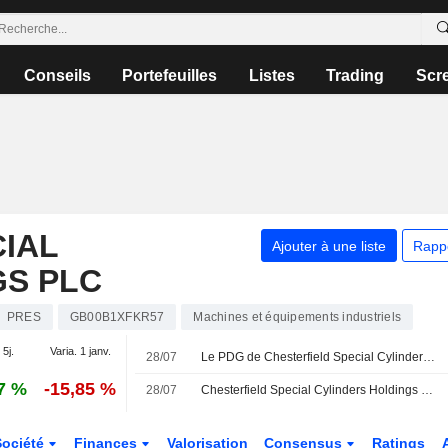
Conseils
Portefeuilles
Listes
Trading
Scr
IAL
Ajouter à une liste
Rapp
GS PLC
PRES
GB00B1XFKR57
Machines et équipements industriels
 5j.
Varia. 1 janv.
28/07
Le PDG de Chesterfield Special Cylinders quitte ses fonctions
7 %
-15,85 %
28/07
Chesterfield Special Cylinders Holdings plc annonce le départ de Chris Walters de son poste de directeur général, effectif au 31 juillet 2026
Société
Finances
Valorisation
Consensus
Ratings