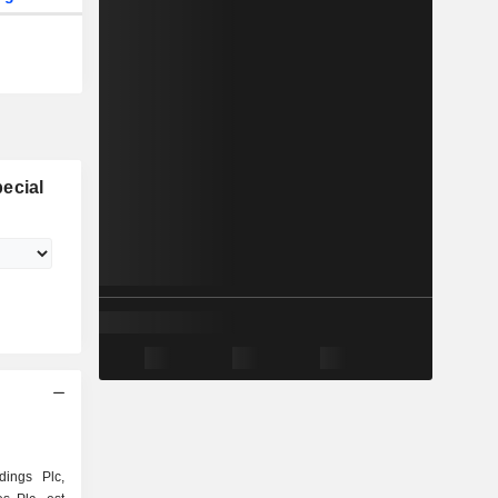
ecial
dings Plc,