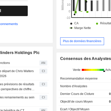
quatre sites opérationnels.
l
abonnements
Plus de données financières
ylinders Holdings Plc
Consensus des Analyste
onctions
AN
Vente
Ach
e départ de Chris Walters
CI
t 2026
Recommandation moyenne
es prévisions de résultats
CI
Nombre d'Analystes
 perspectives de chiffre
Dernier Cours de Cloture
0
 des remaniements au sein
CI
Objectif de cours Moyen
0
Ecart / Objectif Moyen
 le bénéfice de CT
AN