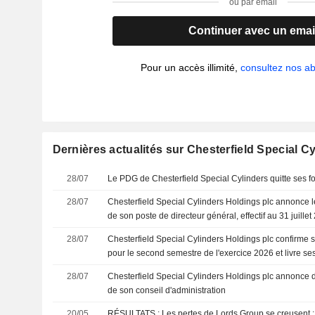
ou par email
Continuer avec un emai
Pour un accès illimité,
consultez nos 
Dernières actualités sur Chesterfield Special C
28/07
Le PDG de Chesterfield Special Cylinders quitte ses f
28/07
Chesterfield Special Cylinders Holdings plc annonce l
de son poste de directeur général, effectif au 31 juille
28/07
Chesterfield Special Cylinders Holdings plc confirme s
pour le second semestre de l'exercice 2026 et livre ses
d'affaires pour 2027
28/07
Chesterfield Special Cylinders Holdings plc annonce
de son conseil d'administration
20/05
RÉSULTATS : Les pertes de Lords Group se creusent ;