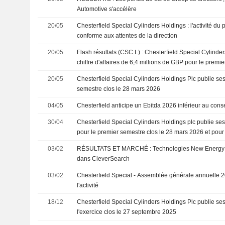
Automotive s'accélère
20/05
Chesterfield Special Cylinders Holdings : l'activité du
conforme aux attentes de la direction
20/05
Flash résultats (CSC.L) : Chesterfield Special Cylinde
chiffre d'affaires de 6,4 millions de GBP pour le premie
20/05
Chesterfield Special Cylinders Holdings Plc publie ses
semestre clos le 28 mars 2026
04/05
Chesterfield anticipe un Ebitda 2026 inférieur au con
30/04
Chesterfield Special Cylinders Holdings plc publie ses
pour le premier semestre clos le 28 mars 2026 et pour 
03/02
RÉSULTATS ET MARCHÉ : Technologies New Energy pr
dans CleverSearch
03/02
Chesterfield Special - Assemblée générale annuelle 20
l'activité
18/12
Chesterfield Special Cylinders Holdings Plc publie ses
l'exercice clos le 27 septembre 2025