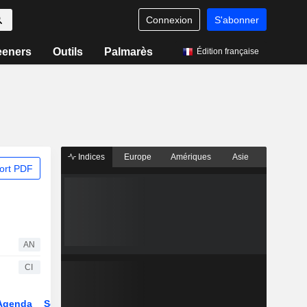
Connexion
S'abonner
eeners
Outils
Palmarès
Édition française
Indices
Europe
Amériques
Asie
ort PDF
AN
CI
Agenda
Secteur
Dérivés