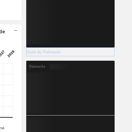
 de
Suite du Palmarès
Palmarès