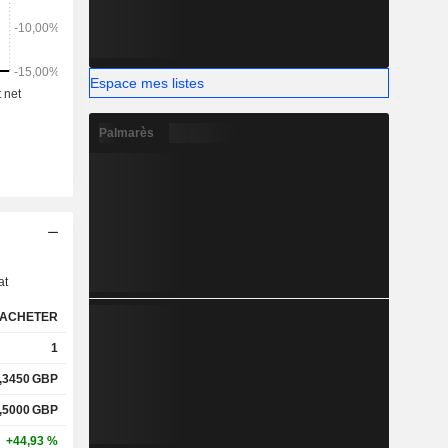
Espace mes listes
Palmarès
s
at
ACHETER
1
,3450
GBP
,5000
GBP
+44,93 %