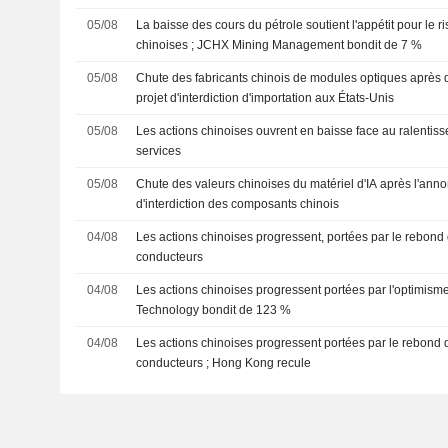
05/08
La baisse des cours du pétrole soutient l'appétit pour le r
chinoises ; JCHX Mining Management bondit de 7 %
05/08
Chute des fabricants chinois de modules optiques après 
projet d'interdiction d'importation aux États-Unis
05/08
Les actions chinoises ouvrent en baisse face au ralentis
services
05/08
Chute des valeurs chinoises du matériel d'IA après l'anno
d'interdiction des composants chinois
04/08
Les actions chinoises progressent, portées par le rebond d
conducteurs
04/08
Les actions chinoises progressent portées par l'optimisme
Technology bondit de 123 %
04/08
Les actions chinoises progressent portées par le rebond d
conducteurs ; Hong Kong recule