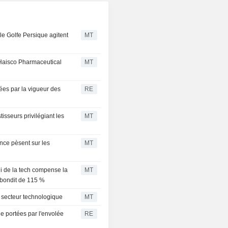
le Golfe Persique agitent
MT
; Haisco Pharmaceutical
MT
ées par la vigueur des
RE
isseurs privilégiant les
MT
ance pèsent sur les
MT
li de la tech compense la
MT
e bondit de 115 %
e secteur technologique
MT
e portées par l'envolée
RE