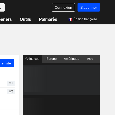
Connexion
S'abonner
eeners
Outils
Palmarès
Édition française
Indices
Europe
Amériques
Asie
ne liste
MT
MT