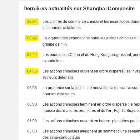
Dernières actualités sur Shanghai Composite
12:34
Les chiffres du commerce chinois et les incertitudes dans 
les bourses asiatiques
09:42
La vigueur des exportations porte les actions chinoises 
grimpe de 4 %
06:44
Les bourses de Chine et de Hong Kong progressent, port
exportations
04:36
Les actions chinoises ouvrent en ordre dispersé, les invest
secteurs défensifs
06/08
La prudence sur la tech et de nouvelles taxes sur l'assur
bourses asiatiques
06/08
Les actions chinoises terminent en ordre dispersé : le rep
hausse des matières premières et de l'or ; Fuji-Ta Bicycl
06/08
Les actions chinoises ouvrent en baisse, plombées par l
05/08
Les actions chinoises atteignent un sommet d'une semain
des semi-conducteurs