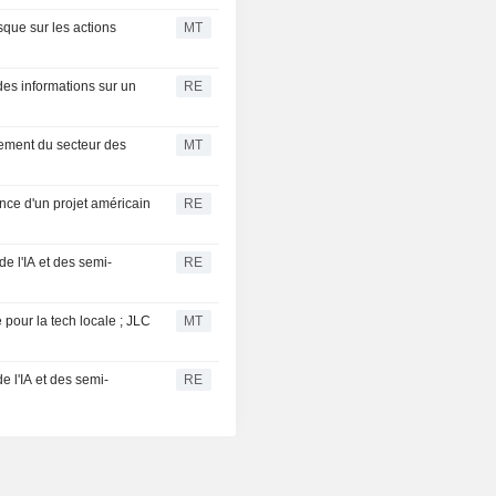
isque sur les actions
MT
des informations sur un
RE
sement du secteur des
MT
nce d'un projet américain
RE
e l'IA et des semi-
RE
 pour la tech locale ; JLC
MT
e l'IA et des semi-
RE