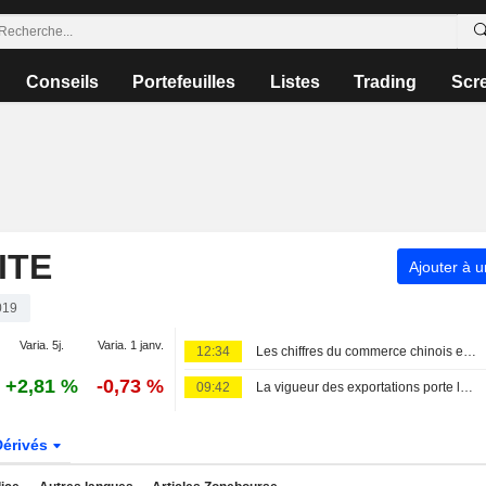
Conseils
Portefeuilles
Listes
Trading
Scr
ITE
Ajouter à u
019
Varia. 5j.
Varia. 1 janv.
12:34
Les chiffres du commerce chinois et les incertitudes dans le Golfe Persique agitent les bourses asiatiques
+2,81 %
-0,73 %
09:42
La vigueur des exportations porte les actions chinoises ; Haisco Pharmaceutical grimpe de 4 %
Dérivés