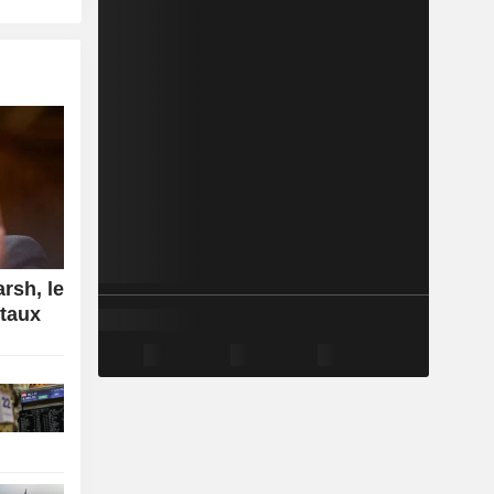
rsh, le
 taux