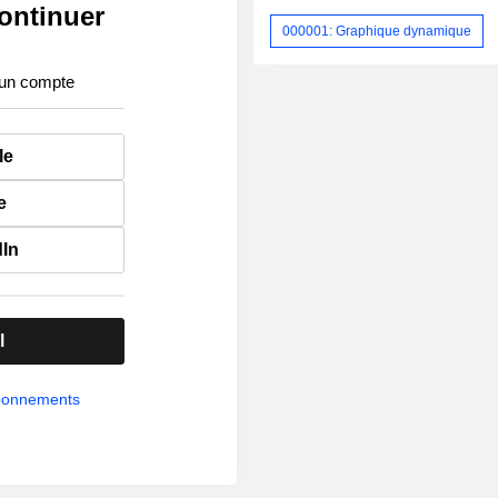
ontinuer
000001: Graphique dynamique
 un compte
le
e
dIn
l
abonnements