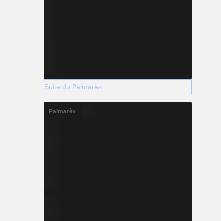
Suite du Palmarès
Palmarès