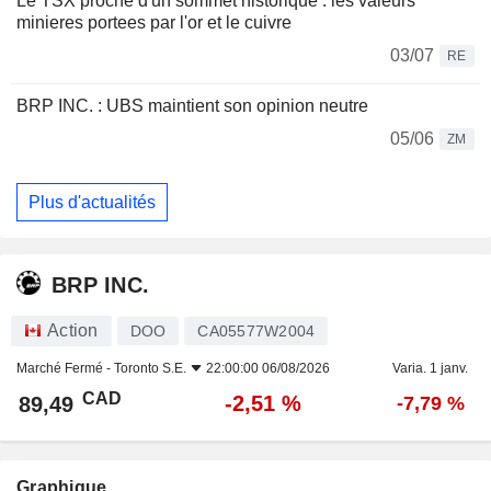
Le TSX proche d'un sommet historique : les valeurs
minieres portees par l'or et le cuivre
03/07
RE
BRP INC. : UBS maintient son opinion neutre
05/06
ZM
Plus d'actualités
BRP INC.
Action
DOO
CA05577W2004
Marché Fermé -
Toronto S.E.
22:00:00 06/08/2026
Varia. 1 janv.
CAD
-2,51 %
89,49
-7,79 %
Graphique